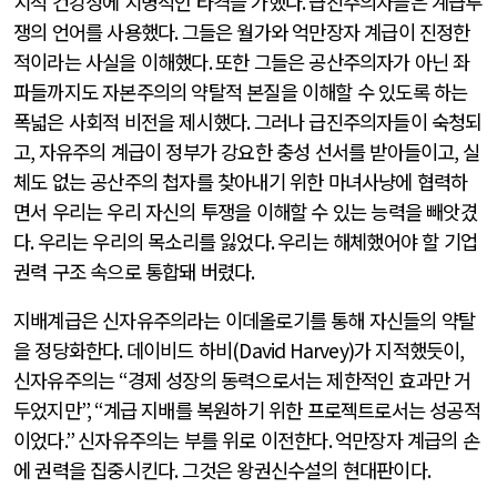
치적 건강성에 치명적인 타격을 가했다
.
급진주의자들은 계급투
쟁의 언어를 사용했다
.
그들은 월가와 억만장자 계급이 진정한
적이라는 사실을 이해했다
.
또한 그들은 공산주의자가 아닌 좌
파들까지도 자본주의의 약탈적 본질을 이해할 수 있도록 하는
폭넓은 사회적 비전을 제시했다
.
그러나 급진주의자들이 숙청되
고
,
자유주의 계급이 정부가 강요한 충성 선서를 받아들이고
,
실
체도 없는 공산주의 첩자를 찾아내기 위한 마녀사냥에 협력하
면서 우리는 우리 자신의 투쟁을 이해할 수 있는 능력을 빼앗겼
다
.
우리는 우리의 목소리를 잃었다
.
우리는 해체했어야 할 기업
권력 구조 속으로 통합돼 버렸다
.
지배계급은 신자유주의라는 이데올로기를 통해 자신들의 약탈
을 정당화한다
.
데이비드 하비
(David Harvey)
가 지적했듯이
,
신자유주의는
“
경제 성장의 동력으로서는 제한적인 효과만 거
두었지만
”, “
계급 지배를 복원하기 위한 프로젝트로서는 성공적
이었다
.”
신자유주의는 부를 위로 이전한다
.
억만장자 계급의 손
에 권력을 집중시킨다
.
그것은 왕권신수설의 현대판이다
.