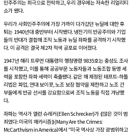
민주주의는 희극으로 전락하고
,
우리 경우에는 저속한 리얼리티
쇼가 됐다
.
우리가 사회민주주의에 가장 가까이 다가갔던 뉴딜에 대한 후
퇴는
1940
년대 중반부터 시작됐다
.
냉전기의 반공주의와 기업
들의 반대가 결합해 조직 노동과 뉴딜 좌파를 공격하기 시작했
다
.
이 공격은 결국 제
2
차 적색 공포로 이어졌다
.
1947
년 해리 트루먼 대통령의 행정명령
9835
호는 충성도 조사
를 시작했고
,
이를 통해 공공부문 노동자들과 노동조합 동맹 세
력을 포함한 좌파 세력이 축출됐다
.
같은 해 제정된 태프트
-
하틀
리법은 파업
,
연대 보이콧
,
노조 보장 협약을 제한하고 노조 간
부들에게 반공 선서를 강요함으로써 조직 노동을 직접 겨냥했
다
.
좌파는 역사가 엘런 슈레커
(Ellen Schrecker)
가 ⟪많은 것이 범
죄였다
:
미국의 매카시즘⟫
(Many Are the Crimes:
McCarthyism in America)
에서
“
미국 역사상 가장 광범위하고