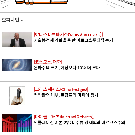
오피니언
[야니스 바루파키스(Yanis Varoufakis)]
기술봉건제 가설을 위한 마르크스주의적 논거
[코스모스, 대화]
은하수의 크기, 예상보다 10% 더 크다
[크리스 헤지스(Chris Hedges)]
백악관의 대부, 트럼프의 마피아 정치
[마이클 로버츠(Michael Roberts)]
인플레이션 이론 2부: 비주류 경제학과 마르크스주의