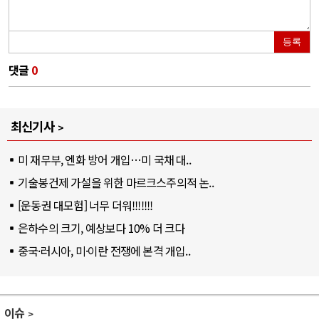
등록
댓글
0
최신기사
미 재무부, 엔화 방어 개입…미 국채 대..
기술봉건제 가설을 위한 마르크스주의적 논..
[운동권 대모험] 너무 더워!!!!!!!
은하수의 크기, 예상보다 10% 더 크다
중국·러시아, 미·이란 전쟁에 본격 개입..
이슈