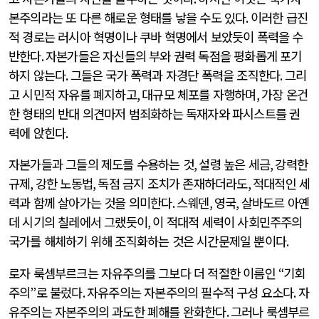
본주의라는 또 다른 해로운 형태를 낳을 수도 있다
.
이러한 급진
적 경로는 러시아 혁명이나 쿠바 혁명에서 보았듯이 폭력을 수
반한다
.
자본가들은 자신들의 부와 권력 독점을 평화롭게 포기
하지 않는다
.
그들은 국가 폭력과 자경단 폭력을 조직한다
.
그리
고 시민적 자유를 폐지하고
,
대규모 체포를 자행하며
,
가장 온건
한 형태의 반대 의견마저 범죄화하는 독재자와 파시스트를 권
력에 앉힌다
.
자본가들과 그들의 제도를 수용하는 것
,
설령 높은 세금
,
강력한
규제
,
강한 노동법
,
독점 금지 조치가 존재하더라도
,
적대적인 세
력과 함께 살아가는 것을 의미한다
.
스웨덴
,
영국
,
살바도르 아옌
데 시기의 칠레에서 그랬듯이
,
이 적대적 세력이 사회민주주의
국가를 해체하기 위해 조직화하는 것은 시간문제일 뿐이다
.
로자 룩셈부르크는 자유주의를 그보다 더 적절한 이름인
“
기회
주의
”
로 불렀다
.
자유주의는 자본주의의 필수적 구성 요소다
.
자
유주의는 자본주의의 과도한 폐해를 완화한다
.
그러나 룩셈부르