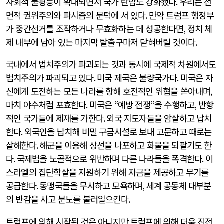
사회적 불평등이 확대되면서 국가 탄압도 강화됐다
.
우리는 전
면적 권위주의와 파시즘의 문턱에 서 있다
.
만약 트럼프 행정부
가 중간선거를 조작하거나 무효화하는 데 성공한다면
,
정치 체
제 내부에 남아 있는 마지막 탈출구마저 닫혀버릴 것이다
.
국내에서 법치주의가 파괴되는 것과 동시에 국제적 차원에서도
법치주의가 파괴되고 있다
.
미국 제국은 불량국가다
.
미국은 자
신에게 도전하는 모든 나라를 향해 호전적인 위협을 쏟아내며
,
마치 야수처럼 포효한다
.
미국은
“
예방 전쟁
”
을 수행하고
,
반항
적인 국가들에 제재를 가한다
.
외국 지도자들을 암살하고 납치
한다
.
외국인을 납치해 비밀 구금시설로 보내 고문하고 때로는
살해한다
.
해군을 이용해 상선을 나포하고 화물을 되팔기도 한
다
.
국제법을 노골적으로 위반하며 다른 나라들을 폭격한다
.
이
스라엘의 집단학살을 지원하기 위해 자금을 제공하고 무기를
공급한다
.
동맹국들을 무시하고 모욕하며
,
세계 공동체 대부분
의 반감을 사고 분노를 불러일으킨다
.
트럼프에 의해 시작된 것은 아니지만 트럼프에 의해 더욱 진전