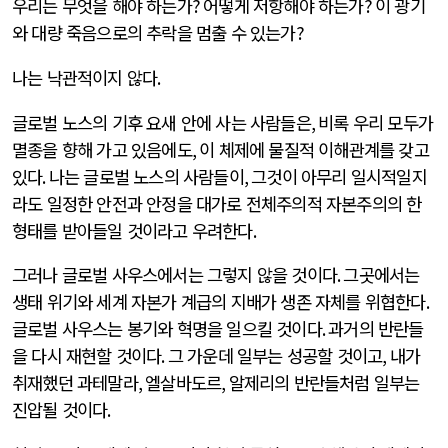
우리는 무엇을 해야 하는가
?
어떻게 저항해야 하는가
?
이 광기
와 대량 죽음으로의 추락을 멈출 수 있는가
?
나는 낙관적이지 않다
.
글로벌 노스의 기후 요새 안에 사는 사람들은
,
비록 우리 모두가
멸종을 향해 가고 있음에도
,
이 체제에 물질적 이해관계를 갖고
있다
.
나는 글로벌 노스의 사람들이
,
그것이 아무리 일시적일지
라도 일정한 안전과 안정을 대가로 전체주의적 자본주의의 한
형태를 받아들일 것이라고 우려한다
.
그러나 글로벌 사우스에서는 그렇지 않을 것이다
.
그곳에서는
생태 위기와 세계 자본가 계급의 지배가 생존 자체를 위협한다
.
글로벌 사우스는 봉기와 혁명을 일으킬 것이다
.
과거의 반란들
을 다시 재현할 것이다
.
그 가운데 일부는 성공할 것이고
,
내가
취재했던 과테말라
,
엘살바도르
,
알제리의 반란들처럼 일부는
진압될 것이다
.