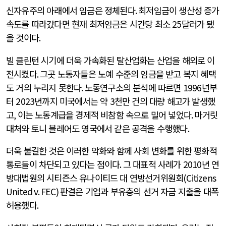
신자유주의 아래에서 임금은 정체된다
.
최저임금이 생산성 증가
속도를 따라갔다면 현재 최저임금은 시간당 최소
25
달러가 됐
을 것이다
.
빌 클린턴 시기에 더욱 가속화된 탈산업화는 산업을 해외로 이
전시켰다
.
그곳 노동자들은 노예 수준의 임금을 받고 복지 혜택
도 거의 누리지 못한다
.
노동연구소의 분석에 따르면
1996
년부
터
2023
년까지 미국에서는 약
3
천만 건의 대량 해고가 발생했
고
,
이는 노동계급을 경제적 비참함 속으로 밀어 넣었다
.
마거릿
대처와 토니 블레어도 영국에서 같은 공격을 수행했다
.
더욱 불길한 것은 이러한 악화와 함께 사회 변화를 위한 평화적
통로들이 차단되고 있다는 점이다
.
그 대표적 사례가
2010
년 연
방대법원의 시티즌스 유나이티드 대 연방선거위원회
(Citizens
United v. FEC)
판결은 기업과 부유층의 선거 자금 지출을 대폭
허용했다
.