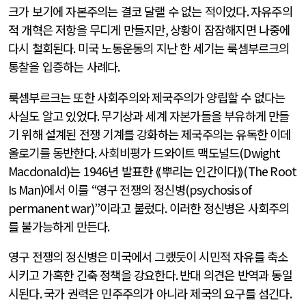
크가 보기에 자본주의는 결코 달랠 수 없는 적이었다
.
자유주의
적 개혁은 저항을 무디게 만들지만
,
상황이 잠잠해지면 나중에
다시 철회된다
.
미국 노동운동의 지난 한 세기는 룩셈부르크의
통찰을 입증하는 사례다
.
룩셈부르크는 또한 사회주의와 제국주의가 양립할 수 없다는
사실도 알고 있었다
.
무기상과 세계 자본가들을 부유하게 만들
기 위해 설계된 전쟁 기계를 강화하는 제국주의는 유독한 이데
올로기를 동반한다
.
사회비평가 드와이트 맥도널드
(Dwight
Macdonald)
는
1946
년 발표한 ⟪뿌리는 인간이다⟫
(The Root
Is Man)
에서 이를
“
영구 전쟁의 정신병
(psychosis of
permanent war)”
이라고 불렀다
.
이러한 정신병은 사회주의
를 불가능하게 만든다
.
영구 전쟁의 정신병은 미국에서 그랬듯이 시민적 자유를 축소
시키고 가혹한 긴축 정책을 강요한다
.
반대 의견은 반역과 동일
시된다
.
국가 권력은 민주주의가 아니라 제국의 요구를 섬긴다
.