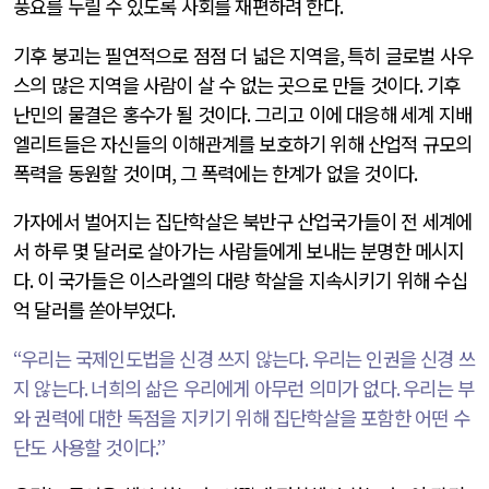
풍요를 누릴 수 있도록 사회를 재편하려 한다
.
기후 붕괴는 필연적으로 점점 더 넓은 지역을
,
특히 글로벌 사우
스의 많은 지역을 사람이 살 수 없는 곳으로 만들 것이다
.
기후
난민의 물결은 홍수가 될 것이다
.
그리고 이에 대응해 세계 지배
엘리트들은 자신들의 이해관계를 보호하기 위해 산업적 규모의
폭력을 동원할 것이며
,
그 폭력에는 한계가 없을 것이다
.
가자에서 벌어지는 집단학살은 북반구 산업국가들이 전 세계에
서 하루 몇 달러로 살아가는 사람들에게 보내는 분명한 메시지
다
.
이 국가들은 이스라엘의 대량 학살을 지속시키기 위해 수십
억 달러를 쏟아부었다
.
“
우리는 국제인도법을 신경 쓰지 않는다
.
우리는 인권을 신경 쓰
지 않는다
.
너희의 삶은 우리에게 아무런 의미가 없다
.
우리는 부
와 권력에 대한 독점을 지키기 위해 집단학살을 포함한 어떤 수
단도 사용할 것이다
.”