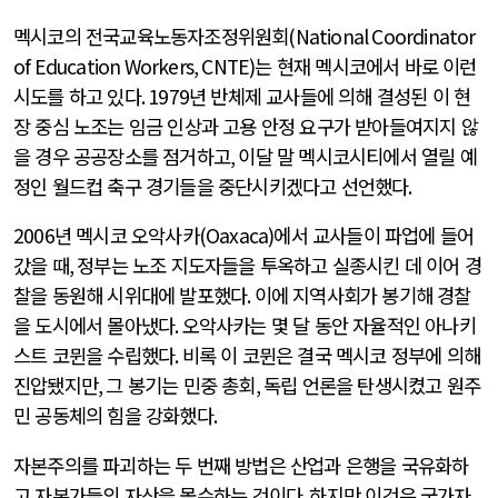
멕시코의 전국교육노동자조정위원회
(National Coordinator
of Education Workers, CNTE)
는 현재 멕시코에서 바로 이런
시도를 하고 있다
. 1979
년 반체제 교사들에 의해 결성된 이 현
장 중심 노조는 임금 인상과 고용 안정 요구가 받아들여지지 않
을 경우 공공장소를 점거하고
,
이달 말 멕시코시티에서 열릴 예
정인 월드컵 축구 경기들을 중단시키겠다고 선언했다
.
2006
년 멕시코 오악사카
(Oaxaca)
에서 교사들이 파업에 들어
갔을 때
,
정부는 노조 지도자들을 투옥하고 실종시킨 데 이어 경
찰을 동원해 시위대에 발포했다
.
이에 지역사회가 봉기해 경찰
을 도시에서 몰아냈다
.
오악사카는 몇 달 동안 자율적인 아나키
스트 코뮌을 수립했다
.
비록 이 코뮌은 결국 멕시코 정부에 의해
진압됐지만
,
그 봉기는 민중 총회
,
독립 언론을 탄생시켰고 원주
민 공동체의 힘을 강화했다
.
자본주의를 파괴하는 두 번째 방법은 산업과 은행을 국유화하
고 자본가들의 자산을 몰수하는 것이다
.
하지만 이것은 국가자