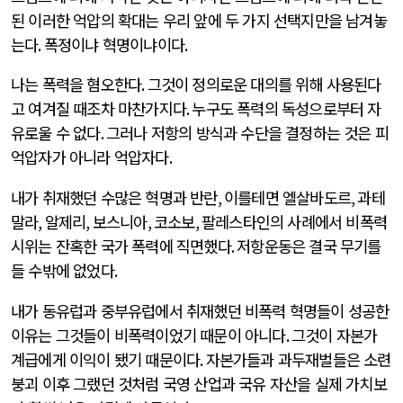
된 이러한 억압의 확대는 우리 앞에 두 가지 선택지만을 남겨놓
는다
.
폭정이냐 혁명이냐이다
.
나는 폭력을 혐오한다
.
그것이 정의로운 대의를 위해 사용된다
고 여겨질 때조차 마찬가지다
.
누구도 폭력의 독성으로부터 자
유로울 수 없다
.
그러나 저항의 방식과 수단을 결정하는 것은 피
억압자가 아니라 억압자다
.
내가 취재했던 수많은 혁명과 반란
,
이를테면 엘살바도르
,
과테
말라
,
알제리
,
보스니아
,
코소보
,
팔레스타인의 사례에서 비폭력
시위는 잔혹한 국가 폭력에 직면했다
.
저항운동은 결국 무기를
들 수밖에 없었다
.
내가 동유럽과 중부유럽에서 취재했던 비폭력 혁명들이 성공한
이유는 그것들이 비폭력이었기 때문이 아니다
.
그것이 자본가
계급에게 이익이 됐기 때문이다
.
자본가들과 과두재벌들은 소련
붕괴 이후 그랬던 것처럼 국영 산업과 국유 자산을 실제 가치보