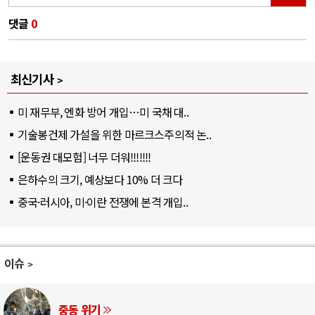
댓글
0
최신기사
미 재무부, 엔화 방어 개입…미 국채 대..
기술봉건제 가설을 위한 마르크스주의적 논..
[운동권 대모험] 너무 더워!!!!!!!
은하수의 크기, 예상보다 10% 더 크다
중국·러시아, 미·이란 전쟁에 본격 개입..
이슈
중동 위기