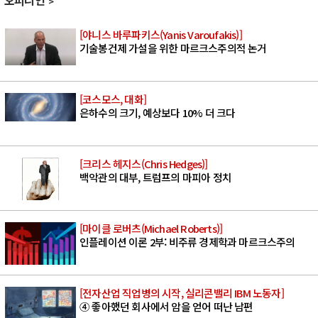
오피니언
[야니스 바루파키스(Yanis Varoufakis)]
기술봉건제 가설을 위한 마르크스주의적 논거
[코스모스, 대화]
은하수의 크기, 예상보다 10% 더 크다
[크리스 헤지스(Chris Hedges)]
백악관의 대부, 트럼프의 마피아 정치
[마이클 로버츠(Michael Roberts)]
인플레이션 이론 2부: 비주류 경제학과 마르크스주의
[전자산업 직업병의 시작, 실리콘밸리 IBM 노동자]
④ 좋아했던 회사에서 암을 얻어 떠난 남편