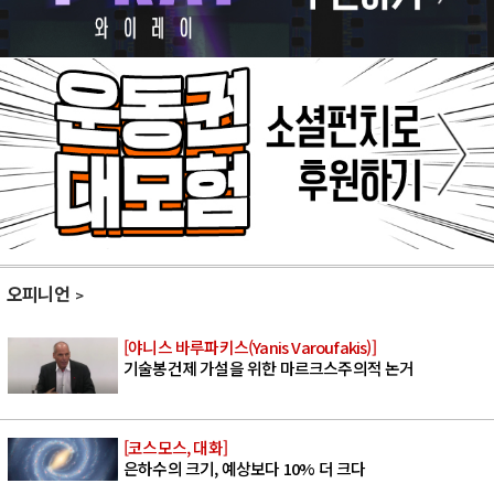
오피니언
[야니스 바루파키스(Yanis Varoufakis)]
기술봉건제 가설을 위한 마르크스주의적 논거
[코스모스, 대화]
은하수의 크기, 예상보다 10% 더 크다