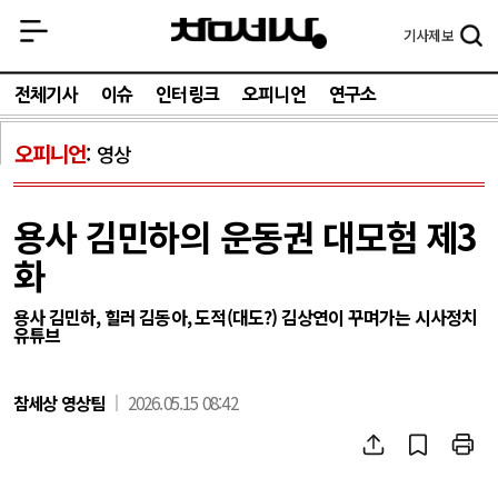
기사
제보
전체기사
이슈
인터링크
오피니언
연구소
오피니언
영상
용사 김민하의 운동권 대모험 제3
화
용사 김민하, 힐러 김동아, 도적(대도?) 김상연이 꾸며가는 시사정치
유튜브
참세상 영상팀
2026.05.15 08:42