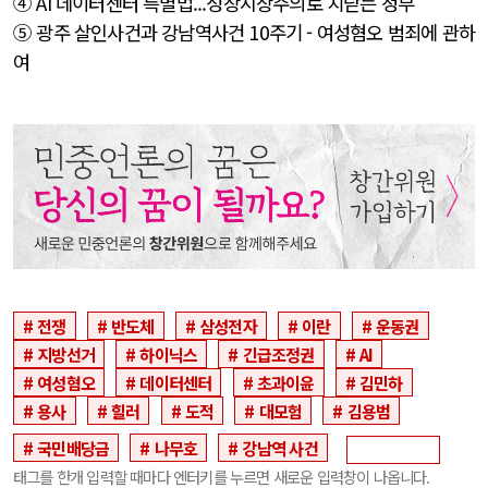
④ AI 데이터센터 특별법...성장지상주의로 치닫는 정부
⑤ 광주 살인사건과 강남역사건 10주기 - 여성혐오 범죄에 관하
여
전쟁
반도체
삼성전자
이란
운동권
지방선거
하이닉스
긴급조정권
AI
여성혐오
데이터센터
초과이윤
김민하
용사
힐러
도적
대모험
김용범
국민배당금
나무호
강남역 사건
태그를 한개 입력할 때마다 엔터키를 누르면 새로운 입력창이 나옵니다.