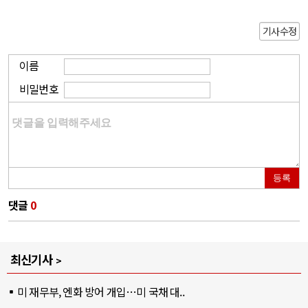
기사수정
이름
비밀번호
등록
댓글
0
최신기사
미 재무부, 엔화 방어 개입…미 국채 대..