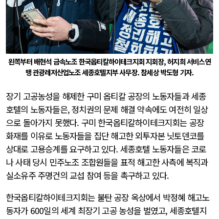
왼쪽부터 배현석 금속노조 한국옵티칼하이테크지회 지회장, 허지희 서비스연
맹 관광레저산업노조 세종호텔지부 사무장. 참세상 박도형 기자.
장기 고공농성을 해제한 구미 옵티칼 공장의 노동자들과 세종
호텔의 노동자들은, 정치권의 문제 해결 약속에도 여전히 일상
으로 돌아가지 못했다. 구미 한국옵티칼하이테크지회는 공장
화재를 이유로 노동자들을 집단 해고한 외투자본 닛토덴코를
상대로 고용승계를 요구하고 있다. 세종호텔 노동자들은 코로
나 사태 당시 민주노조 조합원들을 표적 해고한 사측에 복직과
실소유주 주명건의 교섭 참여 등을 촉구하고 있다.
한국옵티칼하이테크지회는 불탄 공장 옥상에서 박정혜 해고노
동자가 600일의 세계 최장기 고공 농성을 벌였고, 세종호텔지