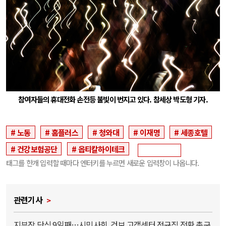
참여자들의 휴대전화 손전등 불빛이 번지고 있다. 참세상 박도형 기자.
노동
홈플러스
청와대
이재명
세종호텔
건강보험공단
옵티칼하이테크
태그를 한개 입력할 때마다 엔터키를 누르면 새로운 입력창이 나옵니다.
관련기사
지부장 단식 9일째…시민사회, 건보 고객센터 정규직 전환 촉구