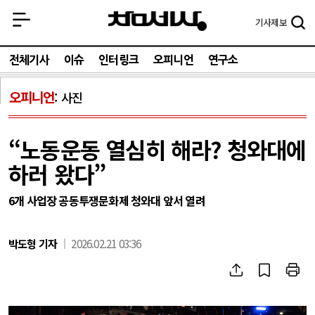
기사
제보
전체기사
이슈
인터링크
오피니언
연구소
오피니언
사진
“노동운동 열심히 해라? 청와대에
하러 왔다”
6개 사업장 공동투쟁문화제 청와대 앞서 열려
박도형 기자
2026.02.21 03:36