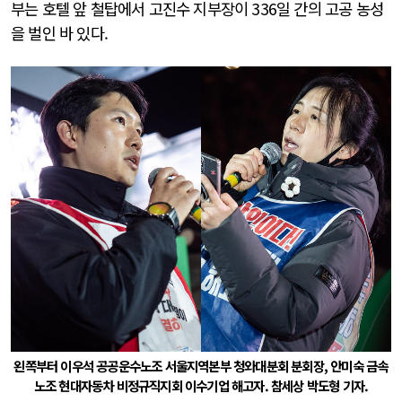
부는 호텔 앞 철탑에서 고진수 지부장이 336일 간의 고공 농성
을 벌인 바 있다.
왼쪽부터 이우석 공공운수노조 서울지역본부 청와대분회 분회장, 안미숙 금속
노조 현대자동차 비정규직지회 이수기업 해고자. 참세상 박도형 기자.