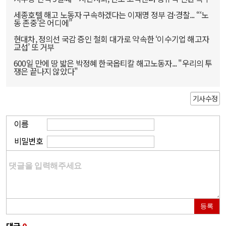
세종호텔 해고 노동자 구속하겠다는 이재명 정부 검·경찰... “‘노
동 존중’은 어디에”
현대차, 정의선 국감 증인 철회 대가로 약속한 ‘이수기업 해고자
교섭’ 또 거부
600일 만에 땅 밟은 박정혜 한국옵티칼 해고노동자... "우리의 투
쟁은 끝나지 않았다"
기사수정
이름
비밀번호
등록
댓글
0