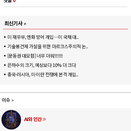
최신기사
미 재무부, 엔화 방어 개입…미 국채 대..
기술봉건제 가설을 위한 마르크스주의적 논..
[운동권 대모험] 너무 더워!!!!!!!
은하수의 크기, 예상보다 10% 더 크다
중국·러시아, 미·이란 전쟁에 본격 개입..
이슈
AI와 인간