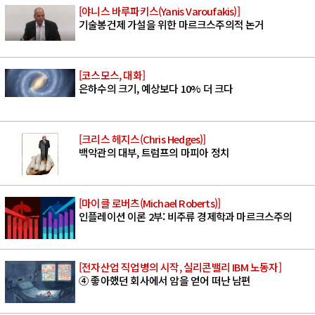
[야니스 바루파키스(Yanis Varoufakis)]
기술봉건제 가설을 위한 마르크스주의적 논거
[코스모스, 대화]
은하수의 크기, 예상보다 10% 더 크다
[크리스 헤지스(Chris Hedges)]
백악관의 대부, 트럼프의 마피아 정치
[마이클 로버츠(Michael Roberts)]
인플레이션 이론 2부: 비주류 경제학과 마르크스주의
[전자산업 직업병의 시작, 실리콘밸리 IBM 노동자]
④ 좋아했던 회사에서 암을 얻어 떠난 남편