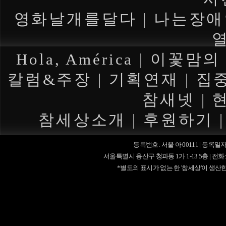
영화날개를달다
|
나는장애
Hola, América
|
이꽃맘의
칼럼&주장
|
기획연재
|
집
참새넷
|
참세상소개
|
후원하기
등록번호: 서울 아 00111 | 등록일자:
서울특별시 용산구 청파동 1가 1-13 5층 | 전화: (02)701-7
*별도의 표시가 없는 한 '참세상'이 생