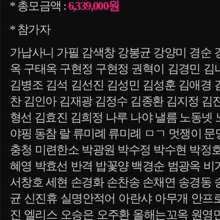
* 총모금액 :
6,339,000원
* 참가자
가납사니 가필 감색창 강봉균 강양미 경순 
옥 구태옥 구현정 구현정 권혁이 김경민 김
김병조 김석 김선진 김성민 김성훈 김애경 
찬 김인아 김재광 김정수 김종환 김지정 김
형선 김효진 김희정 나루 나야 낼름 노동넷
야핑 동참 랄 류미례 류미례 ㅁㄱ 멋쟁이 
충청 미련한소 박광원 박수정 박수현 박정호
혜영 박효선 반격 밥꽃양 백경순 범광옥 비
서창호 세현 손경화 손찬송 손채연 송경동 
균 신진휴 실명안적어 아란샤 아무개 안프
진 엘리스 오승은 오주환 올해는꼬옥 원영