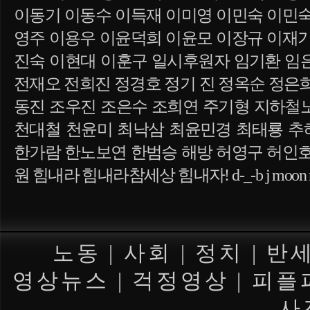
이동기 이동수 이득재 이미영 이민숙 이민숙
영주 이용우 이윤덕희 이윤모 이장규 이재기
진숙 이현대 이훈구 일시후원자 임기환 임
전재오 전희진 정경호 정기 진 정옥순 정은
동진 조우진 조은수 조희연 주기형 지하철
천대철 천윤미 최낙삼 최윤민경 최태룡 추
한가람 한노보연 한범승 해방 허영구 허인호
원 힘내라 힘내라참세상 힘내자! d-_-b j moon neor
노동
|
사회
|
정치
|
반
영상뉴스
|
걱정영상
|
피플
사