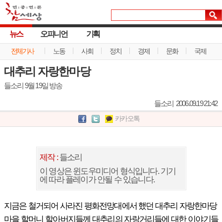
뉴스
오피니언
기획
전체기사
노동
사회
정치
경제
문화
국제
대추리 자랑한마당
들소리 9월 19일 방송
들소리
2006.09.19 21:42
카카오톡
제작 :
들소리
이 영상은 윈도우미디어 형식입니다. 기기
에 따라 플레이가 안될 수 있습니다.
지금은 철거되어 사라진 평화전망대에서 했던 대추리 자랑한마당
마을 할머니 할아버지들께 대추리의 자랑거리들에 대한 이야기들