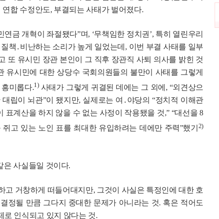
 연합 수정안도, 부결되는 사태가 벌어졌다.
민연금 개혁이 좌절됐다”며, ‘무책임한 정치권’, 특히 열린우리
 질책․비난하는 소리가 높게 일었는데, 이번 부결 사태를 일부
고 또 유시민 장관 본인이 그 직후 장관직 사퇴 의사를 밝힌 것
장관 유시민에 대한 상당수 국회의원들의 불만이 사태를 그렇게
1)
 흥미롭다.
사태가 그렇게 귀결된 데에는 그 외에, “외견상으
 대립이 뇌관”이 됐지만, 실제로는 여․야당의 “정치적 이해관
이 표계산을 하지 않을 수 없는 사정이 작용됐을 것,” “대선을 8
2)
배를 쥐고 있는 노인 표를 최대한 유입하려는 데에만 주력”했기
 같은 사실들일 것이다.
이니 하고 거창하게 떠들어대지만, 그것이 사실은 특정인에 대한 호
 결정될 만큼 그다지 중대한 문제가 아니라는 것. 혹은 적어도
로 인식되고 있지 않다는 것.