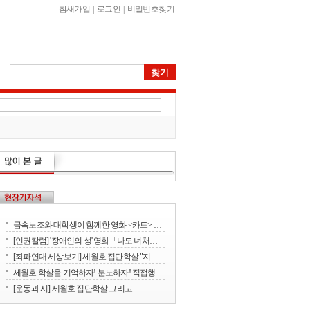
참새가입
|
로그인
|
비밀번호찾기
금속노조와 대학생이 함께한 영화 <카트> 상영회
[인권칼럼] '장애인의 성' 영화「나도 너처럼」에서 배운다
[좌파연대 세상보기] 세월호 집단학살 "지금 뭐하세요?" - 류재운 그림
세월호 학살을 기억하자! 분노하자! 직접행동으로 세상을 바꾸자!
[운동과 시] 세월호 집단학살 그리고 ..