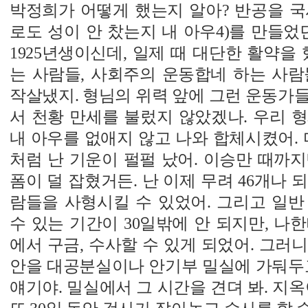
박정희가 어떻게 했는지 알아? 반공을 국
로도 성이 안 찼는지 내 아우4)를 만들었던
1925년생이신데, 일제 때 대단한 활약을 
는 사람들, 사회주의 운동합네 하는 사람
작살냈지. 형님의 위력 앞에 그런 운동가
서 천황 만세를 불렀지 않았겠나. 우리 
내 아우를 없애지 않고 나와 합체시켰어. 
처럼 난 기운이 펄펄 났어. 이승만 때까
폼이 덜 잡혔거든. 난 이제 무려 46개나 
람들을 사형시킬 수 있었어. 그리고 일반
수 있는 기간이 30일밖에 안 되지만, 나한
에서 구금, 수사할 수 있게 되었어. 그러니
안을 대공분실이나 안기부 밀실에 가둬두고
얘기야. 밀실에서 그 시간을 견뎌 봐. 지옥