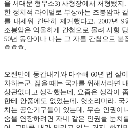
울 서대문 형무소3) 사형장에서 처형됐지. 
한 정치적 라이벌로 부상하는 조봉암과 같
를 내세워 간단히 제거했다고. 2007년
조봉암은 억울하게 간첩으로 몰려 사형 당
50년 동안이나 나는 그 자를 간첩으로 붙잡
흐흐흐.
오랜만에 동갑내기와 마주해 60년 법 살
차하는군. 젊을 때는 국가를 위해서라면 
상관없다고 생각했는데, 요즘은 생각이 좀 
한테 안중에도 없었는데. 헛소리마라. 국
치는 공안기구들이 있는데, 무슨 인권이냐
숨을 연장하려면 자네 같은 인권들 눈치를
어. 그만큼 내가 밀리고 있는 거지. 하지만