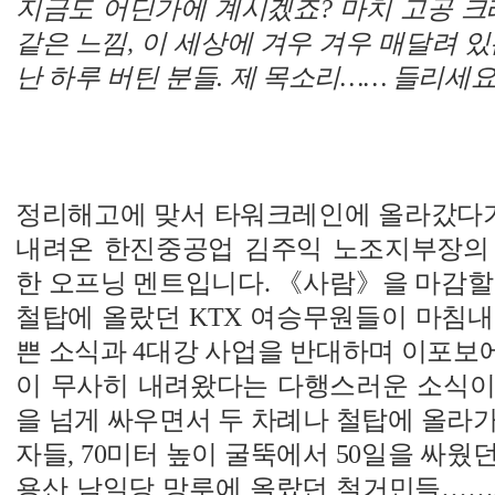
지금도 어딘가에 계시겠죠? 마치 고공 크
같은 느낌, 이 세상에 겨우 겨우 매달려 있
난 하루 버틴 분들. 제 목소리…… 들리세요
정리해고에 맞서 타워크레인에 올라갔다가 
내려온 한진중공업 김주익 노조지부장의
한 오프닝 멘트입니다. 《사람》을 마감할 즈
철탑에 올랐던 KTX 여승무원들이 마침내
쁜 소식과 4대강 사업을 반대하며 이포보
이 무사히 내려왔다는 다행스러운 소식이 
을 넘게 싸우면서 두 차례나 철탑에 올라
자들, 70미터 높이 굴뚝에서 50일을 싸웠
용산 남일당 망루에 올랐던 철거민들…….