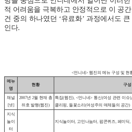
방을 중심으로 언니네에서 일어난 이러한 
적 어려움을 극복하고 안정적으로 이 공간
건 중의 하나였던 ‘유료화’ 과정에서도 큰
인다.
<언니네> 웹진의 메뉴 구성 및 현
메뉴
현황
구성
명
채널
2007년 2월 현재 총
특집(웹진), <언니네> 통신(여성 관련 이슈)
[넷]
81호 발행(웹진)
클리핑, 들꽃소리(여성주의 매체들의 공간)
지식
놀이
지식놀이터, 고민나눔터, 팝콘퀴즈, 페미딕,
터