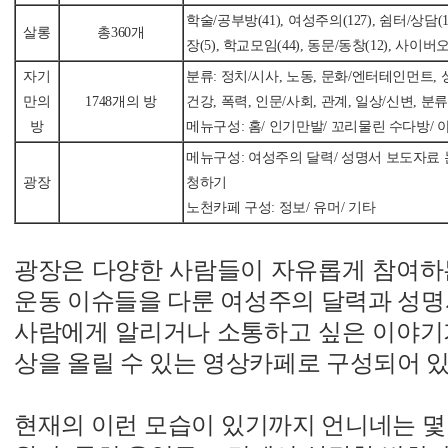
학술/공부방(41), 여성주의(127), 쉼터/상담(19)
살롱
총360개
장(5), 학교모임(44), 동문/동창(12), 사이버오
자기
분류: 정치/시사, 노동, 문화/엔터테인먼트, 
만의
1748개의 방
건강, 폭력, 인문/사회, 관계, 일상/신변, 분
방
메뉴구성: 홈/ 인기만발/ 꼬리물린 수다방/
메뉴구성: 여성주의 달력/ 성명서 보도자료 논
광장
청하기
노천카페 구성: 정보/ 유머/ 기타
광장은 다양한 사람들이 자유롭게 참여하는
운동 이슈들을 다룬 여성주의 달력과 성명
사람에게 알리거나 소통하고 싶은 이야기가
상을 올릴 수 있는 영상카페로 구성되어 있
현재의 이런 모습이 있기까지 언니네는 몇