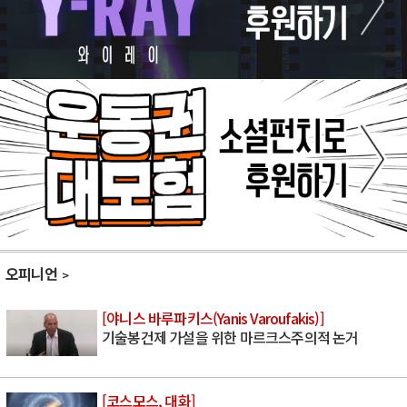
오피니언
[야니스 바루파키스(Yanis Varoufakis)]
기술봉건제 가설을 위한 마르크스주의적 논거
[코스모스, 대화]