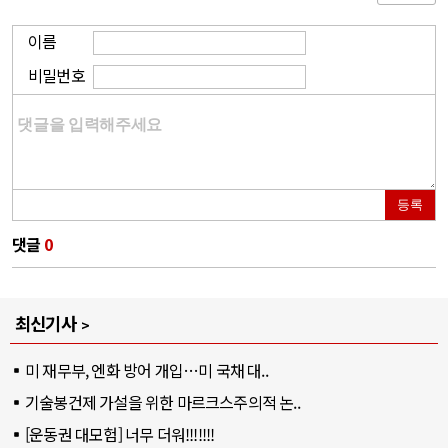
이름
비밀번호
등록
댓글
0
최신기사
미 재무부, 엔화 방어 개입…미 국채 대..
기술봉건제 가설을 위한 마르크스주의적 논..
[운동권 대모험] 너무 더워!!!!!!!