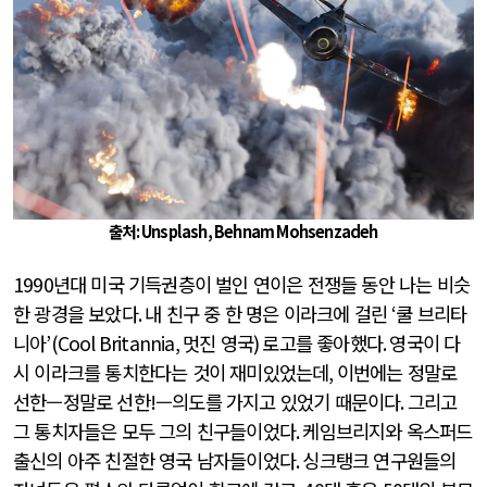
출처: Unsplash, Behnam Mohsenzadeh
1990
년대 미국 기득권층이 벌인 연이은 전쟁들 동안 나는 비슷
한 광경을 보았다
.
내 친구 중 한 명은 이라크에 걸린
‘
쿨 브리타
니아
’(Cool Britannia,
멋진 영국
)
로고를 좋아했다
.
영국이 다
시 이라크를 통치한다는 것이 재미있었는데
,
이번에는 정말로
선한—정말로 선한
!
—의도를 가지고 있었기 때문이다
.
그리고
그 통치자들은 모두 그의 친구들이었다
.
케임브리지와 옥스퍼드
출신의 아주 친절한 영국 남자들이었다
.
싱크탱크 연구원들의