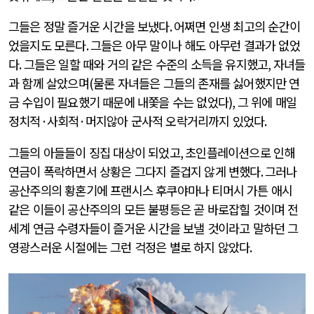
그들은 정말 즐거운 시간을 보냈다
.
어쩌면 인생 최고의 순간이
었을지도 모른다
.
그들은 아무 말이나 해도 아무런 결과가 없었
다
.
그들은 일할 때와 거의 같은 수준의 소득을 유지했고
,
자녀들
과 함께 살았으며
(
물론 자녀들은 그들의 존재를 싫어했지만 연
금 수입이 필요했기 때문에 내쫓을 수는 없었다
),
그 위에 매일
정치적
·
사회적
·
머지않아 군사적 오락거리까지 있었다
.
그들의 아들들이 징집 대상이 되었고
,
초인플레이션으로 인해
연금이 폭락하면서 상황은 그다지 즐겁지 않게 변했다
.
그러나
공산주의의 황혼기에 프랜시스 후쿠야마나 티머시 가튼 애시
같은 이들이 공산주의의 모든 불평등은 곧 바로잡힐 것이며 전
세계 연금 수령자들이 즐거운 시간을 보낼 것이라고 말하던 그
영광스러운 시절에는 그런 걱정은 별로 하지 않았다
.