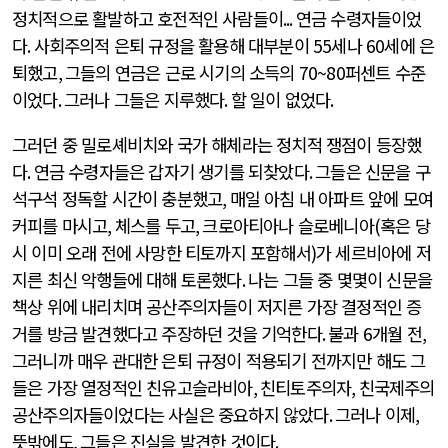
정치적으로 활발하고 호전적인 사람들이
...
연금 수령자들이었
다
.
사회주의적 은퇴 규정을 활용해 대부분이
55
세나
60
세에 은
퇴했고
,
그들의 연금은 근로 시기의 소득의
70~80
퍼센트 수준
이었다
.
그러나 그들은 지루했다
.
할 일이 없었다
.
그러던 중 밀로셰비치와 국가 해체라는 정치적 쟁점이 등장했
다
.
연금 수령자들은 갑자기 생기를 되찾았다
.
그들은 신문을 구
석구석 정독할 시간이 충분했고
,
매일 아침 내 아파트 앞에 모여
커피를 마시고
,
체스를 두고
,
크로아티아나 슬로베니아
(
혹은 당
시 이미 오래 전에 사망한 티토까지 포함해서
)
가 세르비아에 저
지른 최신 악행들에 대해 토론했다
.
나는 그들 중 몇몇이 신문을
책상 위에 내리치며 공산주의자들이 저지른 가장 결정적인 증
거를 방금 발견했다고 주장하던 것을 기억한다
.
불과
6
개월 전
,
그러니까 매우 관대한 은퇴 규정이 적용되기 전까지만 해도 그
들은 가장 열정적인 친유고슬라비아
,
친티토주의자
,
친국제주의
공산주의자들이었다는 사실은 중요하지 않았다
.
그러나 이제
,
뜻밖에도
,
그들은 진실을 발견한 것이다
.