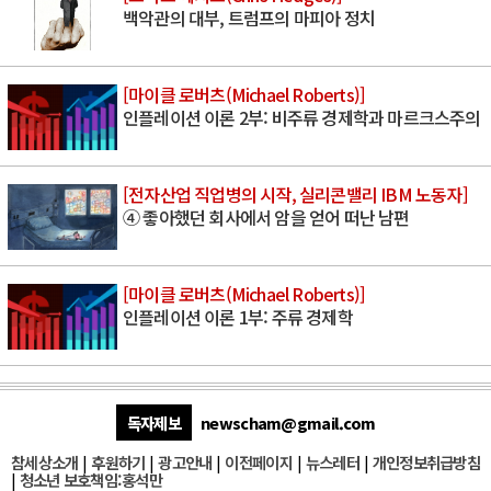
백악관의 대부, 트럼프의 마피아 정치
[마이클 로버츠(Michael Roberts)]
인플레이션 이론 2부: 비주류 경제학과 마르크스주의
[전자산업 직업병의 시작, 실리콘밸리 IBM 노동자]
④ 좋아했던 회사에서 암을 얻어 떠난 남편
[마이클 로버츠(Michael Roberts)]
인플레이션 이론 1부: 주류 경제학
독자제보
newscham@gmail.com
참세상소개
|
후원하기
|
광고안내
|
이전페이지
|
뉴스레터
|
개인정보취급방침
|
청소년 보호책임:홍석만