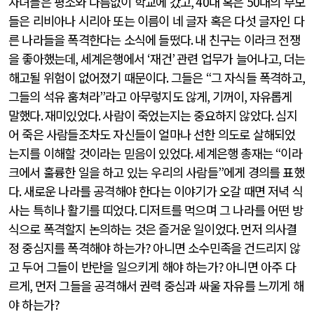
자녀들은 평소와 다름없이 학교에 갔고
, 40
대 혹은
50
대의 부모
들은 리비아나 시리아 또는 이름이 네 글자 혹은 다섯 글자인 다
른 나라들을 폭격한다는 소식에 들떴다
.
내 친구는 이라크 전쟁
을 좋아했는데
,
세계은행에서
‘
재건
’
관련 업무가 늘어나고
,
더는
해고될 위험이 없어졌기 때문이다
.
그들은
“
그 자식들 폭격하고
,
그들의 석유 훔쳐라
”
라고 아무렇지도 않게
,
기꺼이
,
자유롭게
말했다
.
재미있었다
.
사람이 죽었는지는 중요하지 않았다
.
심지
어 죽은 사람들조차도 자신들이 얼마나 선한 의도로 살해되었
는지를 이해할 것이라는 믿음이 있었다
.
세계은행 총재는
“
이라
크에서 훌륭한 일을 하고 있는 우리의 사람들
”
에게 경의를 표했
다
.
새로운 나라를 공격해야 한다는 이야기가 오갈 때면 저녁 식
사는 특히나 활기를 띠었다
.
디저트를 먹으며 그 나라를 어떤 방
식으로 폭격할지 논의하는 것은 즐거운 일이었다
.
먼저 의사결
정 중심지를 폭격해야 하는가
?
아니면 소수민족을 건드리지 않
고 두어 그들이 반란을 일으키게 해야 하는가
?
아니면 아주 다
르게
,
먼저 그들을 공격해서 권력 중심과 싸울 자유를 느끼게 해
야 하는가
?