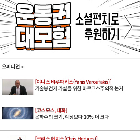
오피니언
[야니스 바루파키스(Yanis Varoufakis)]
기술봉건제 가설을 위한 마르크스주의적 논거
[코스모스, 대화]
은하수의 크기, 예상보다 10% 더 크다
[크리스 헤지스(Chris Hedges)]