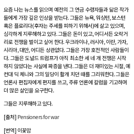
요즘 나는 뉴스를 읽으며 예전의 그 연금 수령자들과 닮은 작가
들에게 가장 깊은 인상을 받는다
.
그들은 뉴욕
,
워싱턴
,
보스턴
혹은 플로리다
(
후자는 주세를 피하기 위해서
)
에 살고 있으며
,
심각하게 지루해하고 있다
.
그들은 돈이 있고
,
어디서든 오락거
리로 전쟁을 벌이고 싶어 한다
.
우크라이나
,
러시아
,
이란
,
가자
,
시리아
,
대만
,
어디든 상관없다
.
그들은 가장 호전적인 사람들이
다
.
그들은 도널드 트럼프가 아직 최소한 세 네 개 전쟁은 시작
하지 않았다는 사실에 짜증을 낸다
.
그들은 더 재미있는 시절
,
예
컨대 딕 체니와 그의 일당이 활개 치던 때를 그리워한다
.
그들은
언론사 편집자에게 편지를 쓰고
,
주류 언론에 칼럼을 기고하며
더 많은 살인을 요구한다
.
그들은 지루해하고 있다
.
[
출처
]
Pensioners for war
[
번역
]
이꽃맘