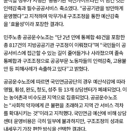
윤석열 정부가 시행한
‘
공공기관 혁신가이드라인
’
이 남긴 것은
인력감축과 필수공공서비스 축소였다
. “
공공기관을 방만하게
운영했다
”
고 지적하며 막무가내 구조조정을 통한 예산감축
을
‘
효율성
’
이라 포장한 결과다
.
민주노총 공공운수노조는
“
단
2
년 만에 통폐합
48
건을 포함한
총
817
건의 지방공공기관 구조정이 이뤄졌다
”
며
“
국민들이 공
공서비스에 접근할 수 있는 길이 줄어들거나 사라졌으며 졸속
통폐합과 구조조정으로 공공부문 노동자들의 인력감축
,
고용불
안 등 피해사례가 속출하고 있다
”
고 밝혔다
.
공공운수노조에 따르면 국민연금공단의 경우 예산삭감에 따라
영월
,
횡성
,
완도
,
청도
,
성주 등
13
개 상담센터가 폐쇄되었다
.
이
는 농어촌과 비수도권 지역으로 집중되었다
.
공공운수노조
는
“
사회적 약자에게 큰 불편을 초래하고 지역 간 서비스 격차
를 확대시키는 것
”
이라고 지적했다
.
국민연금 예산에 비해 상담
센터 운영비용은 극히 일부에 불과하지만, 구조조정의 성과로
내세우기 가장 편한 방식을 선택한 결과다.