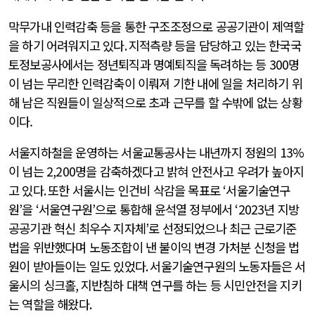
막무가내 인력감축 등을 통한 구조조정으로 공공기관이 제역할
을 하기 어려워지고 있다
.
지적측량 등을 담당하고 있는 한국국
토정보공사에서는 정년퇴직과 명예퇴직을 독려하는 등
300
명
이 넘는 무리한 인력감축이 이뤄져 기한 내에 일을 처리하기 위
해 남은 직원들이 일상적으로 초과 근무를 할 수밖에 없는 상황
이다.
서울지하철을 운영하는 서울교통공사는 내년까지 정원의
13%
이 넘는
2,200
명을 감축하겠다고 밝혀 안전사고 우려가 높아지
고 있다
.
또한 서울시는 인건비 삭감을 목표로
‘
서울기술연구
원
’
을
‘
서울연구원
’
으로 통합해 윤석열 정부에서
‘2023
년 지방
공공기관 혁신 최우수 지자체
’
로 선정되었으나 최근 근로기준
법을 위반했다며 노동조합이 낸 불이익 변경 가처분 신청을 법
원이 받아들이는 일도 있었다
.
서울기술연구원의 노동자들은 서
울시의 싱크홀
,
지반침하 대책 연구를 하는 등 시민안전을 지키
는 역할을 해왔다
.