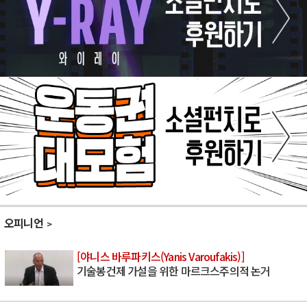
오피니언
[야니스 바루파키스(Yanis Varoufakis)]
기술봉건제 가설을 위한 마르크스주의적 논거