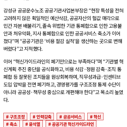
강성규 공공운수노조 공공기관사업본부장은
“
현장 특성을 전혀
고려하지 않은 획일적인 예산삭감
,
공공자산의 헐값 매각으로
민간 자본 배불리기
,
졸속 위법한 기관 통폐합으로 인한 고용불
안과 처우악화
,
지사 통폐합으로 인한 공공서비스 축소가 이어
졌다
”
며
“
공공기관은
‘
비용 절감 실적
’
을 생산하는 곳으로 변해
버렸다
”
고 지적했다
.
이어
“
혁신가이드라인의 폐기만으로는 부족하다
”
며
“
기관별 혁
신계획 추진 중단을 공식화하고
,
비용 삭감
·
정원 감축
·
조직 통
폐합 등 잘못된 조치들을 원상회복하며
,
직무성과급
·
인센티브
도입 압박을 전면 폐기하고
,
경영평가를 구조조정 통제 수단이
아니라 공공성
·
책무성 중심으로 개편해야 한다
”
고 목소리 높였
다
.
구조조정
인력감축
공공서비스
혁신
축소
윤석열
공공기관 혁신가이드라인