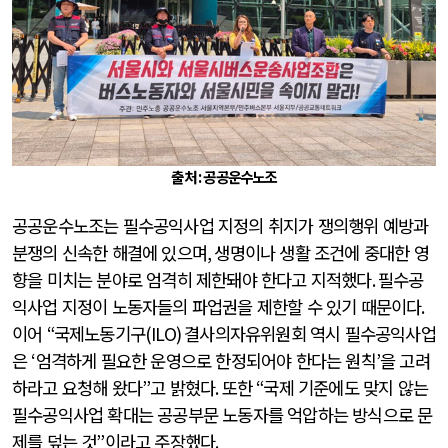
출처 : 공공운수노조
공공운수노조는 필수공익사업 지정의 취지가 쟁의행위 예방과
분쟁의 신속한 해결에 있으며
,
생명이나 생활 조건에 중대한 영
향을 미치는 분야로 엄격히 제한돼야 한다고 지적했다
.
필수공
익사업 지정이 노동자들의 파업권을 제한할 수 있기 때문이다
.
이어
“
국제노동기구
(ILO)
결사의자유위원회 역시 필수공익사업
은
‘
엄격하게 필요한 운영으로 한정되어야 한다는 원칙
’
을 고려
하라고 요청해 왔다
”
고 밝혔다
.
또한
“
국제 기준에도 맞지 않는
필수공익사업 확대는 공공부문 노동자를 억압하는 방식으로 문
제를 덮는 것
”
이라고 주장했다
.