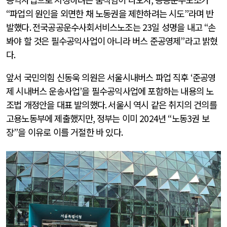
“
파업의 원인을 외면한 채 노동권을 제한하려는 시도
”
라며 반
발했다
.
전국공공운수사회서비스노조는
23
일 성명을 내고
“
손
봐야 할 것은 필수공익사업이 아니라 버스 준공영제
”
라고 밝혔
다
.
앞서 국민의힘 신동욱 의원은 서울시내버스 파업 직후
‘
준공영
제 시내버스 운송사업
’
을 필수공익사업에 포함하는 내용의 노
조법 개정안을 대표 발의했다
.
서울시 역시 같은 취지의 건의를
고용노동부에 제출했지만
,
정부는 이미
2024
년
“
노동
3
권 보
장
”
을 이유로 이를 거절한 바 있다
.