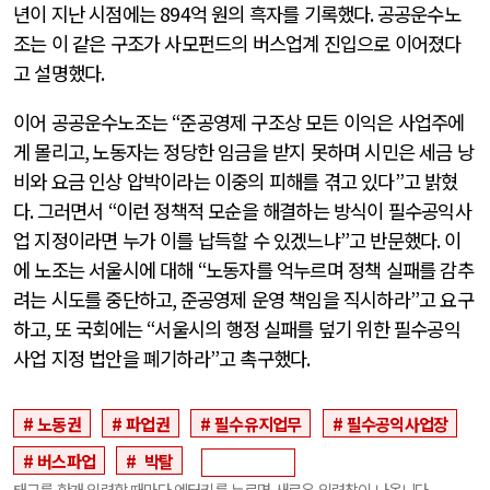
년이 지난 시점에는
894
억 원의 흑자를 기록했다
.
공공운수노
조는 이 같은 구조가 사모펀드의 버스업계 진입으로 이어졌다
고 설명했다
.
이어 공공운수노조는
“
준공영제 구조상 모든 이익은 사업주에
게 몰리고
,
노동자는 정당한 임금을 받지 못하며 시민은 세금 낭
비와 요금 인상 압박이라는 이중의 피해를 겪고 있다
”
고 밝혔
다
.
그러면서
“
이런 정책적 모순을 해결하는 방식이 필수공익사
업 지정이라면 누가 이를 납득할 수 있겠느냐
”
고 반문했다
.
이
에 노조는 서울시에 대해
“
노동자를 억누르며 정책 실패를 감추
려는 시도를 중단하고
,
준공영제 운영 책임을 직시하라
”
고 요구
하고
,
또 국회에는
“
서울시의 행정 실패를 덮기 위한 필수공익
사업 지정 법안을 폐기하라
”
고 촉구했다
.
노동권
파업권
필수유지업무
필수공익사업장
버스파업
박탈
태그를 한개 입력할 때마다 엔터키를 누르면 새로운 입력창이 나옵니다.