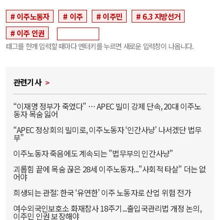
이주노동자
이주
이주민
6.3 지방선거
이주 인권
태그를 한개 입력할 때마다 엔터키를 누르면 새로운 입력창이 나옵니다.
관련기사
“이재명 정부가 죽였다” … APEC 빌미 강제 단속, 20대 이주노
동자 목숨 잃어
“APEC 정상회의 빌미로, 이주노동자 ‘인간사냥’ 나서겠단 법무
부”
이주노동자 죽음에도 계속되는 "법무부의 인간사냥"
괴롭힘 끝에 목숨 끊은 28세 이주노동자..."사회적 타살" 더는 없
어야
희생되는 관절: 한국 ‘유연한’ 이주 노동자로 산업 위험 전가
여수외국인보호소 화재참사 18주기...출입국관리법 개정 논의,
이주민 인권 보장해야