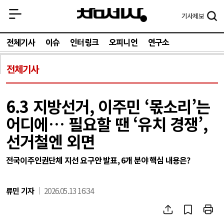
기사
제보
전체기사
이슈
인터링크
오피니언
연구소
전체기사
6.3 지방선거, 이주민 ‘몫소리’는
어디에… 필요할 땐 ‘유치 경쟁’,
선거철엔 외면
전국이주인권단체 지선 요구안 발표, 6개 분야 핵심 내용은?
류민 기자
2026.05.13 16:34