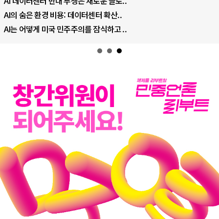
나토, 우크라 군사지원 2027년까지 공..
우크라이나, 덴마크, 에스토니아, 네덜란..
러·우크라, 대규모 공습 주고받아…민간 ..