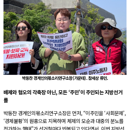
박동찬 경계인의몫소리연구소장(가운데). 참세상 류민.
배제와 혐오의 각축장 아닌, 모든 ‘주민’이 주인되는 지방선거
를
박동찬 경계인의몫소리연구소장은 먼저, “이주민을 ‘사회문제’,
‘경제불황’의 원흉으로 지목하며 체제의 모순과 대중의 분노를
전가하는 행태”가 선거철마다 반복되고 있다면서, 이번 지방선