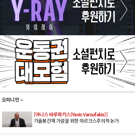
오피니언
[야니스 바루파키스(Yanis Varoufakis)]
기술봉건제 가설을 위한 마르크스주의적 논거