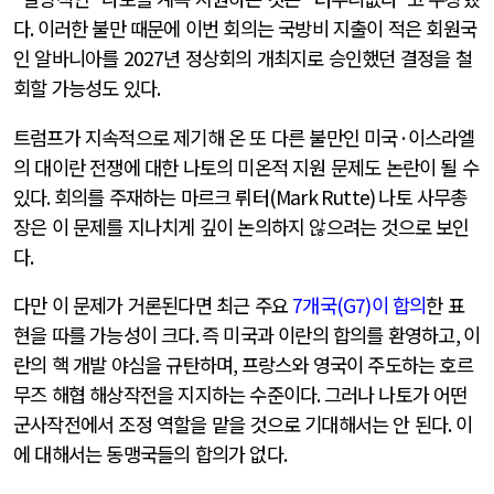
다
.
이러한 불만 때문에 이번 회의는 국방비 지출이 적은 회원국
인 알바니아를
2027
년 정상회의 개최지로 승인했던 결정을 철
회할 가능성도 있다
.
트럼프가 지속적으로 제기해 온 또 다른 불만인 미국
·
이스라엘
의 대이란 전쟁에 대한 나토의 미온적 지원 문제도 논란이 될 수
있다
.
회의를 주재하는 마르크 뤼터
(Mark Rutte)
나토 사무총
장은 이 문제를 지나치게 깊이 논의하지 않으려는 것으로 보인
다
.
다만 이 문제가 거론된다면 최근 주요
7
개국
(G7)
이 합의
한 표
현을 따를 가능성이 크다
.
즉 미국과 이란의 합의를 환영하고
,
이
란의 핵 개발 야심을 규탄하며
,
프랑스와 영국이 주도하는 호르
무즈 해협 해상작전을 지지하는 수준이다
.
그러나 나토가 어떤
군사작전에서 조정 역할을 맡을 것으로 기대해서는 안 된다
.
이
에 대해서는 동맹국들의 합의가 없다
.