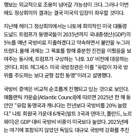
행보는 외교적으로 조용히 넘어갈 가능성이 크다
.
그러나 이번
에도 정상회의의 결과는 결국 미국의 입장이 좌우할 것이다
.
지난해 헤이그 정상회의에서는 나토에 회의적인 미국 대통령
도널드 트럼프가 동맹국들이
2035
년까지 국내총생산
(GDP)
의
5%
를 매년 국방비로 지출하겠다고 약속하면서 불만을 누그러
뜨렸다
.
올해 과제는 그 목표를 향해 충분한 진전을 이뤘음을 보
여주는 동시에
,
트럼프가 구상하는
'
나토
3.0'
비전에 대응하는
것이다
.
피트 헤그세스 미국 국방장관은 이를
"
유럽이 자국 방
위를 주도하는 보다 균형 잡힌 동맹
"
이라고 설명했다
.
국방비 증액은 비교적 순조롭게 진행되고 있는 것으로 보인다
.
애틀랜틱 카운슬
(Atlantic Council)
에 따르면
2025
년 한 해 동
안만
"
유럽 동맹국과 캐나다는 전년보다 국방비를
20%
늘렸
다
."
나토 회원국 가운데
6
개국
(
발트
3
국과 덴마크
,
폴란드
,
노르
웨이
)
은
GDP
대비 국방비 비중이 미국보다 높았다
. 2025
년에
는 여기에 포함되지 않았던 독일도 대규모 국방력 강화를 추진