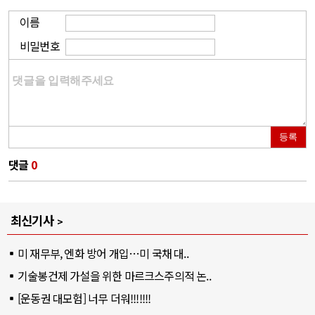
이름
비밀번호
등록
댓글
0
최신기사
미 재무부, 엔화 방어 개입…미 국채 대..
기술봉건제 가설을 위한 마르크스주의적 논..
[운동권 대모험] 너무 더워!!!!!!!