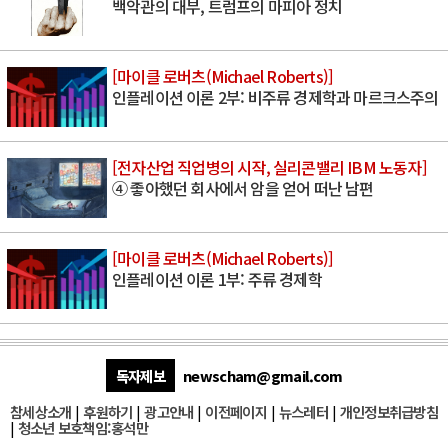
백악관의 대부, 트럼프의 마피아 정치
[마이클 로버츠(Michael Roberts)]
인플레이션 이론 2부: 비주류 경제학과 마르크스주의
[전자산업 직업병의 시작, 실리콘밸리 IBM 노동자]
④ 좋아했던 회사에서 암을 얻어 떠난 남편
[마이클 로버츠(Michael Roberts)]
인플레이션 이론 1부: 주류 경제학
독자제보
newscham@gmail.com
참세상소개
|
후원하기
|
광고안내
|
이전페이지
|
뉴스레터
|
개인정보취급방침
|
청소년 보호책임:홍석만