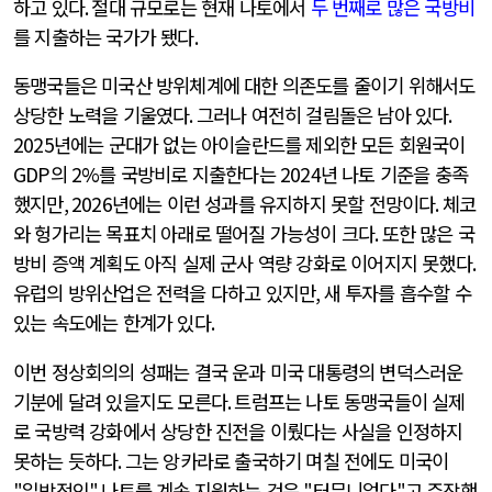
하고 있다
.
절대 규모로는 현재 나토에서
두 번째로 많은 국방비
를 지출하는 국가가 됐다
.
동맹국들은 미국산 방위체계에 대한 의존도를 줄이기 위해서도
상당한 노력을 기울였다
.
그러나 여전히 걸림돌은 남아 있다
.
2025
년에는 군대가 없는 아이슬란드를 제외한 모든 회원국이
GDP
의
2%
를 국방비로 지출한다는
2024
년 나토 기준을 충족
했지만
, 2026
년에는 이런 성과를 유지하지 못할 전망이다
.
체코
와 헝가리는 목표치 아래로 떨어질 가능성이 크다
.
또한 많은 국
방비 증액 계획도 아직 실제 군사 역량 강화로 이어지지 못했다
.
유럽의 방위산업은 전력을 다하고 있지만
,
새 투자를 흡수할 수
있는 속도에는 한계가 있다
.
이번 정상회의의 성패는 결국 운과 미국 대통령의 변덕스러운
기분에 달려 있을지도 모른다
.
트럼프는 나토 동맹국들이 실제
로 국방력 강화에서 상당한 진전을 이뤘다는 사실을 인정하지
못하는 듯하다
.
그는 앙카라로 출국하기 며칠 전에도 미국이
"
일방적인
"
나토를 계속 지원하는 것은
"
터무니없다
"
고 주장했