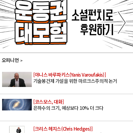
오피니언
[야니스 바루파키스(Yanis Varoufakis)]
기술봉건제 가설을 위한 마르크스주의적 논거
[코스모스, 대화]
은하수의 크기, 예상보다 10% 더 크다
[크리스 헤지스(Chris Hedges)]