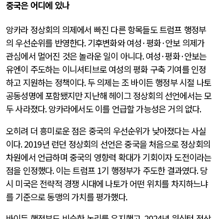
중국은 어디에 있나
앙카라 정상회의 의제에서 빠진 다른 항목들도 트럼프 행정부
의 우선순위를 반영한다
.
기후변화와 여성
·
평화
·
안보 의제가
관심에서 멀어진 것은 놀라운 일이 아니다
.
여성
·
평화
·
안보는
유엔이 주도하는 이니셔티브로 여성의 평화 구축 기여를 인정
하고 지원하는 정책이다
.
두 의제는 조 바이든 행정부 시절 나토
공동성명에 포함됐지만 지난해 헤이그 정상회의 선언에서는 모
두 사라졌다
.
앙카라에서도 이를 언급할 가능성은 거의 없다
.
오히려 더 흥미로운 점은 중국의 우선순위가 낮아졌다는 사실
이다
. 2019
년 런던 정상회의 선언은 중국을 처음으로 정상회의
차원에서 언급하며 중국의 영향력 확대가 기회이자 도전이라는
점을 인정했다
.
이는 트럼프
1
기 행정부가 주도한 결과였다
.
당
시 미국은 전략적 경쟁 시대에 나토가 어떤 위치를 차지하느냐
를 기준으로 동맹의 가치를 평가했다
.
바이든 행정부도 비슷한 논리를 유지했고
, 2024
년 워싱턴 정상