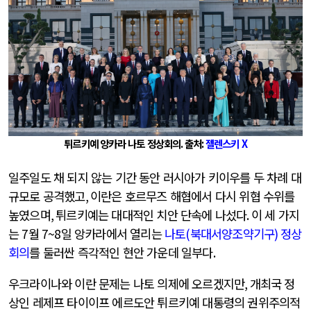
튀르키예 앙카라 나토 정상회의
.
출처
:
젤렌스키
X
일주일도 채 되지 않는 기간 동안 러시아가 키이우를 두 차례 대
규모로 공격했고
,
이란은 호르무즈 해협에서 다시 위협 수위를
높였으며
,
튀르키예는 대대적인 치안 단속에 나섰다
.
이 세 가지
는
7
월
7~8
일 앙카라에서 열리는
나토
(
북대서양조약기구
)
정상
회의
를 둘러싼 즉각적인 현안 가운데 일부다
.
우크라이나와 이란 문제는 나토 의제에 오르겠지만
,
개최국 정
상인 레제프 타이이프 에르도안 튀르키예 대통령의 권위주의적