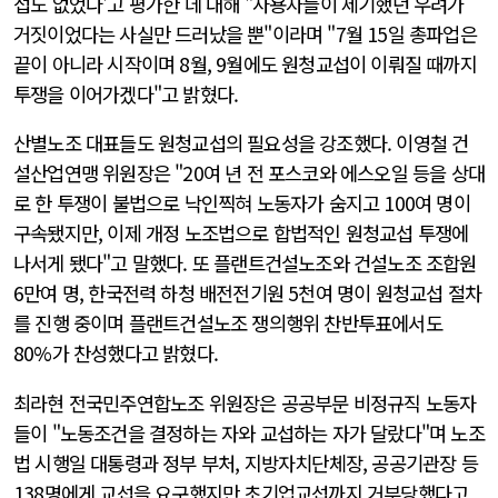
섭도 없었다'고 평가한 데 대해 "사용자들이 제기했던 우려가
거짓이었다는 사실만 드러났을 뿐"이라며 "7월 15일 총파업은
끝이 아니라 시작이며 8월, 9월에도 원청교섭이 이뤄질 때까지
투쟁을 이어가겠다"고 밝혔다.
산별노조 대표들도 원청교섭의 필요성을 강조했다. 이영철 건
설산업연맹 위원장은 "20여 년 전 포스코와 에스오일 등을 상대
로 한 투쟁이 불법으로 낙인찍혀 노동자가 숨지고 100여 명이
구속됐지만, 이제 개정 노조법으로 합법적인 원청교섭 투쟁에
나서게 됐다"고 말했다. 또 플랜트건설노조와 건설노조 조합원
6만여 명, 한국전력 하청 배전전기원 5천여 명이 원청교섭 절차
를 진행 중이며 플랜트건설노조 쟁의행위 찬반투표에서도
80%가 찬성했다고 밝혔다.
최라현 전국민주연합노조 위원장은 공공부문 비정규직 노동자
들이 "노동조건을 결정하는 자와 교섭하는 자가 달랐다"며 노조
법 시행일 대통령과 정부 부처, 지방자치단체장, 공공기관장 등
138명에게 교섭을 요구했지만 초기업교섭까지 거부당했다고