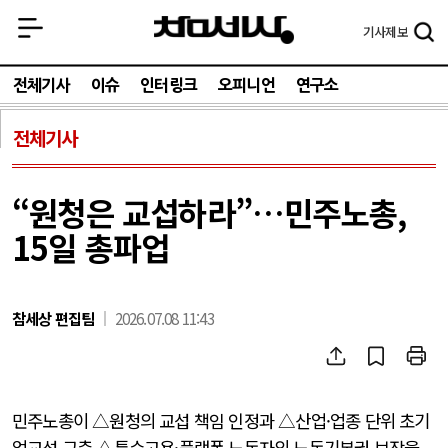
기사
제보
전체기사
이슈
인터링크
오피니언
연구소
전체기사
“원청은 교섭하라”…민주노총,
15일 총파업
참세상 편집팀
2026.07.08 11:43
민주노총이 △원청의 교섭 책임 인정과 △산업·업종 단위 초기
업교섭 구축 △특수고용·플랫폼 노동자의 노동기본권 보장을