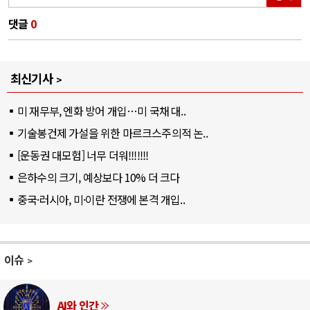
댓글
0
최신기사
미 재무부, 엔화 방어 개입…미 국채 대..
기술봉건제 가설을 위한 마르크스주의적 논..
[운동권 대모험] 너무 더워!!!!!!!
은하수의 크기, 예상보다 10% 더 크다
중국·러시아, 미·이란 전쟁에 본격 개입..
이슈
AI와 인간