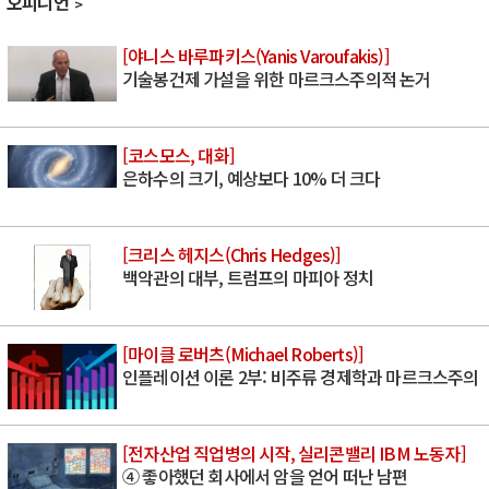
오피니언
[야니스 바루파키스(Yanis Varoufakis)]
기술봉건제 가설을 위한 마르크스주의적 논거
[코스모스, 대화]
은하수의 크기, 예상보다 10% 더 크다
[크리스 헤지스(Chris Hedges)]
백악관의 대부, 트럼프의 마피아 정치
[마이클 로버츠(Michael Roberts)]
인플레이션 이론 2부: 비주류 경제학과 마르크스주의
[전자산업 직업병의 시작, 실리콘밸리 IBM 노동자]
④ 좋아했던 회사에서 암을 얻어 떠난 남편