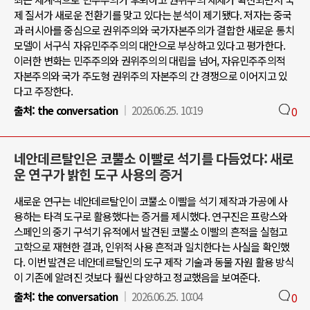
제 질서가 새로운 전환기를 맞고 있다는 분석이 제기됐다. 저자는 중국
과 러시아를 중심으로 권위주의와 국가자본주의가 결합한 새로운 통치
모델이 서구식 자유민주주의의 대안으로 부상하고 있다고 평가한다.
이러한 변화는 민주주의와 권위주의의 대립을 넘어, 자유민주주의적
자본주의와 국가 주도형 권위주의 자본주의 간 경쟁으로 이어지고 있
다고 주장한다.
출처:
the conversation
2026.06.25. 10:19
0
네안데르탈인은 코뿔소 이빨로 석기를 다듬었다: 새로
운 연구가 밝힌 도구 사용의 증거
새로운 연구는 네안데르탈인이 코뿔소 이빨을 석기 제작과 가공에 사
용하는 타격 도구로 활용했다는 증거를 제시했다. 연구진은 프랑스와
스페인의 중기 구석기 유적에서 발견된 코뿔소 이빨의 흔적을 실험고
고학으로 재현한 결과, 인위적 사용 흔적과 일치한다는 사실을 확인했
다. 이번 발견은 네안데르탈인의 도구 제작 기술과 동물 자원 활용 방식
이 기존에 알려진 것보다 훨씬 다양하고 정교했음을 보여준다.
출처:
the conversation
2026.06.25. 10:04
0