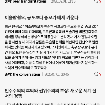
출처:
pear lsand irritations
2026.07.01. 21:18
0
이슬람혐오, 공포보다 증오가 배제 키운다
최근 연구들은 이슬람혐오가 단순한 공포보다 분노와 경멸, 증오 같은
감정에 의해 더욱 강화되며, 음모론과 결합해 무슬림을 비인간화하고
배제를 정당화하는 방향으로 작동한다고 분석했다. 가자 전쟁과 이란
을 둘러싼 정치·미디어 담론은 무슬림 전체를 위협적인 집단으로 일반
화하는 인식을 확산시키고 있으며, 스페인에서도 축구장 구호와 온라
인 혐오 표현 등 일상적 차별 사례가 이어지고 있다. 연구진은 이슬람혐
오를 줄이기 위해서는 법과 제도뿐 아니라 혐오를 떠받치는 감정과 서
사를 이해하고, 이를 디지털 환경에서 어떻게 재생산하는지 분석하는
노력이 필수적이라고 강조했다.
출처:
the conversation
2026.07.01. 20:46
0
민주주의의 후퇴와 권위주의의 부상: 새로운 세계 질
서의 경쟁
최근 세계적으로 민주주의가 후퇴하고 권위주의 체제가 확산되면서 국