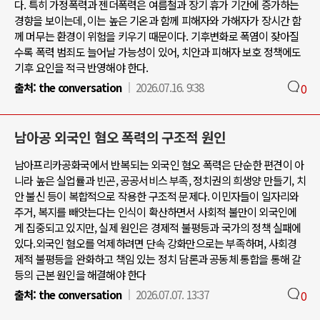
다. 특히 가정폭력과 젠더폭력은 여름철과 장기 휴가 기간에 증가하는
경향을 보이는데, 이는 높은 기온과 함께 피해자와 가해자가 장시간 함
께 머무는 환경이 위험을 키우기 때문이다. 기후변화로 폭염이 잦아질
수록 폭력 범죄도 늘어날 가능성이 있어, 치안과 피해자 보호 정책에도
기후 요인을 적극 반영해야 한다.
출처:
the conversation
2026.07.16. 9:38
0
남아공 외국인 혐오 폭력의 구조적 원인
남아프리카공화국에서 반복되는 외국인 혐오 폭력은 단순한 편견이 아
니라 높은 실업률과 빈곤, 공공서비스 부족, 정치권의 희생양 만들기, 치
안 불신 등이 복합적으로 작용한 구조적 문제다. 이민자들이 일자리와
주거, 복지를 빼앗는다는 인식이 확산하면서 사회적 불만이 외국인에
게 집중되고 있지만, 실제 원인은 경제적 불평등과 국가의 정책 실패에
있다.외국인 혐오를 억제하려면 단속 강화만으로는 부족하며, 사회경
제적 불평등을 완화하고 책임 있는 정치 담론과 공동체 통합을 통해 갈
등의 근본 원인을 해결해야 한다
출처:
the conversation
2026.07.07. 13:37
0