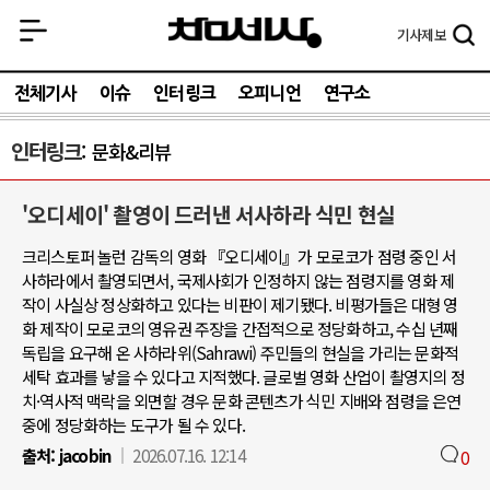
기사
제보
전체기사
이슈
인터링크
오피니언
연구소
인터링크
문화&리뷰
'오디세이' 촬영이 드러낸 서사하라 식민 현실
크리스토퍼 놀런 감독의 영화 『오디세이』가 모로코가 점령 중인 서
사하라에서 촬영되면서, 국제사회가 인정하지 않는 점령지를 영화 제
작이 사실상 정상화하고 있다는 비판이 제기됐다. 비평가들은 대형 영
화 제작이 모로코의 영유권 주장을 간접적으로 정당화하고, 수십 년째
독립을 요구해 온 사하라위(Sahrawi) 주민들의 현실을 가리는 문화적
세탁 효과를 낳을 수 있다고 지적했다. 글로벌 영화 산업이 촬영지의 정
치·역사적 맥락을 외면할 경우 문화 콘텐츠가 식민 지배와 점령을 은연
중에 정당화하는 도구가 될 수 있다.
출처:
jacobin
2026.07.16. 12:14
0