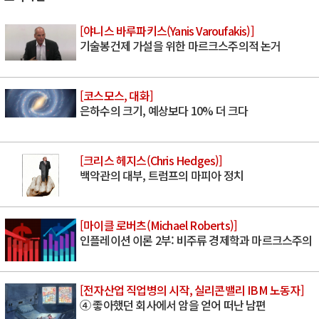
[야니스 바루파키스(Yanis Varoufakis)]
기술봉건제 가설을 위한 마르크스주의적 논거
[코스모스, 대화]
은하수의 크기, 예상보다 10% 더 크다
[크리스 헤지스(Chris Hedges)]
백악관의 대부, 트럼프의 마피아 정치
[마이클 로버츠(Michael Roberts)]
인플레이션 이론 2부: 비주류 경제학과 마르크스주의
[전자산업 직업병의 시작, 실리콘밸리 IBM 노동자]
④ 좋아했던 회사에서 암을 얻어 떠난 남편