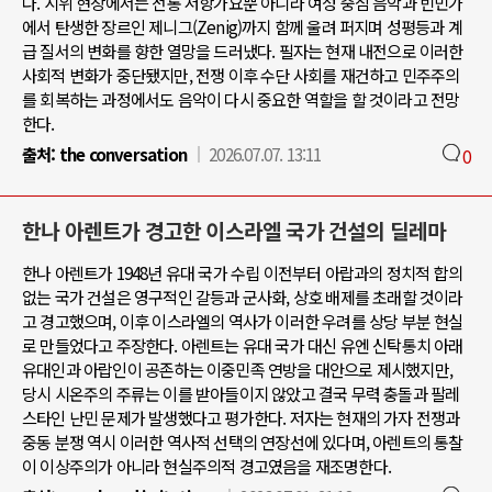
다. 시위 현장에서는 전통 저항가요뿐 아니라 여성 중심 음악과 빈민가
에서 탄생한 장르인 제니그(Zenig)까지 함께 울려 퍼지며 성평등과 계
급 질서의 변화를 향한 열망을 드러냈다. 필자는 현재 내전으로 이러한
사회적 변화가 중단됐지만, 전쟁 이후 수단 사회를 재건하고 민주주의
를 회복하는 과정에서도 음악이 다시 중요한 역할을 할 것이라고 전망
한다.
출처:
the conversation
2026.07.07. 13:11
0
한나 아렌트가 경고한 이스라엘 국가 건설의 딜레마
한나 아렌트가 1948년 유대 국가 수립 이전부터 아랍과의 정치적 합의
없는 국가 건설은 영구적인 갈등과 군사화, 상호 배제를 초래할 것이라
고 경고했으며, 이후 이스라엘의 역사가 이러한 우려를 상당 부분 현실
로 만들었다고 주장한다. 아렌트는 유대 국가 대신 유엔 신탁통치 아래
유대인과 아랍인이 공존하는 이중민족 연방을 대안으로 제시했지만,
당시 시온주의 주류는 이를 받아들이지 않았고 결국 무력 충돌과 팔레
스타인 난민 문제가 발생했다고 평가한다. 저자는 현재의 가자 전쟁과
중동 분쟁 역시 이러한 역사적 선택의 연장선에 있다며, 아렌트의 통찰
이 이상주의가 아니라 현실주의적 경고였음을 재조명한다.