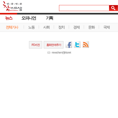
뉴스
오피니언
기획
전체기사
노동
사회
정치
경제
문화
국제
PC버전
홈화면에추가
newscham@jinbo.net