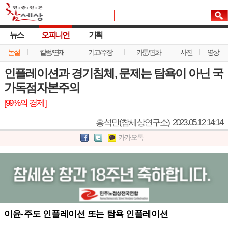
뉴스
오피니언
기획
논설
칼럼/연재
기고/주장
카툰/판화
사진
영상
인플레이션과 경기침체, 문제는 탐욕이 아닌 국
가독점자본주의
[99%의 경제]
홍석만(참세상연구소)
2023.05.12 14:14
카카오톡
이윤-주도 인플레이션 또는 탐욕 인플레이션