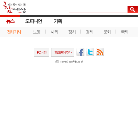
뉴스
오피니언
기획
전체기사
노동
사회
정치
경제
문화
국제
PC버전
홈화면에추가
newscham@jinbo.net