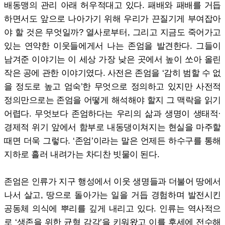
배동맹의 관리 아래 허우적대고 있다. 패배와 패배를 거듭
하면서도 앞으로 나아가기 위해 우리가 끈질기게 부여잡아
야 할 것은 무엇일까? 열사로부터, 그리고 지금도 죽어가고
있는 연약한 이웃들에게서 나는 존엄을 발견한다. 그들이
남겨준 이야기는 이 세상 가장 낮은 곳에서 높이 쏘아 올린
작은 공에 관한 이야기였다. 사전은 존엄을 ‘감히 범할 수 없
을 정도로 높고 엄숙’한 무엇으로 정의하고 있지만 사전적
정의만으로는 존엄을 어떻게 해석해야 할지 그 맥락을 읽기
어렵다. 무엇보다 존엄하다는 우리의 삶과 생명이 생태적·
경제적 위기 앞에서 함부로 내동댕이쳐지는 현실을 마주할
때면 더욱 그렇다. ‘존엄’이라는 말은 언제든 하수구를 통해
지하로 흘러 내려가는 차디찬 빗물이 된다.
존엄은 인류가 지구 행성에서 이웃 생명들과 더불어 땅에서
나서 살고, 땅으로 돌아가는 일을 거듭 경험하며 발전시킨
공동체 의식에 뿌리를 깊게 내리고 있다. 인류는 역사적으
로 ‘생존을 위한 균형 감각’을 키워왔고 이를 후세에 전수해