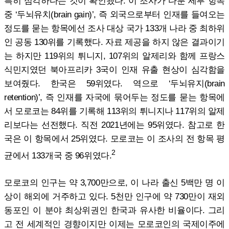
특히 심각하다는 것이 확인됐다. 이 조사가 다룬 세부 항목
중 ‘두뇌유치(brain gain)’, 즉 외국으로부터 인재를 들여오는
정도를 묻는 항목에선 조사 대상 국가 133개 나라 중 최하위
인 공동 130위를 기록했다. 자료 제공을 하지 않은 결과이기
는 하지만 119위의 튀니지, 107위의 알제리와 함께 프랑스
식민지였던 북아프리카 3국이 인재 유출 현상이 심각함을
보여줬다. 한국은 59위였다. 역으로 ‘두뇌유지(brain
retention)’, 즉 인재를 자국에 묶어두는 정도를 묻는 항목에
서 모로코는 84위를 기록해 113위의 튀니지나 117위의 알제
리보다는 선전했다. 직전 2021년에는 95위였다. 참고로 한
국은 이 항목에서 25위였다. 모로코는 이 조사의 전 항목 평
2
균에서 133개국 중 96위였다.
모로코의 인구는 약 3,700만으로, 이 나라 출신 5백만 명 이
상이 해외에 거주하고 있다. 5천만 인구에 약 730만이 재외
동포인 이 분야 최상위권인 한국과 유사한 비율이다. 그리
고 전 세계적인 경향이지만 이제는 모로코인의 국제이주에