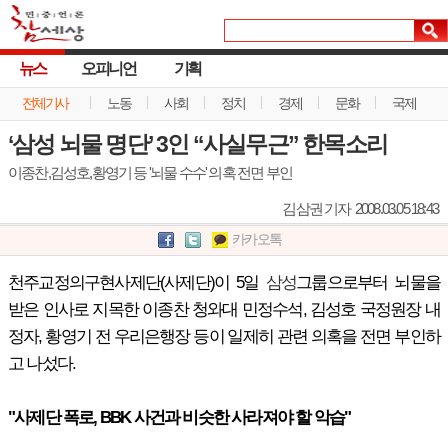
뉴스
오피니언
기획
전체기사
노동
사회
정치
경제
문화
국제
‘삼성 뇌물 명단’ 3인 “사실무근” 한목소리
이종찬,김성호,황영기 등 '뇌물 수수' 의혹 전면 부인
김삼권 기자
2008.03.05 18:43
카카오톡
천주교정의구현사제단(사제단)이 5일
삼성
그룹으로부터 뇌물을
받은 인사로 지목한 이종찬 청와대 민정수석, 김성호 국정원장 내
정자, 황영기 전 우리은행장 등이 일제히 관련 의혹을 전면 부인하
고 나섰다.
"사제단 폭로, BBK 사건과 비슷한 사라져야 할 악습"