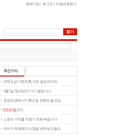
참새가입
|
로그인
|
비밀번호찾기
전력수급 기본계획, 어떤 발전인지와 ..
5월1일, '참세상'이 다시 열립니다
공공재생에너지 확대 및 전환의 필요성..
[안내]
월간지..
노동의 가치를 되찾기 위해 싸웁니다
우리가 투쟁해야 시장을 변하게 만들죠..