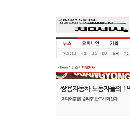
전체기사
노동
사회
정치
경제
문화
Home
뉴스
전체기사
기사
쌍용자동차 노동자들의 1박
[미디어충청] '승리주' 반드시 마신다