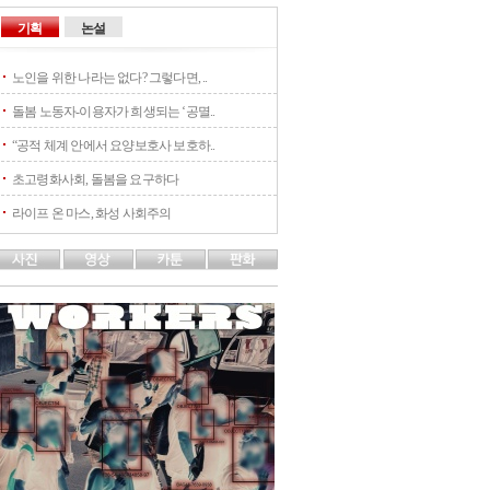
기획
논설
노인을 위한 나라는 없다? 그렇다면, ..
돌봄 노동자-이용자가 희생되는 ‘공멸..
“공적 체계 안에서 요양보호사 보호하..
초고령화사회, 돌봄을 요구하다
라이프 온 마스, 화성 사회주의