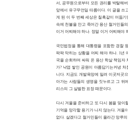
서, 공무원으로부터 모든 권리를 박탈해버
앞에서 유구무언일 따름이다. 이 글을 쓰고
게 된 이 두 번째 세상은 칠흑같이 어둡기
속에 천불을 안고 죽어간 용산 철거민들의 
이거 어찌해야 하나. 정말 이거 어찌해야 
국민법정을 통해 대통령을 포함한 경찰 등
팍팍 막히는 상황을 어찌 해야 하나. 1년
국을 순회하며 싸워 온 용산 학살 책임자 
가? 낙엽 쌓인 공원이 아름답기는커녕 처
니다. 지금도 개발욕망에 밀려 이곳저곳
아가는 사람들의 생명을 짓누르고 그 뒤에
리스의 그 살벌한 표정 때문이다.
다시 겨울을 준비하고 또 다시 봄을 맞이할
기억을 망각할 용기가 나지 않는다. 겨울이
없다. 살겠다고 철거민들이 올라간 망루의 