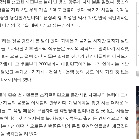
중형을 선고한 재판부는 불이 난 용산 망루에 다시 불을 질렀다. 용산의
결을 지켜보던 우리 가슴 속에도 천불이 났다. 국가가 사람을 죽여 놓
 이충연 용산철거민대책위원장의 형 이성연 씨가 “대한민국 국민이라는
이 나라의 국적을 태워버리고 싶은 심정이다.
’라는 것을 경험해 본 일이 있다. 기억은 가물가물 하지만 필자가 살던
 들고 나타난 이후 필자의 식구들은 도시의 외곽으로 밀려나기 시작했
시 화전으로 집을 빼앗긴 자들은 조세희 선생의 난장이들처럼 아파트가
했다. 그 후로부터 2006년까지 대한민국이라는 나라 안에서는 개발
았고 투기꾼 - 지자체 - 건설족 - 은행 등의 공모 아래 가진 것 없는
 나가기까지 했다.
문에 단순 철거민들을 조직폭력단으로 둔갑시킨 재판부의 능력에 그저
한 자들의 울분을 이해할리 만무하다. 개발이익을 횡령 하는 더러운 욕
들, 그 욕망 때문에 보금자리를 약탈당해 밀려나면 갈 곳 없는 사람들
해한다는 것은 애시당초 불가능했다. 특목고 출신 등 경제적으로 우월
보기는커녕 어떤 식으로든 한번쯤은 남의 돈을 우려먹었을법한 계급집단
을 생각했을 리 없다.