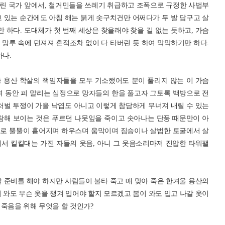
린 국가 앞에서, 철거민들을 쓰레기 취급하고 조폭으로 규정한 사법부
 있는 순간에도 아침 해는 붉게 솟구치건만 어쩌다가 두 발 담구고 살
만 하다. 도대체가 첫 번째 세상은 찾을래야 찾을 길 없는 듯하고, 가슴
망루 속에 던져져 흔적조차 없이 다 타버린 듯 하여 막막하기만 하다.
하나.
 용산 학살의 책임자들을 모두 기소했어도 분이 풀리지 않는 이 가슴
 여 동안 피 말리는 심정으로 망자들의 한을 풀고자 그토록 백방으로 전
처벌 투쟁이 가을 낙엽도 아니고 이렇게 참담하게 무너져 내릴 수 있는
참해 보이는 것은 푸르던 나뭇잎을 죽이고 솟아나는 단풍 때문만이 아
으로 뿔뿔이 흩어지며 하우스며 움막이며 짐승이나 살법한 토굴에서 살
서 킬킬대는 가진 자들의 웃음, 아니 그 웃음소리마저 진압한 타워팰
 준비를 해야 하지만 사람들이 불타 죽고 매 맞아 죽은 한겨울 용산의
 와도 무슨 옷을 챙겨 입어야 할지 모르겠고 봄이 와도 입고 나갈 옷이
죽음을 위해 무엇을 할 것인가?