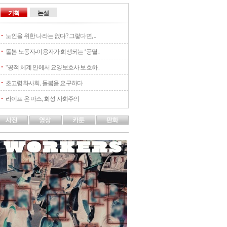
기획
논설
노인을 위한 나라는 없다? 그렇다면, ..
돌봄 노동자-이용자가 희생되는 ‘공멸..
“공적 체계 안에서 요양보호사 보호하..
초고령화사회, 돌봄을 요구하다
라이프 온 마스, 화성 사회주의