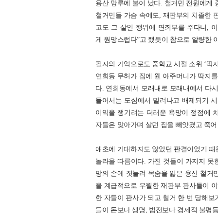
용산 망루에 불이 났다. 철거민 전원에게 
철거민들 가슴 속에도, 재판부의 치졸한 판
고도 그 살인 행위에 면죄부를 주다니,
게 원망스럽다”고 했듯이 참으로 알량한 
필자의 기억으로도 중학교 시절 소위 ‘딱지
연희동 무허가 집에 웬 아주머니가 딱지를
다. 연희동에서 모래내로 모래내에서 다
들어서는 도심에서 밀려나고 배제되기 시작
이익을 챙기려는 더러운 욕망이 정점에 치달
자들은 맞아가며 살던 집을 빼앗겼고 죽어
애초에 기대하지도 않았던 판결이었기 때
놀라울 따름이다. 가진 것들이 가지지 못
망의 손에 짓눌려 목숨을 잃은 용산 철거민
을 계급적으로 우월한 재판부 판사들이 이
한 자들이 판사가 되고 철거 한 번 당해
들이 돈보다 생명, 법전보다 경제적 불평등