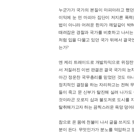
누군가가 국가의 본질이 마피아라고 했던
이익에 눈 먼 마피아 집단이 저지른 폭
법이 아니라 어려운 한자가 깨알같이 박혀
때려잡은 경찰과 국가를 비호하고 나서는 법
처럼 입을 다물고 있던 국가 뒤에서 결국
는가?
엔 케리 트레이드로 개발차익으로 위장전입
서 저질러진 이번 판결은 결국 국가의 눈치
아간 정운찬 국무총리를 믿었던 것도 아니
정치적인 결정을 하는 자리하고는 전혀 
들이 죽고 문 신부가 탈진해 실려 나가도
것이라곤 오로지 삽과 불도저로 도시를 지
탈취해가고자 하는 끔찍스러운 욕망 덩어
참으로 온 몸에 천불이 나서 글을 쓰지도 
분이 든다. 무엇인가가 분노를 억압하고 