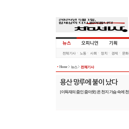
전체기사
노동
사회
정치
경제
문화
Home
뉴스
전체기사
용산 망루에 불이 났다
[이득재의 줌인 줌아웃] 온 천지 가슴 속에 