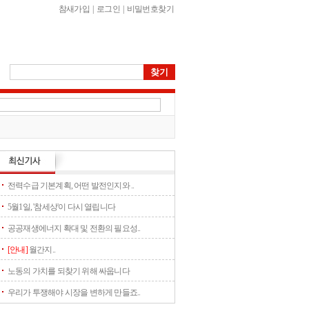
참새가입
|
로그인
|
비밀번호찾기
전력수급 기본계획, 어떤 발전인지와 ..
5월1일, '참세상'이 다시 열립니다
공공재생에너지 확대 및 전환의 필요성..
[안내]
월간지..
노동의 가치를 되찾기 위해 싸웁니다
우리가 투쟁해야 시장을 변하게 만들죠..