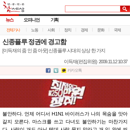
뉴스
오피니언
기획
전체기사
노동
사회
정치
경제
문화
국제
신종플루 정권에 경고함
[이득재의 줌 인 줌 아웃] 신종플루 시대의 상상 한 가지
이득재(편집위원)
2009.11.12 10:37
카카오톡
불안하다. 언제 어디서 H1N1 바이러스가 나의 목숨을 앗아
갈지 모른다. 마스크를 쓰고 다녀도 불안하기는 마찬가지
다. 사람이 개도 아닐 텐데 사람 물지 말라고 개 입 위에 씌