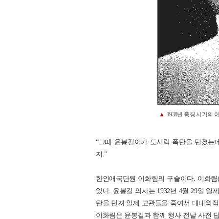
▲
1938년 충칭 시기의 
“그때 윤봉길이가 도시락 폭탄을 던졌는데,
지.”
한인애국단원 이화림의 구술이다. 이화림(1
었다. 윤봉길 의사는 1932년 4월 29일
탄을 던져 일제 고관들을 죽여서 대내외적
이화림은 윤봉길과 함께 행사 전날 사전 