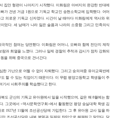
서 집안 형편이 나아지기 시작했다. 이화림은 아버지의 완강한 반대에
빠가 건넨 거금 1원으로 기독교 학교인 숭현소학교에 입학했다. 어머
고 의로운 기독교 신자였다. 시간이 날 때마다 이화림에게 역사와 위
이었다. 세 남매가 나라 잃은 슬픔과 나라의 소중함 그리고 민족의식
적극적인 참여는 당연했다. 이화림은 어머니, 오빠와 함께 전단지 제작
보람과 희열을 느꼈다. 그러나 일제 경찰의 추적과 감시가 점차 강화되
운동을 위해 중국으로 건너간다.
극심한 가난으로 어쩔 수 없이 자퇴했다. 그리고 숭의여중 유아교육반에
도 할 수 있는 직업이기 때문이다. 이 무렵 평양고등학교 학생들이 주
여기서 사회주의를 학습했다고 한다.
전라북도 군산의 기독교 유아원에서 일을 시작했으며, 같은 해 8월에는 함
다. 그곳에서 <역사문학연구회>에서 활동했던 평양 숭실대학 학생 김
 1927년 11월에 조선공산당에 가입한다. 그 후 유아원 교사 일을 하
지만 조선공산당은 내부 분열과 일제의 탄압으로 해체하고 말았다. 당