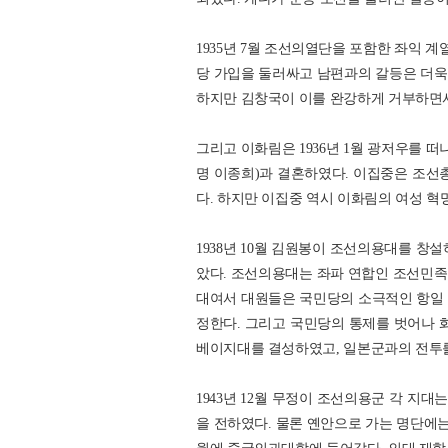
1935년 7월 조선의열단을 포함한 좌익 
당 가입을 둘러싸고 남편과의 갈등은 더욱
하지만 김창국이 이를 완강하게 거부하면서
그리고 이화림은 1936년 1월 광저우를 
명 이종희)과 결혼하였다. 이집중은 조
다. 하지만 이집중 역시 이화림의 여성 혁
1938년 10월 김원봉이 조선의용대를 창
았다. 조선의용대는 좌파 연합인 조선민족
대여서 대원들은 국민당의 소극적인 항일 투
정한다. 그리고 국민당의 통제를 벗어나 화
베이지대를 결성하였고, 일본군과의 전투
1943년 12월 무정이 조선의용군 각 지
을 전하였다. 물론 옌안으로 가는 명단에는