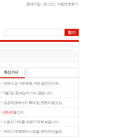
참새가입
|
로그인
|
비밀번호찾기
전력수급 기본계획, 어떤 발전인지와 ..
5월1일, '참세상'이 다시 열립니다
공공재생에너지 확대 및 전환의 필요성..
[안내]
월간지..
노동의 가치를 되찾기 위해 싸웁니다
우리가 투쟁해야 시장을 변하게 만들죠..