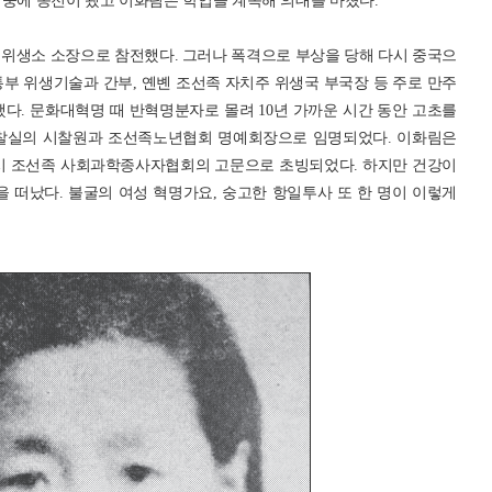
 중에 종전이 됐고 이화림은 학업을 계속해 의대를 마쳤다.
위생소 소장으로 참전했다. 그러나 폭격으로 부상을 당해 다시 중국으
부 위생기술과 간부, 옌볜 조선족 자치주 위생국 부국장 등 주로 만주
다. 문화대혁명 때 반혁명분자로 몰려 10년 가까운 시간 동안 고초를
 시찰실의 시찰원과 조선족노년협회 명예회장으로 임명되었다. 이화림은
 창춘시 조선족 사회과학종사자협회의 고문으로 초빙되었다. 하지만 건강이
상을 떠났다. 불굴의 여성 혁명가요, 숭고한 항일투사 또 한 명이 이렇게