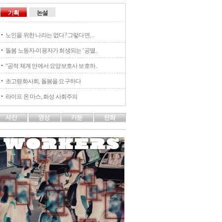
기획
논설
노인을 위한 나라는 없다? 그렇다면, ..
돌봄 노동자-이용자가 희생되는 ‘공멸..
“공적 체계 안에서 요양보호사 보호하..
초고령화사회, 돌봄을 요구하다
라이프 온 마스, 화성 사회주의