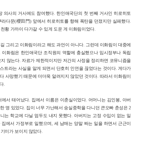
봉창 의사의 거사에도 참여했다. 한인애국단의 첫 번째 거사인 히로히토
쿠라다문(櫻田門) 앞에서 히로히토를 향해 폭탄을 던졌지만 실패했다.
천황 가까이 다가갈 수 있게 도운 게 이화림이었다.
길 그리고 이화림이라고 해도 과언이 아니다. 그런데 이화림이 대중에
이다. 이화림은 한인애국단 조직원의 역할에 충실했으나 임시정부나 독립
오지 않는다. 자료가 제한적이지만 저간의 사정을 정리하면 코뮤니즘을
스트라는 사실을 알게 되면서 단호히 인연을 끊었다는 것이다. 게다가
다 사망했기 때문에 더더욱 알려지지 않았던 것이다. 따라서 이화림이
다.
 근처에서 태어났다. 집에서 이름은 이춘실이었다. 어머니는 김인봉, 아버
 한 명 있었다. 집이 너무 가난해서 숭실중학을 다니던 큰오빠 춘성은 2
니는 학교에 다닐 엄두도 내지 못했다. 아버지는 고정 수입이 없는 일
 집에서 가정부로 일했으며, 세 남매는 양말 짜는 일을 하면서 근근이
 기미가 보이지 않았다.