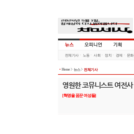
전체기사
노동
사회
정치
경제
문화
Home
뉴스
전체기사
영원한 코뮤니스트 여전사
[혁명을 꿈꾼 여성들]