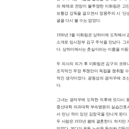
의 해체로 전망이 불투명한 이화림은 고민
보통강 강둑을 걸으면서 정몽주의 시 ‘단
굴을 다시 볼 수는 없었다.
1930년 3월 이화림은 상하이에 도착해
소개로 임시정부 김구 주석을 만났다. 
다. 상하이에서는 춘실이라는 이름을 이동
두 의사의 의거 후 이화림은 김구의 코뮤
조직적인 무장 투쟁만이 독립을 쟁취할 수
적인 생각이었다. 광동성의 광저우에 조
다.
그녀는 광저우에 도착한 직후에 또다시 동
중산대학 의과대학 부속병원의 실습간호사
서 만난 적이 있던 김창국을 만나게 된다
두 사람은 1933년 봄에 결혼한다. 하지
되었다. 게다가 운동 노선을 둘러싼 갈등이