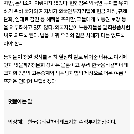
지만
,
논의조차 이뤄지지 않았다
.
현행법은 외국인 투자를 유치
하기 위해 국가와 지자체가 외국인투자기업에 현금 지원
,
규제
완화
,
임대료 감면 등 혜택을 주지만
,
그들에게 노동권 보장 등
을 의무화하고 있지 않다
.
외국자본이 노동자들을 일회용품처럼
써도 되도록 된다
.
법을 바꿔 우리와 같은 사례가 더는 없도록
해야 한다
.
동지들이 청원 성사를 위해 열심히 발로 뛰어준 이유도 여기에
있지 않을까
?
청문회 성사는 물론이고
,
우리 한국옵티칼하이테
크지회
7
명의 고용승계와 먹튀방지법의 제정으로 더운 여름의
뜨거운 연대에 보답하겠다
.
덧붙이는 말
박정혜는 한국옵티칼하이테크지회 수석부지회장이다.