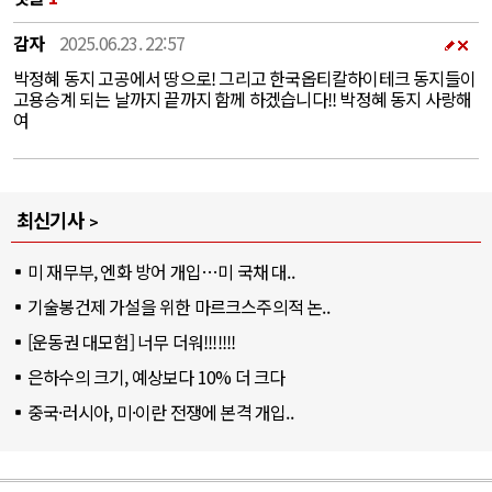
감자
2025.06.23. 22:57
박정혜 동지 고공에서 땅으로! 그리고 한국옵티칼하이테크 동지들이
고용승계 되는 날까지 끝까지 함께 하겠습니다!! 박정혜 동지 사랑해
여
최신기사
미 재무부, 엔화 방어 개입…미 국채 대..
기술봉건제 가설을 위한 마르크스주의적 논..
[운동권 대모험] 너무 더워!!!!!!!
은하수의 크기, 예상보다 10% 더 크다
중국·러시아, 미·이란 전쟁에 본격 개입..