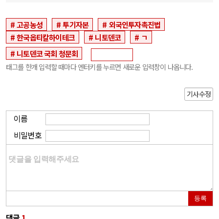
고공농성
투기자본
외국인투자촉진법
한국옵티칼하이테크
니토덴코
ㄱ
니토덴코 국회 청문회
태그를 한개 입력할 때마다 엔터키를 누르면 새로운 입력창이 나옵니다.
기사수정
이름
비밀번호
등록
댓글
1