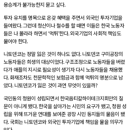
용승계가 불가능한지 묻고 싶다
.
투자 유치를 명목으로 온갖 혜택을 주면서 외국인 투자기업을
들여왔다
.
그런데 청산이나 철수를 할 때면 이들은 한국 노동자
들은 나 몰라라 하면서
‘
먹튀
’
한다
.
외국기업의 사회적 책임도
물어야 한다
.
니토덴코는 정말 잃은 것이 하나도 없다
.
니토덴코 구미공장의
노동자들은 희생의 대상이었다
.
구조조정으로 노동자들을 버렸
다가 애플의 지시로 필요성이 생기자 다시 노동자들을 채용했
다
.
화재조차도 천문학적인 보험금과 함께 먹튀의 명분으로 남
았다
.
니토덴코가 잃은 것이 과연 무엇이 있을까
?
국민동의 청원이 성립되면서 한국옵티칼하이테크지회만의 질
문이 아니게 됐다
.
한국을 살아가는 시민의 요구가 됐고
,
청원 성
립을 위해 뜨거운 연대를 보여준 광장 시민 동지들의 물음이 됐
다
.
국회는 니토덴코와 외국인 투자기업에 책임을 물을 의무가
있다
.