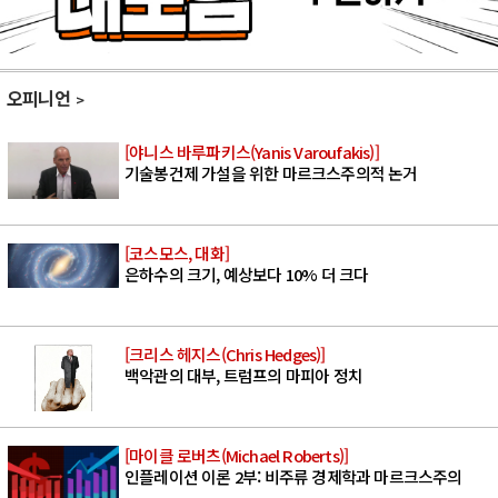
오피니언
[야니스 바루파키스(Yanis Varoufakis)]
기술봉건제 가설을 위한 마르크스주의적 논거
[코스모스, 대화]
은하수의 크기, 예상보다 10% 더 크다
[크리스 헤지스(Chris Hedges)]
백악관의 대부, 트럼프의 마피아 정치
[마이클 로버츠(Michael Roberts)]
인플레이션 이론 2부: 비주류 경제학과 마르크스주의