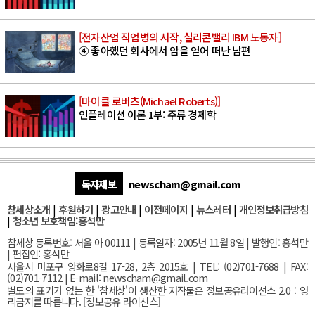
[전자산업 직업병의 시작, 실리콘밸리 IBM 노동자]
④ 좋아했던 회사에서 암을 얻어 떠난 남편
[마이클 로버츠(Michael Roberts)]
인플레이션 이론 1부: 주류 경제학
독자제보
newscham@gmail.com
참세상소개
|
후원하기
|
광고안내
|
이전페이지
|
뉴스레터
|
개인정보취급방침
|
청소년 보호책임:홍석만
참세상 등록번호: 서울 아 00111 | 등록일자: 2005년 11월 8일 | 발행인: 홍석만
| 편집인: 홍석만
서울
시 마포구 양화로8길 17-28, 2층 2015호
| TEL: (02)701-7688 | FAX:
(02)701-7112 |
E-mail:
newscham@gmail.com
별도의 표기가 없는 한 '참세상'이 생산한 저작물은 정보공유라이선스 2.0 : 영
리금지를 따릅니다. [
정보공유 라이선스
]