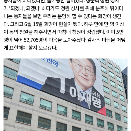
동지들이 아니었다면
,
불가능한 일이었다
.
청문회 청원 성사
가
‘
되겠나
,
되겠나
’
하다가도 청원 성사를 위해 분주히 뛰어다
니는 동지들을 보면 우리는 분명히 할 수 있다는 희망이 생긴
다
.
그리고
6
월
15
일 희망이 현실이 됐다
.
하루 만에 만 명 이상
이 동의 청원을 해주시면서 마침내 청원이 성립됐다
.
이미
5
만
명이 넘어
52,705
명이 마음을 모아주셨다
.
감사의 마음을 어떻
게 표현해야 할지 모르겠다
.