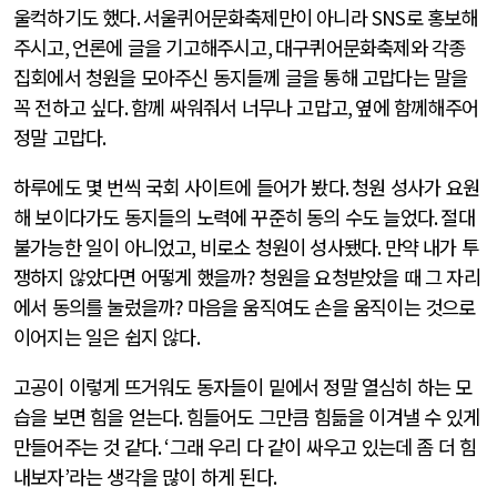
울컥하기도 했다
.
서울퀴어문화축제만이 아니라
SNS
로 홍보해
주시고
,
언론에 글을 기고해주시고
,
대구퀴어문화축제와 각종
집회에서 청원을 모아주신 동지들께 글을 통해 고맙다는 말을
꼭 전하고 싶다
.
함께 싸워줘서 너무나 고맙고
,
옆에 함께해주어
정말 고맙다
.
하루에도 몇 번씩 국회 사이트에 들어가 봤다
.
청원 성사가 요원
해 보이다가도 동지들의 노력에 꾸준히 동의 수도 늘었다
.
절대
불가능한 일이 아니었고
,
비로소 청원이 성사됐다
.
만약 내가 투
쟁하지 않았다면 어떻게 했을까
?
청원을 요청받았을 때 그 자리
에서 동의를 눌렀을까
?
마음을 움직여도 손을 움직이는 것으로
이어지는 일은 쉽지 않다
.
고공이 이렇게 뜨거워도 동자들이 밑에서 정말 열심히 하는 모
습을 보면 힘을 얻는다
.
힘들어도 그만큼 힘듦을 이겨낼 수 있게
만들어주는 것 같다
. ‘
그래 우리 다 같이 싸우고 있는데 좀 더 힘
내보자
’
라는 생각을 많이 하게 된다
.