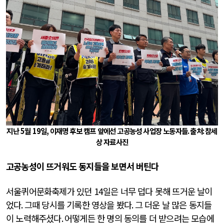
지난
5
월
19
일
,
이재명 후보 캠프 앞에선 고공농성 사업장 노동자들
.
출처
:
참세
상 자료사진
고공농성이 뜨거워도 동지들을 보면서 버틴다
서울퀴어문화축제가 있던
14
일은 너무 덥다 못해 뜨거운 날이
었다
.
그때 당시를 기록한 영상을 봤다
.
그 더운 날 많은 동지들
이 노력해주셨다
.
어떻게든 한 명의 동의를 더 받으려는 모습에