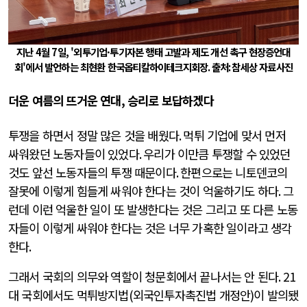
지난 4월 7일, '외투기업·투기자본 행태 고발과 제도 개선 촉구 현장증언대
회'에서 발언하는 최현환 한국옵티칼하이테크지회장
.
출처
:
참세상 자료사진
더운 여름의 뜨거운 연대, 승리로 보답하겠다
투쟁을 하면서 정말 많은 것을 배웠다
.
먹튀 기업에 맞서 먼저
싸워왔던 노동자들이 있었다
.
우리가 이만큼 투쟁할 수 있었던
것도 앞선 노동자들의 투쟁 때문이다
.
한편으로는 니토덴코의
잘못에 이렇게 힘들게 싸워야 한다는 것이 억울하기도 하다
.
그
런데 이런 억울한 일이 또 발생한다는 것은 그리고 또 다른 노동
자들이 이렇게 싸워야 한다는 것은 너무 가혹한 일이라고 생각
한다
.
그래서 국회의 의무와 역할이 청문회에서 끝나서는 안 된다
. 21
대 국회에서도 먹튀방지법
(
외국인투자촉진법 개정안
)
이 발의됐