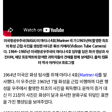
미국항공우주국(NASA)의 마리너 4호(Mariner 4)가 1965년에 촬영한 최초
의 화성 근접 사진을 생성한 비디콘 튜브 카메라(Vidicon Tube Camera)
다.
1964~1965
년 미국항공우주국의 마리너
4
호 임무를 담은 희귀 영상과 사
진이며
,
해당 프로젝트에 참여한 과학자들의 견해를 함께 보여준다
.
출처
:
컴퓨
터 역사 아카이브 프로그램
1964
년 미국은 화성 탐사를 위해 마리너
4
호
(
Mariner 4
)
를 발
사했다
.
이 우주선은
1965
년
7
월 화성을 근접 비행하며 다른 행
성을 우주에서 촬영한 최초의 사진을 획득했다
.
운하의 증거 대
신 이
21
장의 사진은 화성이 달과 유사한 분화구로 뒤덮인 표면
을 가진 행성임을 보여주었다
.