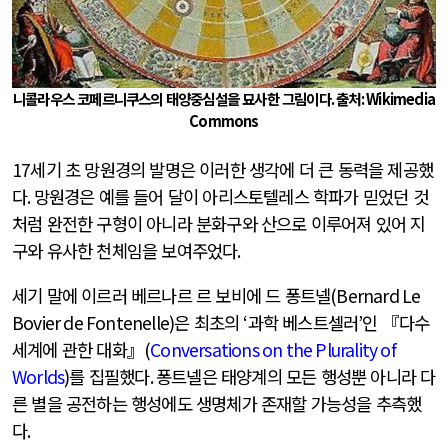
니콜라우스 코페르니쿠스의 태양중심설을 묘사한 그림이다
.
출처
: Wikimedia
Commons
17
세기 초 망원경의 발명은 이러한 생각에 더 큰 동력을 제공했
다
.
망원경은 예를 들어 달이 아리스토텔레스 학파가 믿었던 것
처럼 완전한 구형이 아니라 분화구와 산으로 이루어져 있어 지
구와 유사한 천체임을 보여주었다
.
세기 말에 이르러 베르나르 르 보비에 드 퐁트넬
(Bernard Le
Bovier de Fontenelle)
은 최초의
‘
과학 베스트셀러
’
인 『다수
세계에 관한 대화』
(
Conversations on the Plurality of
Worlds
)
를 집필했다
.
퐁트넬은 태양계의 모든 행성뿐 아니라 다
른 별을 공전하는 행성에도 생명체가 존재할 가능성을 추측했
다
.