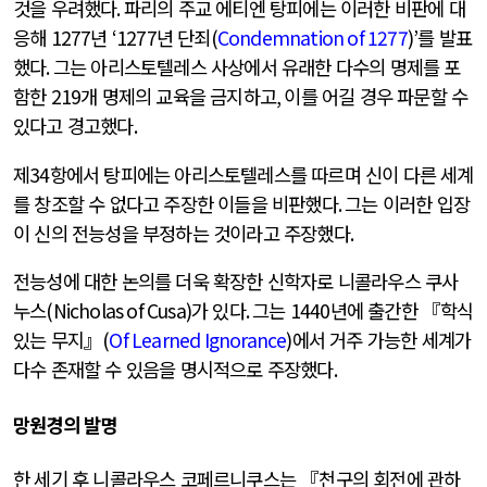
것을 우려했다
.
파리의 주교 에티엔 탕피에는 이러한 비판에 대
응해
1277
년
‘1277
년 단죄
(
Condemnation of 1277
)’
를 발표
했다
.
그는 아리스토텔레스 사상에서 유래한 다수의 명제를 포
함한
219
개 명제의 교육을 금지하고
,
이를 어길 경우 파문할 수
있다고 경고했다
.
제
34
항에서 탕피에는 아리스토텔레스를 따르며 신이 다른 세계
를 창조할 수 없다고 주장한 이들을 비판했다
.
그는 이러한 입장
이 신의 전능성을 부정하는 것이라고 주장했다
.
전능성에 대한 논의를 더욱 확장한 신학자로 니콜라우스 쿠사
누스
(Nicholas of Cusa)
가 있다
.
그는
1440
년에 출간한 『학식
있는 무지』
(
Of Learned Ignorance
)
에서 거주 가능한 세계가
다수 존재할 수 있음을 명시적으로 주장했다
.
망원경의 발명
한 세기 후 니콜라우스 코페르니쿠스는 『천구의 회전에 관하