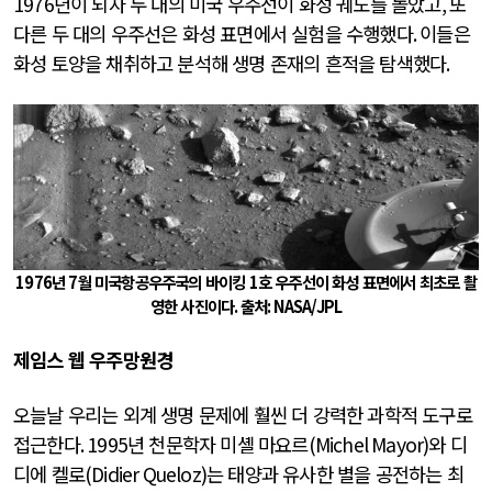
1976
년이 되자 두 대의 미국 우주선이 화성 궤도를 돌았고
,
또
다른 두 대의 우주선은 화성 표면에서 실험을 수행했다
.
이들은
화성 토양을 채취하고 분석해 생명 존재의 흔적을 탐색했다
.
1976
년
7
월 미국항공우주국의 바이킹
1
호 우주선이 화성 표면에서 최초로 촬
영한 사진이다
.
출처
: NASA/JPL
제임스 웹 우주망원경
오늘날 우리는 외계 생명 문제에 훨씬 더 강력한 과학적 도구로
접근한다
. 1995
년 천문학자 미셸 마요르
(Michel Mayor)
와 디
디에 켈로
(Didier Queloz)
는 태양과 유사한 별을 공전하는 최