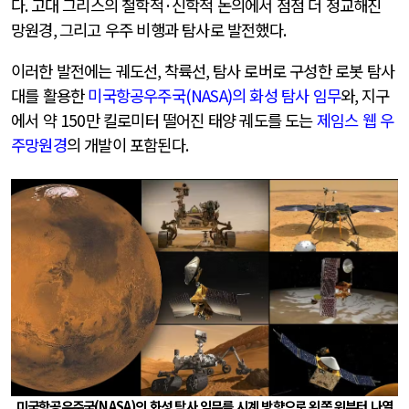
다
.
고대 그리스의 철학적
·
신학적 논의에서 점점 더 정교해진
망원경
,
그리고 우주 비행과 탐사로 발전했다
.
이러한 발전에는 궤도선
,
착륙선
,
탐사 로버로 구성한 로봇 탐사
대를 활용한
미국항공우주국
(NASA)
의 화성 탐사 임무
와
,
지구
에서 약
150
만 킬로미터 떨어진 태양 궤도를 도는
제임스 웹 우
주망원경
의 개발이 포함된다
.
미국항공우주국
(NASA)
의 화성 탐사 임무를 시계 방향으로 왼쪽 위부터 나열