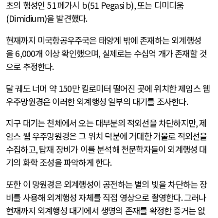
초의 행성인
51
페가시
b(51 Pegasi b),
또는 디미디움
(Dimidium)
을 발견했다
.
현재까지 미국항공우주국은 태양계 밖에 존재하는 외계행성
을
6,000
개 이상 확인했으며
,
실제로는 수십억 개가 존재할 것
으로 추정한다
.
달 궤도 너머 약
150
만 킬로미터 떨어진 곳에 위치한 제임스 웹
우주망원경은 이러한 외계행성 일부의 대기를 조사한다
.
지구 대기는 천체에서 오는 대부분의 적외선을 차단하지만
,
제
임스 웹 우주망원경은 그 위치 덕분에 거대한 거울로 적외선을
수집하고
,
탑재 장비가 이를 분석해 천문학자들이 외계행성 대
기의 화학 조성을 파악하게 한다
.
또한 이 망원경은 외계행성이 공전하는 별의 빛을 차단하는 장
비를 사용해 외계행성 자체를 직접 영상으로 촬영한다
.
그러나
현재까지 외계행성 대기에서 생명의 존재를 확정한 증거는 없