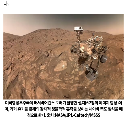
다
.
미국항공우주국의 퍼서비어런스 로버가 촬영한 셀피
(62
장의 이미지 합성
)
이
며
,
과거 유기물 존재의 잠재적 생물학적 흔적을 보이는 체야바 폭포 암석을 배
경으로 한다
.
출처
: NASA/JPL-Caltech/MSSS