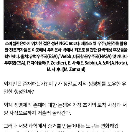
소마젤란은하에 위치한 젊은 성단
NGC 602
다
.
제임스 웹 우주망원경을 활용
한 천문학자들은 이곳에서 우리은하 밖에서 최초로 발견한 갈색왜성 후보들을
확인했다
.
출처
:
유럽우주국
(ESA) / Webb,
미국항공우주국
(NASA)
및 캐나다
우주청
(CSA), P.
자이들러
(P. Zeidler), E.
사비
(E. Sabbi), A.
노타
(A. Nota),
M.
자마니
(M. Zamani)
외계인은 존재하는가
?
지구가 정말로 지적 생명체를 보유한 유
일한 행성일까
?
외계 생명체의 존재에 대한 논쟁은 가장 초기의 토착 사상과 서
양 사상으로까지 거슬러 올라간다
.
그러나 서양 과학에서 증거를 만들어내는 도구는 변화해왔