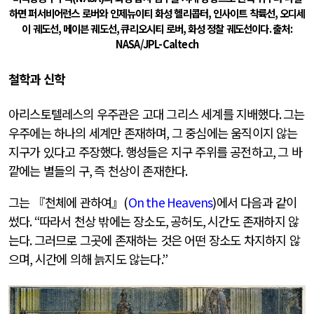
하면 퍼서비어런스 로버와 인제뉴이티 화성 헬리콥터
,
인사이트 착륙선
,
오디세
이 궤도선
,
메이븐 궤도선
,
큐리오시티 로버
,
화성 정찰 궤도선이다
.
출처
:
NASA/JPL-Caltech
철학과 신학
아리스토텔레스의 우주관은 고대 그리스 세계를 지배했다
.
그는
우주에는 하나의 세계만 존재하며
,
그 중심에는 움직이지 않는
지구가 있다고 주장했다
.
행성들은 지구 주위를 공전하고
,
그 바
깥에는 별들의 구
,
즉 천상이 존재한다
.
그는 『천체에 관하여』
(
On the Heavens
)
에서 다음과 같이
썼다
. “
따라서 천상 밖에는 장소도
,
공허도
,
시간도 존재하지 않
는다
.
그러므로 그곳에 존재하는 것은 어떤 장소도 차지하지 않
으며
,
시간에 의해 늙지도 않는다
.”