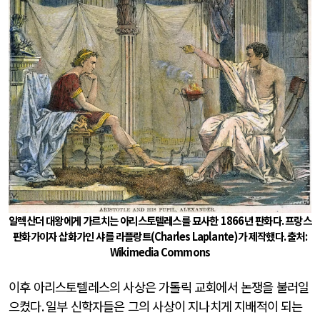
알렉산더 대왕에게 가르치는 아리스토텔레스를 묘사한
1866
년 판화다
.
프랑스
판화가이자 삽화가인 샤를 라플랑트
(Charles Laplante)
가 제작했다
.
출처
:
Wikimedia Commons
이후 아리스토텔레스의 사상은 가톨릭 교회에서 논쟁을 불러일
으켰다
.
일부 신학자들은 그의 사상이 지나치게 지배적이 되는