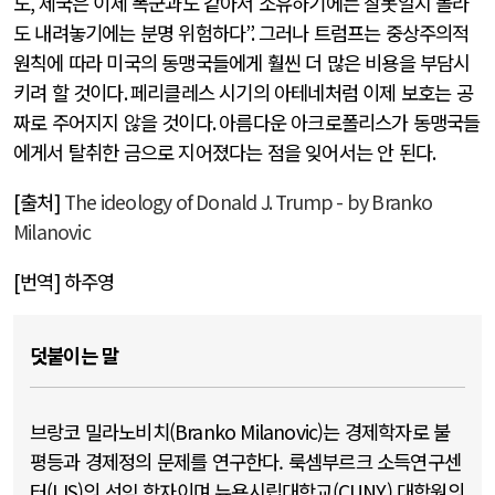
도
,
제국은 이제 폭군과도 같아서 소유하기에는 잘못일지 몰라
도 내려놓기에는 분명 위험하다
”.
그러나 트럼프는 중상주의적
원칙에 따라 미국의 동맹국들에게 훨씬 더 많은 비용을 부담시
키려 할 것이다
.
페리클레스 시기의 아테네처럼 이제 보호는 공
짜로 주어지지 않을 것이다
.
아름다운 아크로폴리스가 동맹국들
에게서 탈취한 금으로 지어졌다는 점을 잊어서는 안 된다
.
[출처]
The ideology of Donald J. Trump - by Branko
Milanovic
[번역] 하주영
덧붙이는 말
브랑코 밀라노비치(Branko Milanovic)는 경제학자로 불
평등과 경제정의 문제를 연구한다. 룩셈부르크 소득연구센
터(LIS)의 선임 학자이며 뉴욕시립대학교(CUNY) 대학원의