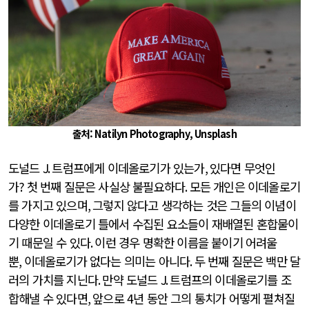
출처: Natilyn Photography, Unsplash
도널드
J.
트럼프에게 이데올로기가 있는가
,
있다면 무엇인
가
?
첫 번째 질문은 사실상 불필요하다
.
모든 개인은 이데올로기
를 가지고 있으며
,
그렇지 않다고 생각하는 것은 그들의 이념이
다양한 이데올로기 틀에서 수집된 요소들이 재배열된 혼합물이
기 때문일 수 있다
.
이런 경우 명확한 이름을 붙이기 어려울
뿐
,
이데올로기가 없다는 의미는 아니다
.
두 번째 질문은 백만 달
러의 가치를 지닌다
.
만약 도널드
J.
트럼프의 이데올로기를 조
합해낼 수 있다면
,
앞으로
4
년 동안 그의 통치가 어떻게 펼쳐질