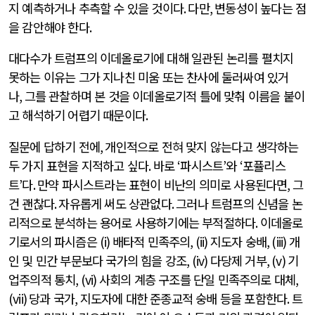
지 예측하거나 추측할 수 있을 것이다
.
다만
,
변동성이 높다는 점
을 감안해야 한다
.
대다수가 트럼프의 이데올로기에 대해 일관된 논리를 펼치지
못하는 이유는 그가 지나친 미움 또는 찬사에 둘러싸여 있거
나
,
그를 관찰하며 본 것을 이데올로기적 틀에 맞춰 이름을 붙이
고 해석하기 어렵기 때문이다
.
질문에 답하기 전에
,
개인적으로 전혀 맞지 않는다고 생각하는
두 가지 표현을 지적하고 싶다
.
바로
‘
파시스트
’
와
‘
포퓰리스
트
’
다
.
만약 파시스트라는 표현이 비난의 의미로 사용된다면
,
그
건 괜찮다
.
자유롭게 써도 상관없다
.
그러나 트럼프의 신념을 논
리적으로 분석하는 용어로 사용하기에는 부적절하다
.
이데올로
기로서의 파시즘은
(i)
배타적 민족주의
, (ii)
지도자 숭배
, (iii)
개
인 및 민간 부문보다 국가의 힘을 강조
, (iv)
다당제 거부
, (v)
기
업주의적 통치
, (vi)
사회의 계층 구조를 단일 민족주의로 대체
,
(vii)
당과 국가
,
지도자에 대한 준종교적 숭배 등을 포함한다
.
트