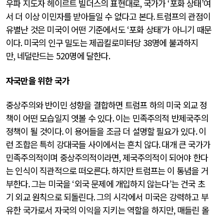
우파 지도자 헤이르트 빌더스의 표현대로
,
국가가
‘
포화 상태
’
여
서 더 이상 이민자를 받아들일 수 없다고 본다
.
트럼프의 관점이
유별난 것은 미국이 어떤 기준에서도
‘
포화 상태
’
가 아니기 때문
이다
.
미국의 인구 밀도는 제곱킬로미터당
38
명에 불과하지
만
,
네덜란드는
520
명에 달한다
.
자국만을 위한 국가
중상주의와 반이민 성향을 결합하면 트럼프 하의 미국 외교 정
책이 어떤 모습일지 엿볼 수 있다
.
이는 민족주의적 반제국주의
정책이 될 것이다
.
이 용어들을 조금 더 설명할 필요가 있다
.
이
런 조합은 특히 강대국들 사이에서는 흔치 않다
.
대개 큰 국가가
민족주의적이며 중상주의적이라면
,
제국주의적이 되어야 한다
는 인식이 직관적으로 떠오른다
.
하지만 트럼프는 이 통념을 거
부한다
.
그는 미국을
‘
외국 문제에 개입하지 않는다
’
는 건국 초
기 외교 원칙으로 되돌린다
.
그의 시각에서 미국은 강력하고 부
유한 국가로서 자국의 이익을 지키는 역할을 하지만
,
매들린 올