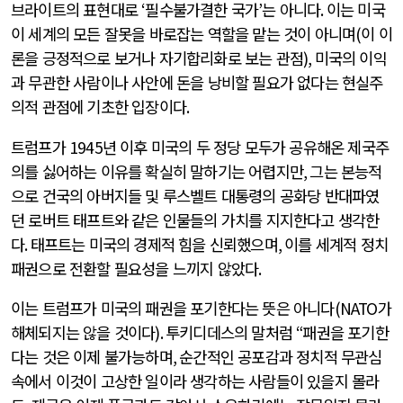
브라이트의 표현대로
‘
필수불가결한 국가
’
는 아니다
.
이는 미국
이 세계의 모든 잘못을 바로잡는 역할을 맡는 것이 아니며
(
이 이
론을 긍정적으로 보거나 자기합리화로 보는 관점
),
미국의 이익
과 무관한 사람이나 사안에 돈을 낭비할 필요가 없다는 현실주
의적 관점에 기초한 입장이다
.
트럼프가
1945
년 이후 미국의 두 정당 모두가 공유해온 제국주
의를 싫어하는 이유를 확실히 말하기는 어렵지만
,
그는 본능적
으로 건국의 아버지들 및 루스벨트 대통령의 공화당 반대파였
던 로버트 태프트와 같은 인물들의 가치를 지지한다고 생각한
다
.
태프트는 미국의 경제적 힘을 신뢰했으며
,
이를 세계적 정치
패권으로 전환할 필요성을 느끼지 않았다
.
이는 트럼프가 미국의 패권을 포기한다는 뜻은 아니다
(NATO
가
해체되지는 않을 것이다
).
투키디데스의 말처럼
“
패권을 포기한
다는 것은 이제 불가능하며
,
순간적인 공포감과 정치적 무관심
속에서 이것이 고상한 일이라 생각하는 사람들이 있을지 몰라