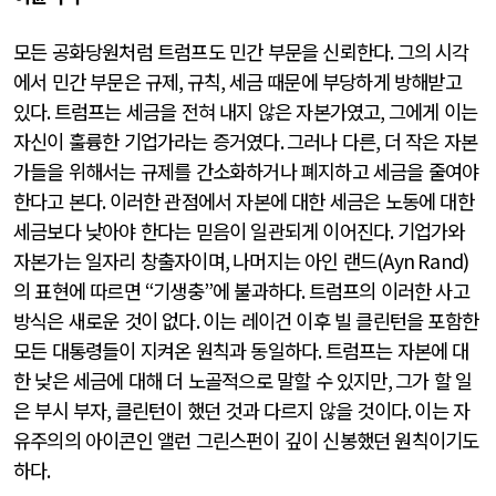
모든 공화당원처럼 트럼프도 민간 부문을 신뢰한다
.
그의 시각
에서 민간 부문은 규제
,
규칙
,
세금 때문에 부당하게 방해받고
있다
.
트럼프는 세금을 전혀 내지 않은 자본가였고
,
그에게 이는
자신이 훌륭한 기업가라는 증거였다
.
그러나 다른
,
더 작은 자본
가들을 위해서는 규제를 간소화하거나 폐지하고 세금을 줄여야
한다고 본다
.
이러한 관점에서 자본에 대한 세금은 노동에 대한
세금보다 낮아야 한다는 믿음이 일관되게 이어진다
.
기업가와
자본가는 일자리 창출자이며
,
나머지는 아인 랜드
(Ayn Rand)
의 표현에 따르면
“
기생충
”
에 불과하다
.
트럼프의 이러한 사고
방식은 새로운 것이 없다
.
이는 레이건 이후 빌 클린턴을 포함한
모든 대통령들이 지켜온 원칙과 동일하다
.
트럼프는 자본에 대
한 낮은 세금에 대해 더 노골적으로 말할 수 있지만
,
그가 할 일
은 부시 부자
,
클린턴이 했던 것과 다르지 않을 것이다
.
이는 자
유주의의 아이콘인 앨런 그린스펀이 깊이 신봉했던 원칙이기도
하다
.