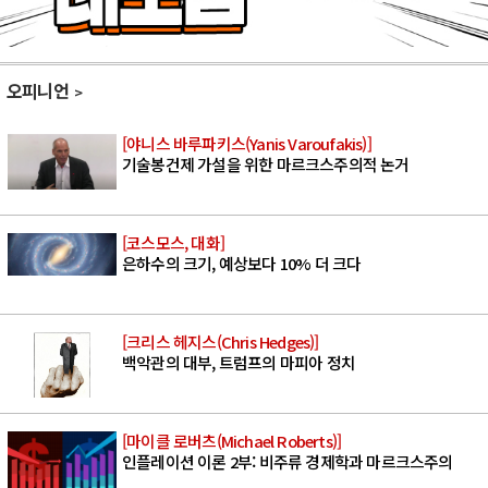
오피니언
[야니스 바루파키스(Yanis Varoufakis)]
기술봉건제 가설을 위한 마르크스주의적 논거
[코스모스, 대화]
은하수의 크기, 예상보다 10% 더 크다
[크리스 헤지스(Chris Hedges)]
백악관의 대부, 트럼프의 마피아 정치
[마이클 로버츠(Michael Roberts)]
인플레이션 이론 2부: 비주류 경제학과 마르크스주의