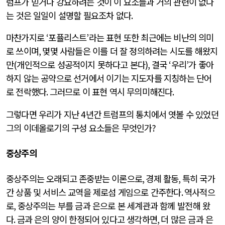
럼프가 믿거나 강요하려는 것이 이 요소들과 거의 관련이 없다
는 것은 일일이 설명할 필요조차 없다
.
마찬가지로
‘
포퓰리스트
’
라는 표현 또한 최근에는 비난의 의미
로 쓰이며
,
몇몇 사람들은 이를 더 잘 정의하려는 시도를 해왔지
만
(
개인적으로 성공적이지 못하다고 본다
),
결국
‘
우리
’
가 좋아
하지 않는 공약으로 선거에서 이기는 지도자를 지칭하는 단어
로 전락했다
.
그러므로 이 표현 역시 무의미해진다
.
그렇다면 우리가 지난
4
년간 트럼프의 통치에서 엿볼 수 있었던
그의 이데올로기의 구성 요소들은 무엇인가
?
중상주의
중상주의는 오래되고 존중받는 이론으로
,
경제 활동
,
특히 국가
간 상품 및 서비스 교역을 제로섬 게임으로 간주한다
.
역사적으
로
,
중상주의는 부를 금과 은으로 본 세계관과 함께 발전해 왔
다
.
금과 은의 양이 한정되어 있다고 생각하면
,
더 많은 금과 은