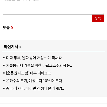
등록
댓글
0
최신기사
미 재무부, 엔화 방어 개입…미 국채 대..
기술봉건제 가설을 위한 마르크스주의적 논..
[운동권 대모험] 너무 더워!!!!!!!
은하수의 크기, 예상보다 10% 더 크다
중국·러시아, 미·이란 전쟁에 본격 개입..