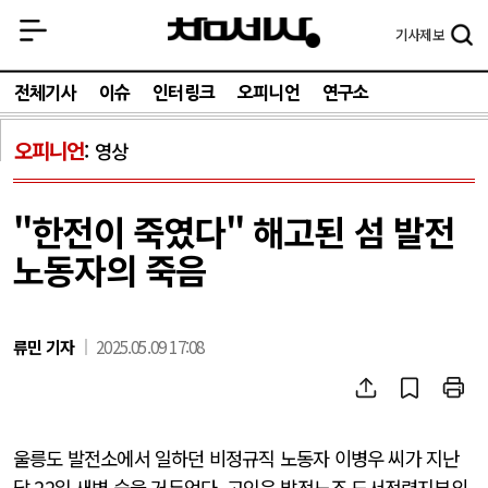
기사
제보
전체기사
이슈
인터링크
오피니언
연구소
오피니언
영상
"한전이 죽였다" 해고된 섬 발전
노동자의 죽음
류민 기자
2025.05.09 17:08
울릉도 발전소에서 일하던 비정규직 노동자 이병우 씨가 지난
달 22일 새벽 숨을 거두었다. 고인은 발전노조 도서전력지부의