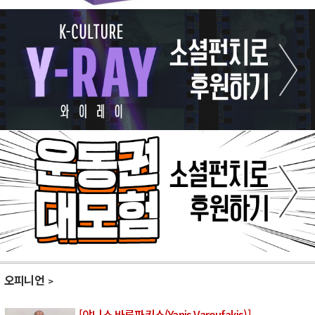
오피니언
[야니스 바루파키스(Yanis Varoufakis)]