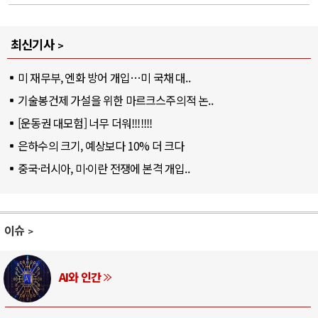
최신기사
미 재무부, 엔화 방어 개입…미 국채 대..
기술봉건제 가설을 위한 마르크스주의적 논..
[운동권 대모험] 너무 더워!!!!!!!
은하수의 크기, 예상보다 10% 더 크다
중국·러시아, 미·이란 전쟁에 본격 개입..
이슈
AI와 인간