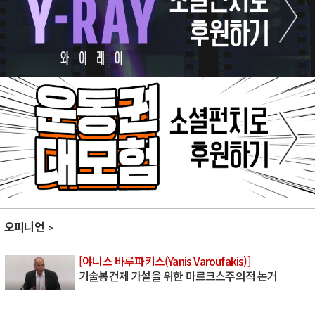
오피니언
[야니스 바루파키스(Yanis Varoufakis)]
기술봉건제 가설을 위한 마르크스주의적 논거