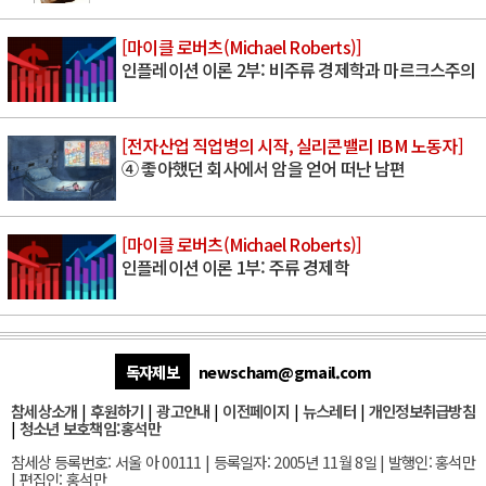
[마이클 로버츠(Michael Roberts)]
인플레이션 이론 2부: 비주류 경제학과 마르크스주의
[전자산업 직업병의 시작, 실리콘밸리 IBM 노동자]
④ 좋아했던 회사에서 암을 얻어 떠난 남편
[마이클 로버츠(Michael Roberts)]
인플레이션 이론 1부: 주류 경제학
독자제보
newscham@gmail.com
참세상소개
|
후원하기
|
광고안내
|
이전페이지
|
뉴스레터
|
개인정보취급방침
|
청소년 보호책임:홍석만
참세상 등록번호: 서울 아 00111 | 등록일자: 2005년 11월 8일 | 발행인: 홍석만
| 편집인: 홍석만