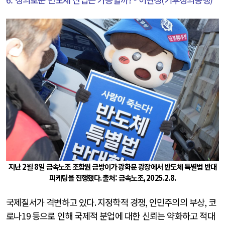
지난
2
월
8
일 금속노조 조합원 금방이가 광화문 광장에서 반도체 특별법 반대
피케팅을 진행했다
.
출처: 금속노조
, 2025.2.8.
국제질서가 격변하고 있다
.
지정학적 경쟁
,
인민주의의 부상
,
코
로나
19
등으로 인해 국제적 분업에 대한 신뢰는 약화하고 적대