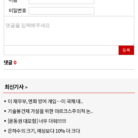
비밀번호
등록
댓글
0
최신기사
미 재무부, 엔화 방어 개입…미 국채 대..
기술봉건제 가설을 위한 마르크스주의적 논..
[운동권 대모험] 너무 더워!!!!!!!
은하수의 크기, 예상보다 10% 더 크다