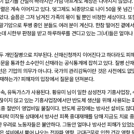
이 없기를 간절히 바라지만 가슴 아프게도 세상은 나아지지 않았다.
렬은 계속 이어지고 있다. 엊그제도 뇌종양으로 나이 50을 못 넘긴 
다. 슬픔은 그저 남겨진 가족의 몫이 될 뿐인 비정한 세상이다. 또
말기암으로 투병 중인 분들도 여러 분이 계신다. 한참 떨어진 곁에서
는데 시한부 판정을 받고 하루하루를 견디고 있는 그(녀)들은 얼마나
모두 개인질병으로 치부된다. 산재신청까지 이어진다고 하더라도 피
관문을 통과한 소수만이 산재라는 공식통계에 잡히고 있다. 질병 산
은 기업의 의무가 아니다. 국가의 관리감독이란 것은 사전에도 없
 존재하는가? 피해자의 입장에서 질문을 던져본다.
속, 유독가스가 사용된다. 황유미 님이 일한 삼성전자 기흥사업장,
끊이지 않고 있는 기흥사업장에서만 반도체 생산을 위해 사용되는 
. 그중 절반이 영업비밀 물질이다. 반도체 공장에는 방사선 설비도 많다
인터락 미작동 상태에서 방사선 피폭 중대재해를 당해 지금도 치료 
대한 우려로 노동자들은 불안하다. 그동안 얼마나 방사선 피해가 있었
많은 설비에서 뿜어 나오는 전자파 영향, 교대근무로 인한 건강 영향 