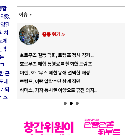
종합
이슈
시작했
상정된
의 차
중동 위기
반도체
전력
호르무즈 갈등 격화, 트럼프 정치·경제 ..
중국
제는
호르무즈 해협 통행료를 철회한 트럼프
AI
두고
이란, 호르무즈 해협 봉쇄 선택한 배경
AI
한 근
트럼프, 이란 압박수단 한계 직면
AI
반도체
평가되
하마스, 가자 통치권 이양으로 휴전 의지..
AI
선 후