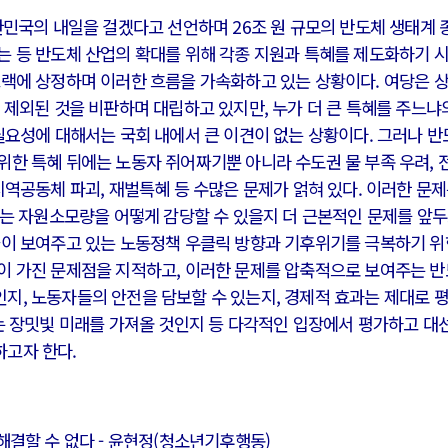
한민국의 내일을 걸겠다고 선언하며 26조 원 규모의 반도체 생태계 
는 등 반도체 산업의 확대를 위해 각종 지원과 특혜를 제도화하기 
트랙에 상정하며 이러한 흐름을 가속화하고 있는 상황이다. 여당은 
 제외된 것을 비판하며 대립하고 있지만, 누가 더 큰 특혜를 주느냐
러시아-우크라이나 전쟁
필요성에 대해서는 국회 내에서 큰 이견이 없는 상황이다. 그러나 
위한 특혜 뒤에는 노동자 쥐어짜기뿐 아니라 수도권 물 부족 우려, 
시..
전쟁의 추상화: 우크라이나, 대리전의 역..
지역공동체 파괴, 재벌특혜 등 수많은 문제가 얽혀 있다. 이러한 문
영 ..
EU·우크라이나 드론 협력 직후, 러시아..
하는 자원소모량을 어떻게 감당할 수 있을지 더 근본적인 문제를 앞
 글로..
나토, 우크라 군사지원 2027년까지 공..
들이 보여주고 있는 노동정책 우클릭 방향과 기후위기를 극복하기 위
확산..
우크라이나, 덴마크, 에스토니아, 네덜란..
이 가진 문제점을 지적하고, 이러한 문제를 압축적으로 보여주는 
지, 노동자들의 안전을 담보할 수 있는지, 경제적 효과는 제대로 
하고 ..
러·우크라, 대규모 공습 주고받아…민간 ..
는 장밋빛 미래를 가져올 것인지 등 다각적인 입장에서 평가하고 대
고자 한다.
해결할 수 없다 - 윤현정(청소년기후행동)