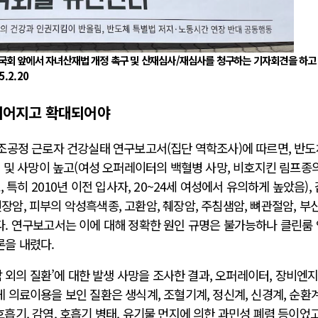
국회 앞에서 자녀산재법 개정 촉구 및 산재심사/재심사를 청구하는 기자회견을 하고 
.2.20
 이어지고 확대되어야
조공정 근로자 건강실태 연구보고서(집단 역학조사)에 따르면, 반도
 및 사망이 높고(여성 오퍼레이터의 백혈병 사망, 비호지킨 림프종
특히 2010년 이전 입사자, 20~24세 여성에서 유의하게 높았음),
신장암, 피부의 악성흑색종, 고환암, 췌장암, 주침샘암, 뼈관절암, 부
. 연구보고서는 이에 대해 정확한 원인 규명은 불가능하나 클린룸
을 내렸다.
암 외의 질환’에 대한 발생 사망을 조사한 결과, 오퍼레이터, 장비엔
의료이용을 보인 질환은 생식계, 조혈기계, 정신계, 신경계, 순환계
 호흡기, 감염, 호흡기 병태, 유기물 먼지에 의한 과민성 폐렴 등이었고