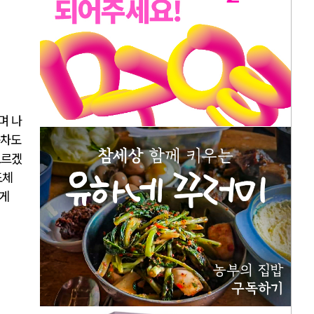
며 나
동차도
모르겠
도체
쉽게