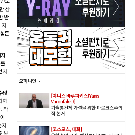
 반도
한 삼
한 반
 지
 힘든
해자
재를
었지
오피니언
 수많
[야니스 바루파키스(Yanis
화학
Varoufakis)]
기술봉건제 가설을 위한 마르크스주의
. 작
적 논거
중이
는지
[코스모스, 대화]
등 복