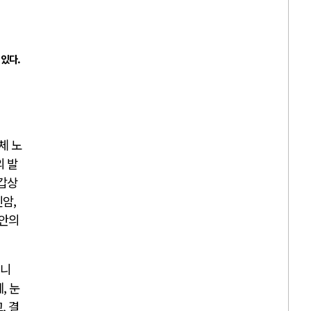
있다.
체 노
의 발
 갑상
신암,
 안의
지니
, 눈
, 결