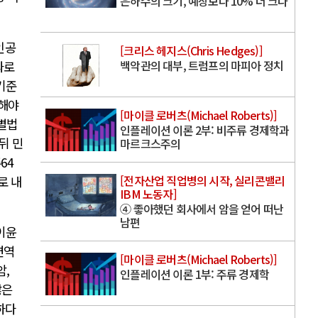
은하수의 크기, 예상보다 10% 더 크다
인공
[크리스 헤지스(Chris Hedges)]
백악관의 대부, 트럼프의 마피아 정치
과로
기준
방해야
[마이클 로버츠(Michael Roberts)]
특별법
인플레이션 이론 2부: 비주류 경제학과
뒤 민
마르크스주의
64
[전자산업 직업병의 시작, 실리콘밸리
로 내
IBM 노동자]
④ 좋아했던 회사에서 암을 얻어 떠난
남편
이윤
면역
[마이클 로버츠(Michael Roberts)]
암,
인플레이션 이론 1부: 주류 경제학
많은
하다