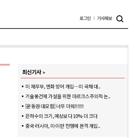
로그인
기사
제보
최신기사
미 재무부, 엔화 방어 개입…미 국채 대..
기술봉건제 가설을 위한 마르크스주의적 논..
[운동권 대모험] 너무 더워!!!!!!!
은하수의 크기, 예상보다 10% 더 크다
중국·러시아, 미·이란 전쟁에 본격 개입..