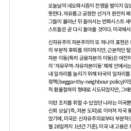
오늘날의 네오파시즘이 전쟁을 벌이지 않
뜻한다
.
자유롭고 공정한 선거가 완전히 폐
그들이 물러난 뒤 들어서는 반파시스트 
스트들은 곧 다시 돌아올 것이다
.
미국에서
신자유주의 자본주의의 또 하나의 표현은 
의 부분적 후퇴를 의미하지만
,
근본적인 탈
자본 이동
(
특히 금융자본의 이동
)
은 여전
의
‘
자유무역
-
자유자본이동
’
체제 안에서는
내 일자리를 늘리기 위해 타국의 일자리를
정책
(beggar-thy-neighbour policy)
이
적 환율절하의 형태로 시도되었지만
,
그때
이런 조치를 취할 수 있었던 나라는 미국
신뢰 상실
’(
즉
,
자본 도피
)
로 이어져 자국 
었기에
,
미국은 신자유주의로부터 부분적으
월
28
일까지
1
년간 기준
).
미국 내 고용은