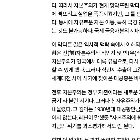
다
.
따라서 자본주의가 현재 맞닥뜨린 막다
에 빠뜨리고 실업을 폭증시켰지만
,
그 틀 
다
.
동시에 자유로운 자본 이동
,
특히 국경
는 것도 불가능하다
.
국제 금융자본의 지배
이 막다른 길은 역사적 맥락 속에서 이해
황은 전
(
前
)
자본주의적 식민지 및 반
(
半
)
자본주의가 영국에서 대륙 유럽으로
,
다시
할 수 있게 했다
.
그러나 식민지 수출이 고
세계대전 사이 시기에 찾아온 대공황은 바
전후 자본주의는 정부 지출이라는 새로운 
금기
’
라 불린 시기다
.
그러나 신자유주의가 
내몰렸다
.
그 깊이는
1930
년대 대공황만큼
이지 않는다
.
레닌이 말했듯
“
자본주의에 
지금의 위기를 과소평가해서도 안 된다
.
현재 이 위기의 두 가지 뚜렷한 표현이 있