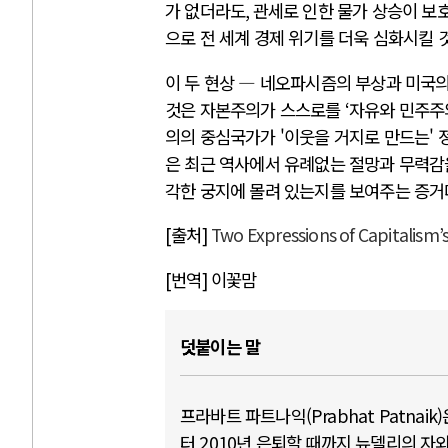
가 없더라도
,
관세로 인한 물가 상승이 보
으로 전 세계 경제 위기를 더욱 심화시킬 
이 두 현상 ― 네오파시즘의 부상과 미국의
것은 자본주의가 스스로를
‘
자유와 민주주
의의 중심국가가 '이웃을 거지로 만드는' 
은 최근 역사에서 유례없는 절망과 무력감
각한 궁지에 몰려 있는지를 보여주는 증거
[
출처
]
Two Expressions of Capitalism’
[
번역
]
이꽃맘
덧붙이는 말
프라바트 파트나익(Prabhat Patna
터 2010년 은퇴할 때까지 뉴델리의 