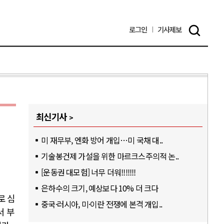
로그인
기사
제보
최신기사
미 재무부, 엔화 방어 개입…미 국채 대..
기술봉건제 가설을 위한 마르크스주의적 논..
[운동권 대모험] 너무 더워!!!!!!!
은하수의 크기, 예상보다 10% 더 크다
로 심
중국·러시아, 미·이란 전쟁에 본격 개입..
서 부