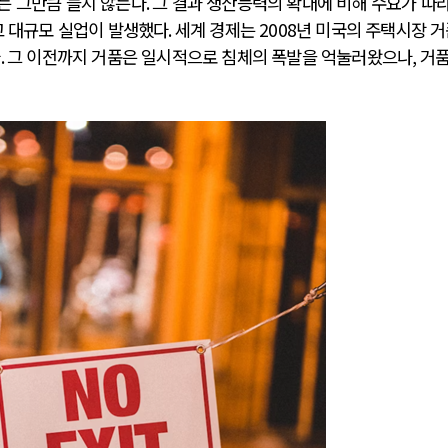
는 그만큼 늘지 않는다
.
그 결과 생산능력의 확대에 비해 수요가 따
 대규모 실업이 발생했다
.
세계 경제는
2008
년 미국의 주택시장 
다
.
그 이전까지 거품은 일시적으로 침체의 폭발을 억눌러왔으나
,
거
전쟁
중동 위기
전의 역..
호르무즈 갈등 격화, 트럼프 정치·경제 ..
러시아..
호르무즈 해협 통행료를 철회한 트럼프
 공..
이란, 호르무즈 해협 봉쇄 선택한 배경
 네덜란..
트럼프, 이란 압박수단 한계 직면
…민간 ..
하마스, 가자 통치권 이양으로 휴전 의지..