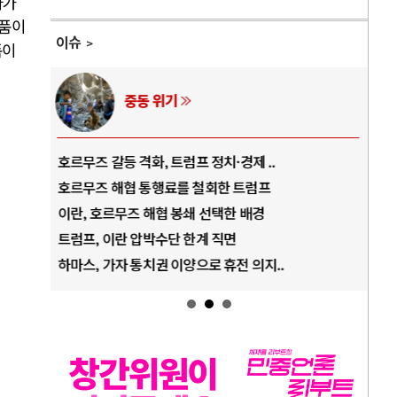
라가
거품이
이슈
품이
AI와 인간
중국 AI, 저가 공세로 글로벌 토큰 시..
전쟁
AI 국부펀드 구상 놓고 미국 진보진영 ..
EU
AI 데이터센터 반대 투쟁은 새로운 글로..
나토
AI의 숨은 환경 비용: 데이터센터 확산..
우크
AI는 어떻게 미국 민주주의를 잠식하고 ..
러·