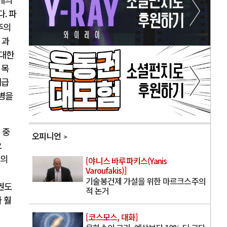
다
.
파
주의
 과
대한
.
목
계급
병을
 중
오피니언
오
의
[야니스 바루파키스(Yanis
Varoufakis)]
기술봉건제 가설을 위한 마르크스주의
권도
적 논거
 훨
[코스모스, 대화]