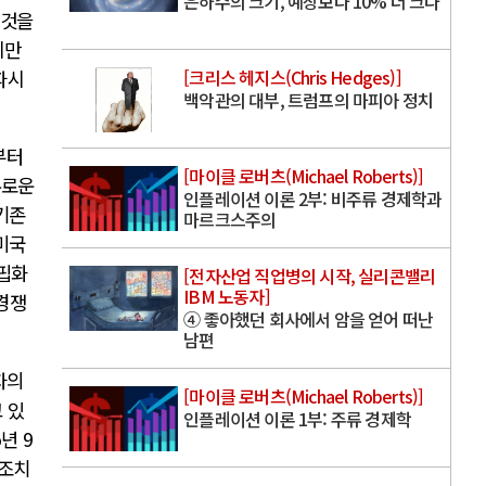
은하수의 크기, 예상보다 10% 더 크다
 것을
지만
[크리스 헤지스(Chris Hedges)]
파시
백악관의 대부, 트럼프의 마피아 정치
부터
[마이클 로버츠(Michael Roberts)]
유로운
인플레이션 이론 2부: 비주류 경제학과
기존
마르크스주의
미국
핍화
[전자산업 직업병의 시작, 실리콘밸리
IBM 노동자]
경쟁
④ 좋아했던 회사에서 암을 얻어 떠난
남편
자의
[마이클 로버츠(Michael Roberts)]
 있
인플레이션 이론 1부: 주류 경제학
5
년
9
 조치