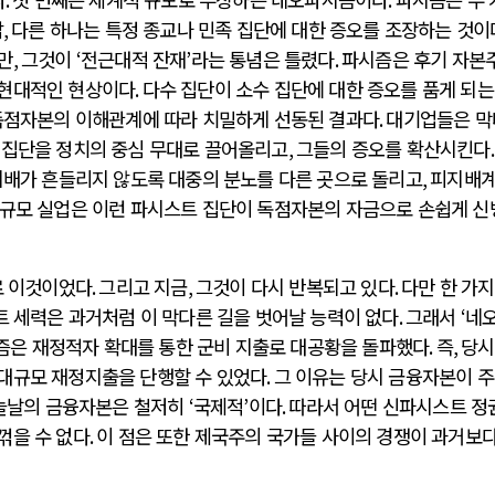
압
,
다른 하나는 특정 종교나 민족 집단에 대한 증오를 조장하는 것이
만
,
그것이
‘
전근대적 잔재
’
라는 통념은 틀렸다
.
파시즘은 후기 자본
 현대적인 현상이다
.
다수 집단이 소수 집단에 대한 증오를 품게 되는
독점자본의 이해관계에 따라 치밀하게 선동된 결과다
.
대기업들은 막
 집단을 정치의 중심 무대로 끌어올리고
,
그들의 증오를 확산시킨다
지배가 흔들리지 않도록 대중의 분노를 다른 곳으로 돌리고
,
피지배
규모 실업은 이런 파시스트 집단이 독점자본의 자금으로 손쉽게 신
로 이것이었다
.
그리고 지금
,
그것이 다시 반복되고 있다
.
다만 한 가지
 세력은 과거처럼 이 막다른 길을 벗어날 능력이 없다
.
그래서
‘
네
즘은 재정적자 확대를 통한 군비 지출로 대공황을 돌파했다
.
즉
,
당시
대규모 재정지출을 단행할 수 있었다
.
그 이유는 당시 금융자본이 주
늘날의 금융자본은 철저히
‘
국제적
’
이다
.
따라서 어떤 신파시스트 정
꺾을 수 없다
.
이 점은 또한 제국주의 국가들 사이의 경쟁이 과거보다