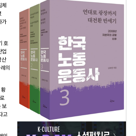
침체
졌
아가
기 호
산업
확산
차례의
 황
길로
 보
다고
개의