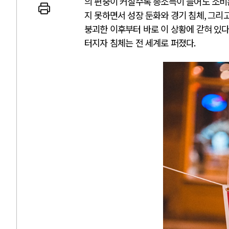
의 편중이 커질수록 총소득이 늘어도 소비
지 못하면서 성장 둔화와 경기 침체
,
그리고
붕괴한 이후부터 바로 이 상황에 갇혀 있
터지자 침체는 전 세계로 퍼졌다
.
 인간
러시아-우크라이나 
세로 글로벌 토큰 시..
전쟁의 추상화: 우크라이나, 대리
놓고 미국 진보진영 ..
EU·우크라이나 드론 협력 직후, 
대 투쟁은 새로운 글로..
나토, 우크라 군사지원 2027년까지
용: 데이터센터 확산..
우크라이나, 덴마크, 에스토니아,
 민주주의를 잠식하고 ..
러·우크라, 대규모 공습 주고받아