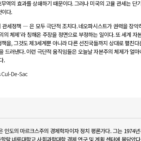
호무역의 효과를 상쇄하기 때문이다
.
그러나 미국의 고율 관세는 단
것이다
.
 관세정책 ― 은 모두 극단적 조치다
.
네오파시스트가 권력을 장악
의의 체제
’
라 칭해온 주장을 정면으로 부정하는 일이다
.
또 세계 자
정책을
,
그것도 제
3
세계뿐 아니라 다른 선진국들까지 상대로 펼친다
을 드러낸다
.
이런 극단적 움직임들은 오늘날 자본주의 체제가 얼마
다
.
s Cul-De-Sac
ik)은 인도의 마르크스주의 경제학자이자 정치 평론가다. 그는 1974
자와할랄 네루대학교 사회과학대학 경제 연구 및 계획 센터에 몸담았다