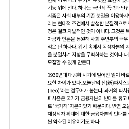
기둥 위에 선다
.
하나는 극단적 폭력과 탄
시즘은 사회 내부의 기존 분열을 이용하지
라는 현대적 조건에서 발생한 본질적으로
정은 결코 자발적인 것이 아니다
.
그것은 
자금과 언론을 동원해 사회 주변부의 극우
적은 단 하나다
.
위기 속에서 독점자본의 
을 분열시켜 저항을 무력화하는 것이다
.
대
모집할 수 있게 만든다
.
1930
년대 대공황 시기에 벌어진 일이 바
요한 차이가 있다
.
오늘날의 신
(
新
)
파시스트
(neo)’
라는 접두어가 붙는다
.
과거의 파시
파시즘은 국가가 금융자본의 반대를 뚫고 
로
‘
국가적
’
자본이었기 때문이다
.
반면 오
재정적자 확대에 대한 금융자본의 반대를 
씬 약화된 이유이기도 하다
.