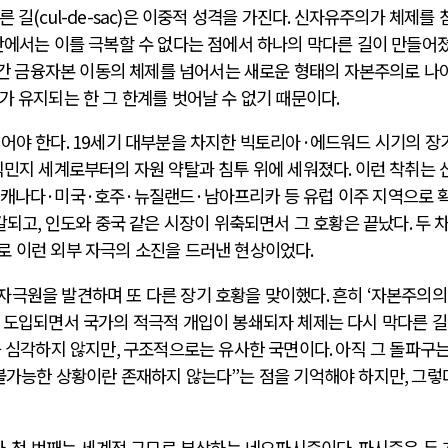
른 길
(cul-de-sac)
은 이중적 성격을 가진다
.
신자유주의가 체제를 
안에서는 이를 극복할 수 없다는 점에서 하나의 막다른 길이 만들어
 간 금융자본 이동의 체제를 넘어서는 새로운 형태의 자본주의로 나
가 유지되는 한 그 한계를 벗어날 수 없기 때문이다
.
되어야 한다
. 19
세기 대부분을 차지한 빅토리아
·
에드워드 시기의 장
식민지 세계로부터의 자원 약탈과 침투 위에 세워졌다
.
이런 착취는 
 캐나다
·
미국
·
호주
·
뉴질랜드
·
남아프리카 등 유럽 이주 지역으로 
갈되고
,
인도와 중국 같은 시장이 위축되면서 그 호황은 끝났다
.
두 
로 이런 외부 자극의 소진을 드러낸 현상이었다
.
자극원을 발견하며 또 다른 장기 호황을 맞이했다
.
흔히
‘
자본주의의
도입되면서 국가의 적극적 개입이 봉쇄되자 체제는 다시 막다른 
 심각하지 않지만
,
구조적으로는 유사한 국면이다
.
아직 그 돌파구는
불가능한 상황이란 존재하지 않는다
”
는 점을 기억해야 하지만
,
그렇
다
.
첫 번째는 세계적 규모로 부상하는 네오파시즘이다
.
파시즘은 두 