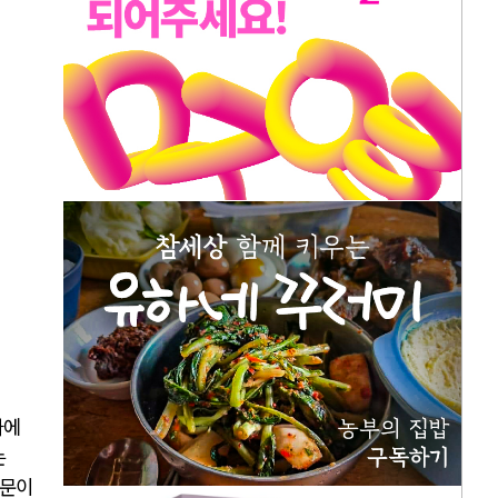
자에
는
때문이