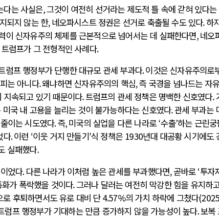
는다는 사실은
,
그것이 여전히 선거라는 제도적 틀 속에 갇혀 있다는
지되지 않는 한
,
네오파시스트 정권은 선거로 축출될 수도 있다
.
하
세력이 신자유주의 체제를 근본적으로 넘어서는 데 실패한다면
,
네오
 트럼프가 그 전형적인 사례다
.
트럼프 행정부가 단행한 대규모 관세 부과다
.
이것은 신자유주의로
피는 아니다
.
왜냐하면 신자유주의의 핵심
,
즉 국경을 넘나드는 자
히 지속되고 있기 때문이다
.
트럼프의 관세 정책은 명백한 신호였다
.
 미국 내 고용을 늘리는 것이 불가능하다는 신호였다
.
관세 부과는 
 줄이는 시도였다
.
즉
,
미국의 실업을 다른 나라로
‘
수출
’
하는 근린궁
었다
.
이런
‘
이웃 거지 만들기
’
식 정책은
1930
년대 대공황 시기에도 
도 실패했다
.
뿐이었다
.
다른 나라가 이처럼 높은 관세를 부과했다면
,
곧바로
‘
투자
통화가 폭락했을 것이다
.
그러나 달러는 여전히 막강한 힘을 유지하고
로 후퇴하면서도 유로 대비 단
4.57%
의 가치 하락에 그쳤다
(202
 트럼프 행정부가 기대하는 만큼 증가하지 않을 가능성이 높다
.
보복