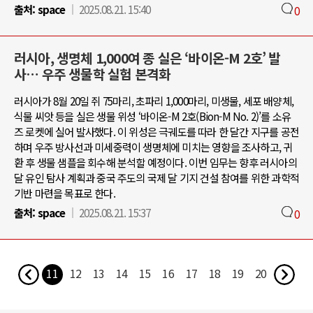
출처:
space
2025.08.21. 15:40
0
러시아, 생명체 1,000여 종 실은 ‘바이온-M 2호’ 발
사… 우주 생물학 실험 본격화
러시아가 8월 20일 쥐 75마리, 초파리 1,000마리, 미생물, 세포 배양체,
식물 씨앗 등을 실은 생물 위성 ‘바이온-M 2호(Bion-M No. 2)’를 소유
즈 로켓에 실어 발사했다. 이 위성은 극궤도를 따라 한 달간 지구를 공전
하며 우주 방사선과 미세중력이 생명체에 미치는 영향을 조사하고, 귀
환 후 생물 샘플을 회수해 분석할 예정이다. 이번 임무는 향후 러시아의
달 유인 탐사 계획과 중국 주도의 국제 달 기지 건설 참여를 위한 과학적
기반 마련을 목표로 한다.
출처:
space
2025.08.21. 15:37
0
11
12
13
14
15
16
17
18
19
20