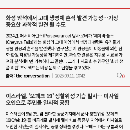
화성 암석에서 고대 생명체 흔적 발견 가능성…가장
중요한 과학적 발견 될 수도
2024년, 퍼서비어런스(Perseverance) 탐사 로버가 ‘체야바 폴스
(Cheyava Falls)’라는 화성의 고대 이암에서 생명과 관련된 유기물과
광물 반응의 흔적을 발견했다. 연구진은 이 반응들이 미생물에 의한 산
화-환원 작용일 가능성을 제기하지만, 확실한 결론은 지구로 시료를 가
져와 분석해야만 가능하다고 말한다. 그러나 시료 회수 임무인 ‘화성 샘
플 리턴’ 프로젝트는 비용 문제로 난항을 겪고 있다.
출처:
the conversation
2025.09.11. 10:42
0
이스라엘, ‘오페크 19’ 정찰위성 기습 발사… 미사일
오인으로 주민들 일시적 공황
이스라엘이 9월 2일 밤 팔마힘 공군기지에서 군사 정찰위성 ‘오페크
19(Ofek 19)’를 비공개로 발사해 텔아비브 등 중부 지역에서 미사일로
오인한 시민들이 일시적인 공황 상태를 겪었다. 오페크 19는 구름과 어