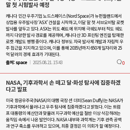
말 첫 시험발사 예정
캐나다 민간 우주기업 노드스페이스(NordSpace)가 뉴펀들랜드에서
상업용 우주발사장 'ASX' 건설을 시작하고, 이달 말 첫 서브오비탈 로켓
발사를 앞두고 있다. ASX는 위도 46도에 위치해 극궤도부터 적도 궤도
까지 다양한 발사 경로를 제공하며, 캐나다산 3D 프린팅 엔진을 탑재한
로켓 개발도 병행 중이다. 캐나다 정부도 자국 발사체 개발과 자립적 우
주 접근을 지지하고 있으며, 이를 통해 2035년까지 650개 일자리와 25
억 달러의 경제 효과가 기대된다.
출처:
space
2025.08.21. 15:43
0
NASA, 기후과학서 손 떼고 달·화성 탐사에 집중하겠
다고 발표
미국 항공우주국(NASA)의 대행 국장 션 더피(Sean Duffy)는 NASA가
기후과학에서 물러나고 우주 탐사에 집중하겠다고 밝혔다. 이는 트럼
프 대통령의 예산안과 맞물려 지구과학 예산을 절반 이상 삭감하려는
움직임 속에서 나온 발언이다. NASA 내부와 과학계는 기후 관측 공백
과 연구 축소를 우려하고 있으며, 최종 결정은 미 의회가 할 예정이다.