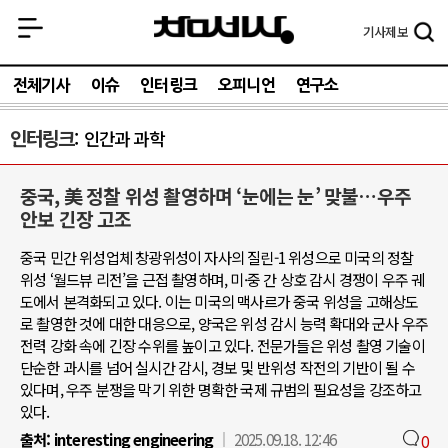
기사
제보
전체기사
이슈
인터링크
오피니언
연구소
인터링크
인간과 과학
중국, 美 정찰 위성 촬영하며 ‘눈에는 눈’ 맞불…우주
안보 긴장 고조
중국 민간 위성업체 창광위성이 자사의 질린-1 위성으로 미국의 정찰
위성 ‘월드뷰 리전’을 근접 촬영하며, 미·중 간 상호 감시 경쟁이 우주 궤
도에서 본격화되고 있다. 이는 미국의 맥사르가 중국 위성을 고해상도
로 촬영한 것에 대한 대응으로, 양국은 위성 감시 능력 확대와 군사 우주
전력 강화 속에 긴장 수위를 높이고 있다. 전문가들은 위성 촬영 기술이
단순한 과시를 넘어 실시간 감시, 경보 및 반위성 작전의 기반이 될 수
있다며, 우주 분쟁을 막기 위한 명확한 국제 규범의 필요성을 강조하고
있다.
출처:
interesting engineering
2025.09.18. 12:46
0