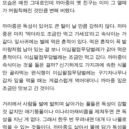
모습은 예전 그대로인데 까마중의 옛 친구는 이미 그 열매
가 꺼림칙해진 것만큼 변해 버렸다.
까마중은 독성이 있어도 큰 탈이 날 만큼 강하지 않다. 까마
중은 마치 '먹더라도 조금만 먹고 가세요'라고 속삭이는 거
같다. 잎사귀에는 벌레 먹은 흔적이 있다. 먹은 흔적이 꼭 밭
이랑처럼 남아 있는 걸 보니 이십팔점무당벌레가 갉아 먹은
흔적이다. 이십팔점무당벌레는 조금만 먹고 갔다. 까마중이
속삭이는 것을 들은 걸까? 신기하게도 가지과에 속한 식물
만 골라먹는 편식쟁이 이십팔점무당벌레는 구기자나무나
감자 잎을 먹을 때는 게걸스럽게 먹어대더니 까마중 잎은
조금만 맛보고 간 것이다.
거리에서 사람들 발에 밟히며 살아가는 풀들은 독성이 강할
것 같지만 애기똥풀이나 미나리아재비쯤을 제쳐두면 큰 독
성을 지닌 게 없다. 그래서 한두 번 우려내면 대개 다 나물로
먹을 수 있는 것들이다. 까마중도 삶아서 물에 담가 독성을