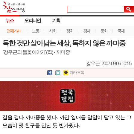
뉴스
오피니언
기획
전체기사
노동
사회
정치
경제
문화
국제
독한 것만 살아남는 세상, 독하지 않은 까마중
[강우근의 들꽃이야기](61) - 까마중
강우근
2007.09.06 10:55
카카오톡
길을 걷다 까마중을 봤다. 까만 열매를 알알이 달고 있는 그
모습이 옛 친구를 만난 듯 반가웠다.