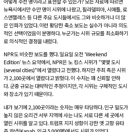
어떻게 수천 명이라고 표현할 수 있는가
?
모든 자료에 따르면
뉴욕시에서만 수만 명이 시위에 나왔고
,
필라델피아
,
시애틀
,
로
스앤젤레스 등 다른 주요 도시들에서도 그와 비슷하거나 더 많
은 인파가 있었다
.
이런 황당한 축소 보도는 실수가 아니라 의도
적인 선택이었음이 분명하다
.
누군가는 시위 규모를 최소화하기
로 의식적인 결정을 내렸다
.
NPR
도 비슷한 보도를 했다
.
일요일 오전
‘Weekend
Edition’
뉴스 요약에서
, NPR
은 노 킹스 시위가
"
몇몇 도시
(several cities)"
에서 열렸다고 전했다
.
하지만 주최 측은 시위
가
2,100
곳에서 열렸다고 밝혔다
.
이 수치는 꽤 신뢰할 만하
다
.
군중 규모는 대략적인 추정이지만
,
각 시위는 구체적인 도시
와 장소가 있기 때문이다
.
내가 보기에
2,100곳
이라는 숫자는 매우 타당하다
.
인구 밀도가
높지 않은 오리건 서부 지역에 사는 나도 서로 다른 세 곳에서
열린 시위를 알고 있다
.
트럼프 지지 성향이 강한 옛 고향 유타
주 카냅
(Kanab,
인구
5,000
명
)
에서도 시위가 있었다
.