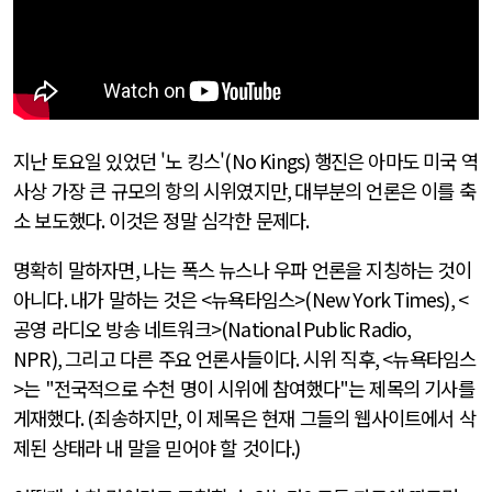
지난 토요일 있었던 '노 킹스'
(No Kings)
행진은 아마도 미국 역
사상 가장 큰 규모의 항의 시위였지만
,
대부분의 언론은 이를 축
소 보도했다
.
이것은 정말 심각한 문제다
.
명확히 말하자면
,
나는 폭스 뉴스나 우파 언론을 지칭하는 것이
아니다
.
내가 말하는 것은
<
뉴욕타임스
>(New York Times), <
공영 라디오 방송 네트워크
>(National Public Radio,
NPR),
그리고 다른 주요 언론사들이다
.
시위 직후
, <
뉴욕타임스
>
는
"
전국적으로 수천 명이 시위에 참여했다
"
는 제목의 기사를
게재했다
. (
죄송하지만
,
이 제목은 현재 그들의 웹사이트에서 삭
제된 상태라 내 말을 믿어야 할 것이다
.)