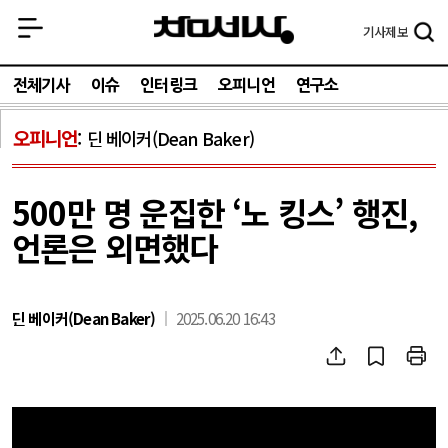
기사
제보
전체기사
이슈
인터링크
오피니언
연구소
오피니언
딘 베이커(Dean Baker)
500만 명 운집한 ‘노 킹스’ 행진,
언론은 외면했다
딘 베이커(Dean Baker)
2025.06.20 16:43