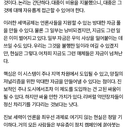
것이다
.
논리는 간단하다
.
대중이 비용을 지불했으니
,
대중은 그
것에 대해 자유롭게 접근할 수 있어야 한다
.
이러한 세액공제는 언론사들을 지원할 수 있는 방대한 자금 풀
을 만들 수 있다
.
물론 그 일부는 낭비되겠지만
,
지금도 그런 일
은 이미 벌어지고 있다
.
일부 자금은 우익 사상을 밀어붙이는 데
쓰일 수도 있다
.
우리는 그것을 불행한 일이라 여길 수 있겠지
만
,
현실은 그렇다
.
어차피 지금도 그런 매체들은 자금이 넘쳐난
다
.
핵심은 이 시스템이 주나 지역 차원에서 도입될 수 있고
,
양질의
저널리즘을 위한 막대한 자금을 만들어낼 수 있다는 점이다
.
진
보적인 주나 도시에서조차 이 제도를 도입하는 건 고된 싸움이
될 수 있다
.
하지만 싸울 만한 가치가 있다
.
리버럴 억만장자들이
정신 차리기를 기다리는 것보다는 낫다
.
진보 세력이 언론을 최우선 과제로 여기지 않는 현실은 정말 기
이하다
.
거의 모든 사람들은 부유층이 정치 캠페인에 쏟아붓는