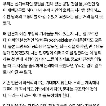
우리는 신기록적인 창업률
,
전례 없는 공장 건설 붐
,
수천만 명
이 재택근무를 하며 매년 수백 시간의 출퇴근 시간을 절약하고
수천 달러의 교통비를 아낄 수 있게 되었다는 점은 거의 듣지 못
했다
.
왜 언론이 이런 부정적 기사들을 써야 했는지 나는 잘 모르겠
다
.
어쩌면 본능적인
‘
양비론
(both-sideism)’
때문일지도 모른
다
.
물론 트럼프와 공화당은 말도 안 되는 짓을 하지만
,
민주당도
뭔가 잘못했겠지
.
나는 민주당이 여러 가지를 망쳤다는 데 동의
하는 첫 번째 사람이겠지만
,
그들이 실제로 중요한 진전을 이뤘
을 때 그 사실을 솔직하게 논의하지 못한다면 우리는 결코 앞으
로 나아갈 수 없다
.
기존 언론이 바뀌리라고는 기대하지 않는다
.
우리는 계속해서
그들이 더 잘하라고 압박해야 하지만
,
문제는 구조적인 것이
다
.
우리는 새로운 미디어를 육성해야 한다
.
이런 말을 하는 건 다소 미친 짓처럼 들릴 수도 있다
.
지금은 언