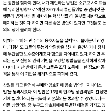
는 방안을 찾아야 한다
.
내가 제안하는 방법은 소규모 사이트들
에 유리한 방향으로
‘
섹션
230’(
미국 통신품위법 중 인터넷 플
랫폼의 법적 책임을 제한하는 핵심 법률
)
의 일부를 제한적으로
폐지하는 것이다
.
하지만 다른 좋은 방안이 있다면 그것들도 논
의의 장에 올려야 한다
.
어쨌든
,
우파는 민주주의 옹호자들을 절벽으로 몰아붙이고 있
다
.
다행히도 그들의 무능과 악랄함은 심지어 온건하거나 정치
에 무관심한 보수층에게조차 혐오를 자아내고 있다
.
하지만 우
리는 진보 진영의 권력 기반을 보강할 방법들을 진지하게 찾아
야 한다
.
지난 반세기 동안 그들은 조직 노동에 대한 집요한 공
격을 통해 이 기반을 체계적으로 파괴해 왔다
.
상원은 최근 완전히 부패한 암호화폐 옹호 법안인
‘
지니어스
법
’
을 통과시켰다
.
이 법안은
16
명의 민주당 상원의원이 찬성했
기에 필리버스터를 극복하고 본회의를 통과할 수 있었다
.
나는
이들 상원의원 중 누구도 암호화폐에 특별한 애정을 가지고 있