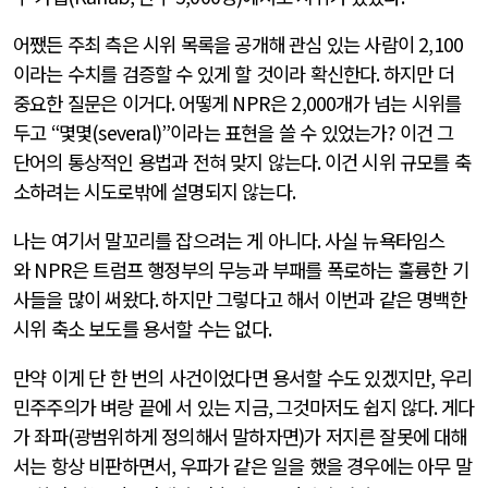
어쨌든 주최 측은 시위 목록을 공개해 관심 있는 사람이
2,100
이라는 수치를 검증할 수 있게 할 것이라 확신한다
.
하지만 더
중요한 질문은 이거다
.
어떻게
NPR
은
2,000
개가 넘는 시위를
두고
“
몇몇
(several)”
이라는 표현을 쓸 수 있었는가
?
이건 그
단어의 통상적인 용법과 전혀 맞지 않는다
.
이건 시위 규모를 축
소하려는 시도로밖에 설명되지 않는다
.
나는 여기서 말꼬리를 잡으려는 게 아니다
.
사실 뉴욕타임스
와
NPR
은 트럼프 행정부의 무능과 부패를 폭로하는 훌륭한 기
사들을 많이 써왔다
.
하지만 그렇다고 해서 이번과 같은 명백한
시위 축소 보도를 용서할 수는 없다
.
만약 이게 단 한 번의 사건이었다면 용서할 수도 있겠지만
,
우리
민주주의가 벼랑 끝에 서 있는 지금
,
그것마저도 쉽지 않다
.
게다
가 좌파
(
광범위하게 정의해서 말하자면
)
가 저지른 잘못에 대해
서는 항상 비판하면서
,
우파가 같은 일을 했을 경우에는 아무 말