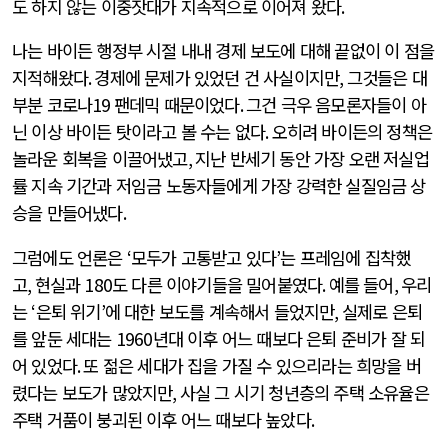
도 하지 않는 이중잣대가 지속적으로 이어져 왔다
.
나는 바이든 행정부 시절 내내 경제 보도에 대해 끝없이 이 점을
지적해왔다
.
경제에 문제가 있었던 건 사실이지만
,
그것들은 대
부분 코로나
19
팬데믹 때문이었다
.
그건 극우 음모론자들이 아
닌 이상 바이든 탓이라고 볼 수는 없다
.
오히려 바이든의 정책은
놀라운 회복을 이끌어냈고
,
지난 반세기 동안 가장 오랜 저실업
률 지속 기간과 저임금 노동자들에게 가장 강력한 실질임금 상
승을 만들어냈다
.
그럼에도 언론은
‘
모두가 고통받고 있다
’
는 프레임에 집착했
고
,
현실과
180
도 다른 이야기들을 밀어붙였다
.
예를 들어
,
우리
는
‘
은퇴 위기
’
에 대한 보도를 계속해서 들었지만
,
실제로 은퇴
를 앞둔 세대는
1960
년대 이후 어느 때보다 은퇴 준비가 잘 되
어 있었다
.
또 젊은 세대가 집을 가질 수 있으리라는 희망을 버
렸다는 보도가 많았지만
,
사실 그 시기 청년층의 주택 소유율은
주택 거품이 붕괴된 이후 어느 때보다 높았다
.