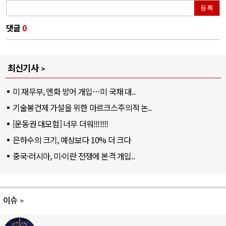
등록
댓글
0
최신기사
미 재무부, 엔화 방어 개입…미 국채 대..
기술봉건제 가설을 위한 마르크스주의적 논..
[운동권 대모험] 너무 더워!!!!!!!
은하수의 크기, 예상보다 10% 더 크다
중국·러시아, 미·이란 전쟁에 본격 개입..
이슈