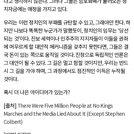
다고 생각하지 않는다
.
그러나 그들은 암호화폐가 불러오는 정
치자금에는 애정을 가지고 있다
.
우리는 이런 정치인의 부패를 규탄할 수 있고
,
그래야만 한다
.
하
지만 나보다 똑똑한 누군가가 말했듯이
,
정치인의 임무는
‘
당선
되는 것
’
이다
.
진보 세력이나 민주주의 지지자들이 이들을 권좌
에 머무르게 할 대안적 메커니즘을 갖추지 못한다면
,
그들은 결
국 돈이 있는 쪽으로 움직일 것이다
.
진정으로 독립적인 언론은
그 대안이 될 수 있다
.
그 길은 멀고 험할 것이지만
,
우리는 반드
시 그 길을 가야 하며
,
그 과정에서도 점진적인 이득은 누적될
것이다
.
혹시 더 나은 아이디어가 있는가
?
[
출처
]
There Were Five Million People at No Kings
Marches and the Media Lied About It (Except Stephen
Colbert)