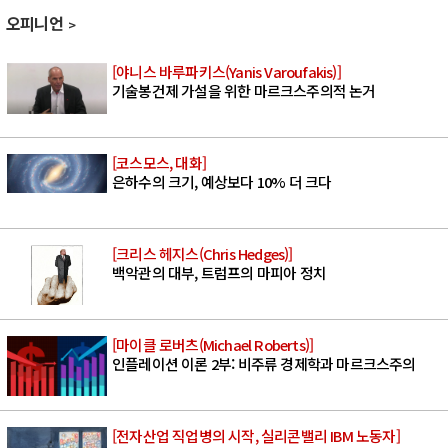
오피니언
[야니스 바루파키스(Yanis Varoufakis)]
기술봉건제 가설을 위한 마르크스주의적 논거
[코스모스, 대화]
은하수의 크기, 예상보다 10% 더 크다
[크리스 헤지스(Chris Hedges)]
백악관의 대부, 트럼프의 마피아 정치
[마이클 로버츠(Michael Roberts)]
인플레이션 이론 2부: 비주류 경제학과 마르크스주의
[전자산업 직업병의 시작, 실리콘밸리 IBM 노동자]