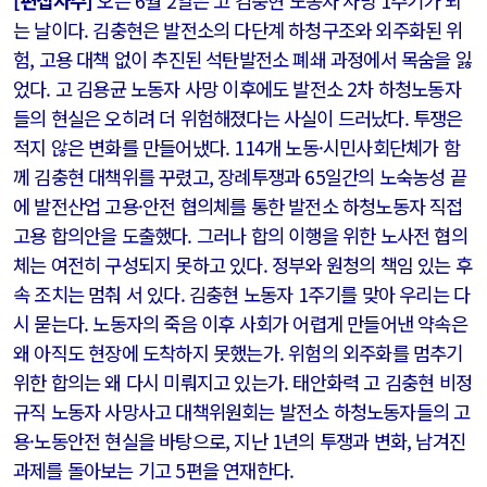
[편집자주]
오는 6월 2일은 고 김충현 노동자 사망 1주기가 되
는 날이다. 김충현은 발전소의 다단계 하청구조와 외주화된 위
험, 고용 대책 없이 추진된 석탄발전소 폐쇄 과정에서 목숨을 잃
었다. 고 김용균 노동자 사망 이후에도 발전소 2차 하청노동자
들의 현실은 오히려 더 위험해졌다는 사실이 드러났다. 투쟁은
적지 않은 변화를 만들어냈다. 114개 노동·시민사회단체가 함
께 김충현 대책위를 꾸렸고, 장례투쟁과 65일간의 노숙농성 끝
에 발전산업 고용·안전 협의체를 통한 발전소 하청노동자 직접
고용 합의안을 도출했다. 그러나 합의 이행을 위한 노사전 협의
체는 여전히 구성되지 못하고 있다. 정부와 원청의 책임 있는 후
속 조치는 멈춰 서 있다. 김충현 노동자 1주기를 맞아 우리는 다
시 묻는다. 노동자의 죽음 이후 사회가 어렵게 만들어낸 약속은
왜 아직도 현장에 도착하지 못했는가. 위험의 외주화를 멈추기
위한 합의는 왜 다시 미뤄지고 있는가. 태안화력 고 김충현 비정
규직 노동자 사망사고 대책위원회는 발전소 하청노동자들의 고
용·노동안전 현실을 바탕으로, 지난 1년의 투쟁과 변화, 남겨진
과제를 돌아보는 기고 5편을 연재한다.