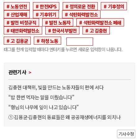
노동안전
한전KPS
정의로운 전환
기후정의
산업재해
기후위기
석탄화력발전소
발전 비정규직
발전 노동자
석탄화력발전소 폐쇄
태안화력발전소
한국서부발전
고 김충현
고 김용균
하청 노동
태그를 한개 입력할 때마다 엔터키를 누르면 새로운 입력창이 나옵니다.
관련기사
김충현 대책위, 빛을 만드는 노동자들의 편에 서다
“밥 한번 먹자는 말을 미뤘습니다”
“형님의 나무에 잎이 나고 있습니다”
① 김용균·김충현의 동료들은 왜 공공재생에너지를 외치나
기사수정