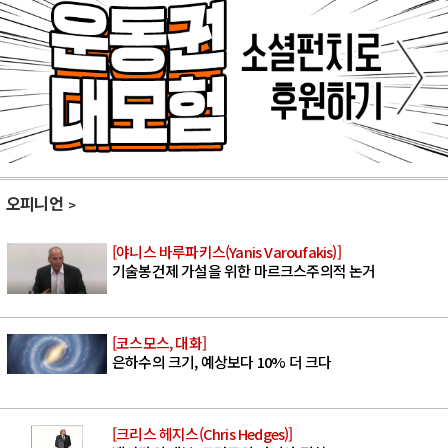
오피니언
[야니스 바루파키스(Yanis Varoufakis)]
기술봉건제 가설을 위한 마르크스주의적 논거
[코스모스, 대화]
은하수의 크기, 예상보다 10% 더 크다
[크리스 헤지스(Chris Hedges)]