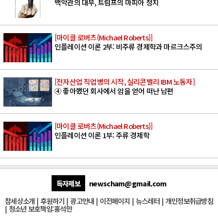
백악관의 대부, 트럼프의 마피아 정치
[마이클 로버츠(Michael Roberts)]
인플레이션 이론 2부: 비주류 경제학과 마르크스주의
[전자산업 직업병의 시작, 실리콘밸리 IBM 노동자]
④ 좋아했던 회사에서 암을 얻어 떠난 남편
[마이클 로버츠(Michael Roberts)]
인플레이션 이론 1부: 주류 경제학
독자제보
newscham@gmail.com
참세상소개
|
후원하기
|
광고안내
|
이전페이지
|
뉴스레터
|
개인정보취급방침
|
청소년 보호책임:홍석만