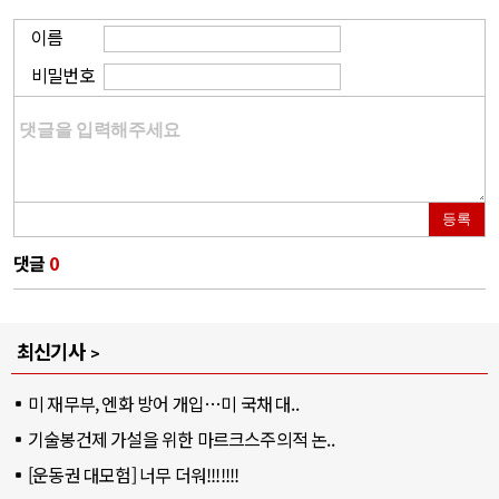
이름
비밀번호
등록
댓글
0
최신기사
미 재무부, 엔화 방어 개입…미 국채 대..
기술봉건제 가설을 위한 마르크스주의적 논..
[운동권 대모험] 너무 더워!!!!!!!