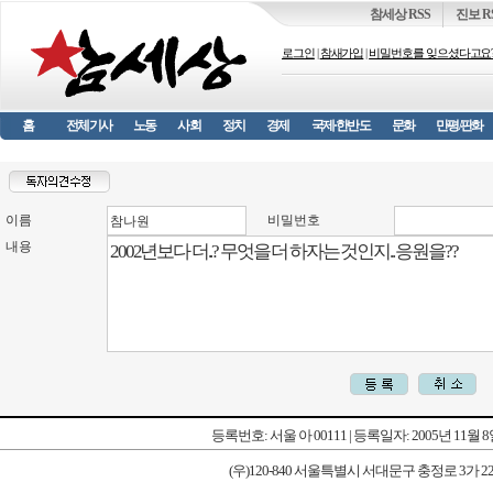
참세상 RSS
진보 R
로그인
|
참새가입
|
비밀번호를 잊으셨다고요
홈
전체기사
노동
사회
정치
경제
국제·한반도
문화
만평/판화
이름
비밀번호
내용
등록번호: 서울 아 00111 | 등록일자: 2005년 11월 
(우)120-840 서울특별시 서대문구 충정로 3가 227-1 우리타워