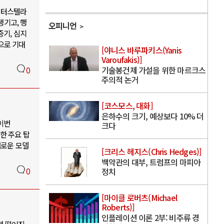
 인터스텔라
생기고, 행
오피니언
증기, 심지
으로 기대
[야니스 바루파키스(Yanis
Varoufakis)]
기술봉건제 가설을 위한 마르크스
0
주의적 논거
[코스모스, 대화]
은하수의 크기, 예상보다 10% 더
 이번
크다
발한 주요 탑
새로운 모델
[크리스 헤지스(Chris Hedges)]
백악관의 대부, 트럼프의 마피아
0
정치
[마이클 로버츠(Michael
Roberts)]
인플레이션 이론 2부: 비주류 경