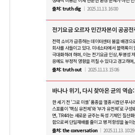
생태적 비용은 이제 단순한 환경 문제가 아닌 
출처:
truth dig
2025.11.13. 16:00
전기요금 오르자 민간자본이 공공전
전력 소비가 급증하는 데이터센터 붐을 배경으로, 블
회사를 사들이고 있다. 미네소타에서 블랙록이 알
극대화하려 하며, 이는 전기요금 인상, 투명성 저
응에도 부정적 영향을 끼칠 수 있다고 경고하며
출처:
truth out
2025.11.13. 15:06
바나나 위기, 다시 찾아온 균의 역습
한 세기 전 ‘그로 미셸’ 품종을 멸종시켰던 푸
스포룸이 ‘핵심 유전체’와 ‘부가 유전체’로 구
면, TR4라는 새로운 균주는 독성 기체인 질산
함으로써 단일재배를 줄이고 병 저항성을 높이는
출처:
the conversation
2025.11.13. 10:29