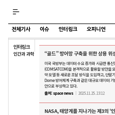
전체기사
이슈
인터링크
오피니언
인터링크
“골드” 방어망 구축을 위한 상용 위
인간과 과학
AI
미국 국방부는 데이터 수요 증가와 시급한 통신망
(COMSATCOM)을 본격적으로 활용할 방안을 모색
중국 AI, 저가 
약 모델 등 새로운 조달 방식을 도입하고, 단말기
AI 국부펀드 구상
Dome 방어체계 구축과 같은 대규모 데이터 기
안으로 부상하고 있다.
AI 데이터센터 
출처:
space news
2025.11.25. 23:12
AI의 숨은 환경 
AI는 어떻게 미
NASA, 태양계를 지나가는 제3의 ‘인