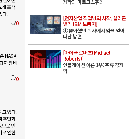
년 떨어진
제학과 마르크스주의
르게 포착
했다.
[전자산업 직업병의 시작, 실리콘
0
밸리 IBM 노동자]
④ 좋아했던 회사에서 암을 얻어
떠난 남편
[마이클 로버츠(Michael
 NASA
Roberts)]
 과학 장비
인플레이션 이론 1부: 주류 경제
학
0
치고 있다.
역 주민과
등으로 인
이로 인한