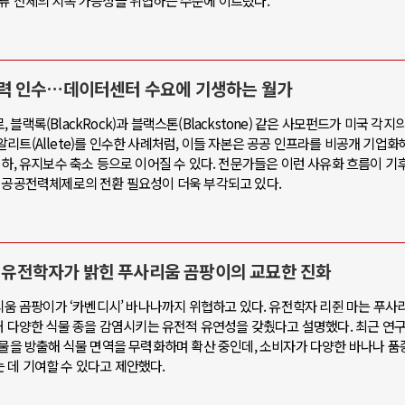
인류 전체의 지속 가능성을 위협하는 수준에 이르렀다.
력 인수…데이터센터 수요에 기생하는 월가
랙록(BlackRock)과 블랙스톤(Blackstone) 같은 사모펀드가 미국 각지
리트(Allete)를 인수한 사례처럼, 이들 자본은 공공 인프라를 비공개 기업화
하, 유지보수 축소 등으로 이어질 수 있다. 전문가들은 이런 사유화 흐름이 기후
, 공공전력체제로의 전환 필요성이 더욱 부각되고 있다.
: 유전학자가 밝힌 푸사리움 곰팡이의 교묘한 진화
사리움 곰팡이가 ‘카벤디시’ 바나나까지 위협하고 있다. 유전학자 리쥔 마는 푸사
성돼 다양한 식물 종을 감염시키는 유전적 유연성을 갖췄다고 설명했다. 최근 연
화물을 방출해 식물 면역을 무력화하며 확산 중인데, 소비자가 다양한 바나나 품
 데 기여할 수 있다고 제안했다.