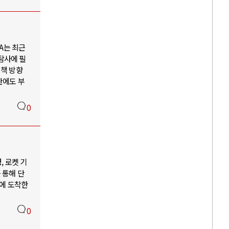
A는 최근
탐사에 필
정책 방향
반에도 부
0
, 로켓 기
 통해 단
달에 도착한
0