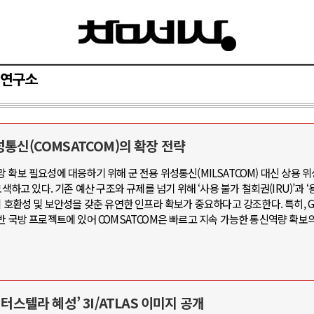
연구소
성통신(COMSATCOM)의 확장 전략
와 인간
러시아-우크라이나 전쟁
 확보 필요성에 대응하기 위해 군 전용 위성통신(MILSATCOM) 대신 상용 
하고 있다. 기존 예산 구조와 규제를 넘기 위해 ‘사용 불가 철회권(IRU)’과 ‘용
공세로 글로벌 토큰 시..
전쟁의 추상화: 우크라이나, 대리전의 
 호환성 및 보안성을 갖춘 유연한 인프라 확보가 중요하다고 강조한다. 특히, Go
 놓고 미국 진보진영 ..
EU·우크라이나 드론 협력 직후, 러시
반 국방 프로젝트에 있어 COMSATCOM은 빠르고 지속 가능한 통신역량 확보의
반대 투쟁은 새로운 글로..
나토, 우크라 군사지원 2027년까지 공
비용: 데이터센터 확산..
우크라이나, 덴마크, 에스토니아, 네
국 민주주의를 잠식하고 ..
러·우크라, 대규모 공습 주고받아…민간
터스텔라 혜성’ 3I/ATLAS 이미지 공개