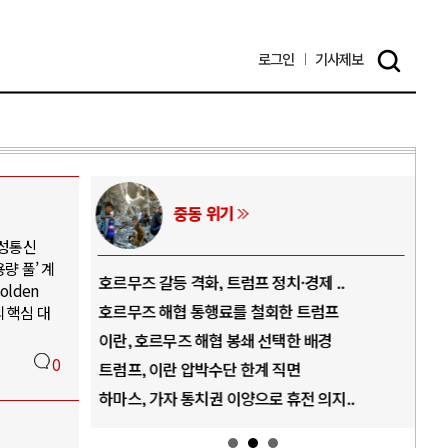
로그인
기사
제보
중동 위기
위성통신
량 풀’ 계
역..
호르무즈 갈등 격화, 트럼프 정치·경제 ..
중국
lden
아..
호르무즈 해협 통행료를 철회한 트럼프
AI
 핵심 대
..
이란, 호르무즈 해협 봉쇄 선택한 배경
AI
0
덜란..
트럼프, 이란 압박수단 한계 직면
AI
 ..
하마스, 가자 통치권 이양으로 휴전 의지..
AI