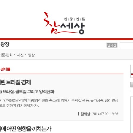
카툰/판화
사진
영상
게 경제를
린 브라질 경제
6회) 브라질, 월드컵 그리고 양적완화
의 양적완화와 테이퍼링(양적완화 축소)에 의해서 주택값 폭등, 물가상승, 금리인상
로 취하며 경기침체가 가...
참세상
2014.07.09. 19:36
삶에 어떤 영향을 끼치는가