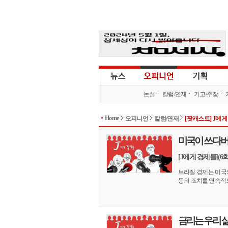
논설
칼럼/연재
기고/주장
Home
오피니언
칼럼/연재
[팟캐스트] J에
미국이 쓰다버
[J에게 경제를](
브라질 경제는 미국
등의 조치를 연속적으
금리는 우리 