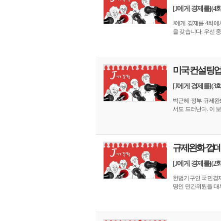
[J에게 경제를](4
J에게 경제를 4회
을 갖습니다. 우선 중
미국 컨설팅업
[J에게 경제를](
벅근혜 정부 규제완화
서도 드러난다. 이 보
규제완화 껍데
[J에게 경제를](
헌법기구인 국민경제
명인 민간위원들 대부