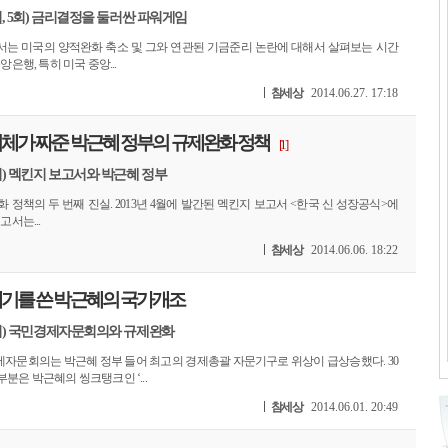
회, 5회) 금리결정을 둘러싼 파워게임
에서는 미국의 양적완화 축소 및 그와 연관된 기금준리 논란에 대해서 살펴보는 시간
앙은행, 특히 미국 중앙...
참세상
2014.06.27. 17:18
체가 짜준 박근혜 정부의 규제완화 정책
[1]
3회) 멕킨지 보고서와 박근혜 정부
 정책의 두 번째 진실. 2013년 4월에 발간된 멕킨지 보고서 <한국 신 성장공식>에
고서는...
참세상
2014.06.06. 18:22
기를 쓴 박근혜의 국가개조
2회) 국민경제자문회의와 규제완화
자문회의는 박근혜 정부 들어 최고의 경제총괄 자문기구로 위상이 급상승했다. 30
분은 박근혜의 씽크탱크인 ‘...
참세상
2014.06.01. 20:49