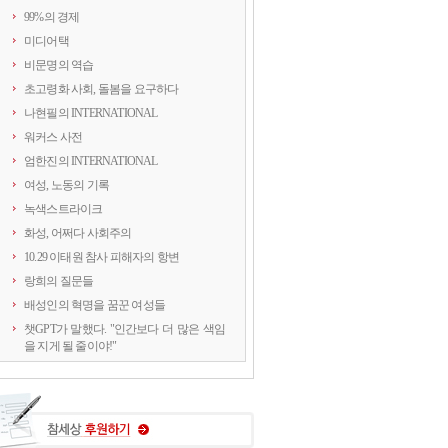
99%의 경제
미디어택
비문명의 역습
초고령화 사회, 돌봄을 요구하다
나현필의 INTERNATIONAL
워커스 사전
엄한진의 INTERNATIONAL
여성, 노동의 기록
녹색스트라이크
화성, 어쩌다 사회주의
10.29 이태원 참사 피해자의 항변
랑희의 질문들
배성인의 혁명을 꿈꾼 여성들
챗GPT가 말했다. "인간보다 더 많은 색임
을 지게 될 줄이야!"
연정의 르포
약속의 8회, 위기를 돌려세우는 녹색 스트
라이크
양지로 떠오른 국정원, 이적異的 행위의