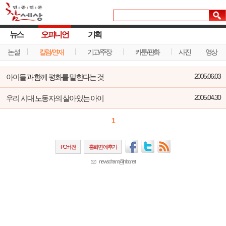
뉴스
오피니언
기획
논설
칼럼/연재
기고/주장
카툰/판화
사진
영상
아이들과 함께 평화를 말한다는 것
2005.06.03
우리 시대 노동자의 살아있는 아이
2005.04.30
1
PC버전
홈화면에추가
newscham@jinbo.net