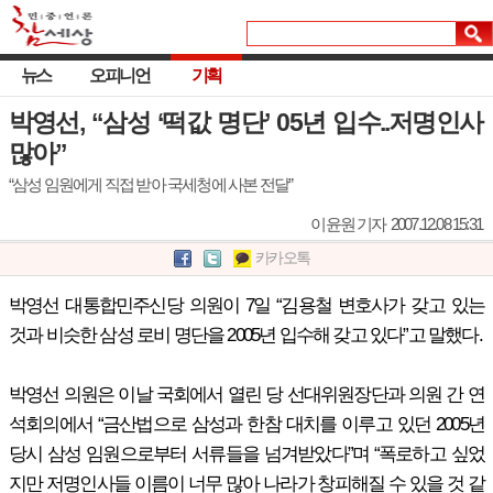
뉴스
오피니언
기획
박영선, “삼성 ‘떡값 명단’ 05년 입수..저명인사
많아”
“삼성 임원에게 직접 받아 국세청에 사본 전달”
이윤원 기자
2007.12.08 15:31
카카오톡
박영선 대통합민주신당 의원이 7일 “김용철 변호사가 갖고 있는
것과 비슷한 삼성 로비 명단을 2005년 입수해 갖고 있다”고 말했다.
박영선 의원은 이날 국회에서 열린 당 선대위원장단과 의원 간 연
석회의에서 “금산법으로 삼성과 한참 대치를 이루고 있던 2005년
당시 삼성 임원으로부터 서류들을 넘겨받았다”며 “폭로하고 싶었
지만 저명인사들 이름이 너무 많아 나라가 창피해질 수 있을 것 같