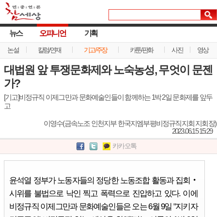
뉴스
오피니언
기획
논설
칼럼/연재
기고/주장
카툰/판화
사진
영상
대법원 앞 투쟁문화제와 노숙농성, 무엇이 문젠
가?
[기고]비정규직 이제그만과 문화예술인들이 함께하는 1박 2일 문화제를 앞두
고
이영수(금속노조 인천지부 한국지엠부평비정규직지회 지회장)
2023.06.15 15:29
카카오톡
윤석열 정부가 노동자들의 정당한 노동조합 활동과 집회‧
시위를 불법으로 낙인 찍고 폭력으로 진압하고 있다. 이에
비정규직 이제그만과 문화예술인들은 오는 6월 9일 "지키자