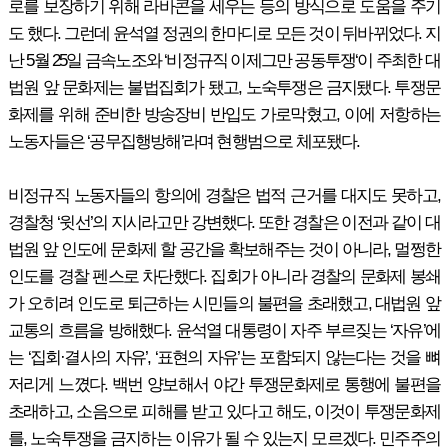
로를 보장하기 위해 라바콘을 세우는 등의 방식으로 도움을 주기
도 했다. 그런데 윤석열 정권의 한마디로 모든 것이 뒤바뀌었다. 지
난 5월 25일 금속노조와 ‘비정규직 이제그만 공동투쟁‘이 주최한 대
법원 앞 문화제는 불법집회가 됐고, 노숙투쟁은 금지됐다. 투쟁문
화제를 위해 준비한 방송장비 반입도 가로막혔고, 이에 저항하는
노동자들은 ‘공무집행방해’라며 현행범으로 체포됐다.
비정규직 노동자들의 항의에 경찰은 법적 근거를 대지도 못하고,
경찰청 ‘윗선’의 지시라고만 강변했다. 또한 경찰은 이전과 같이 대
법원 앞 인도에 문화제 할 공간을 확보해주는 것이 아니라, 멀쩡한
인도를 경찰 펜스로 차단했다. 집회가 아니라 경찰의 문화제 봉쇄
가 오히려 인도로 퇴근하는 시민들의 불편을 초래했고, 대법원 앞
교통의 흐름을 방해했다. 윤석열 대통령이 자주 부르짖는 ‘자유’에
는 ‘집회·결사의 자유’, ‘표현의 자유’는 포함되지 않는다는 것을 뼈
저리게 느꼈다. 백번 양보해서 야간 투쟁문화제로 통행에 불편을
초래하고, 소음으로 피해를 받고 있다고 해도, 이것이 투쟁문화제
를, 노숙투쟁을 금지하는 이유가 될 수 있는지 모르겠다. 민주주의