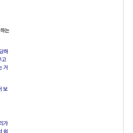
취하는
당당하
우고
는 거
거 보
우리가
서 쉽