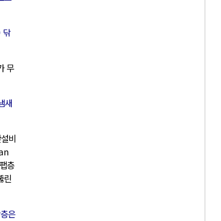
 닦
가 무
 냄새
산설비
an
 팹층
뚫린
P층은