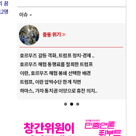
의 꿈
12명
이슈
AI와 인간
중국 AI, 저가 공세로 글로벌 토큰 시..
전쟁
AI 국부펀드 구상 놓고 미국 진보진영 ..
EU
AI 데이터센터 반대 투쟁은 새로운 글로..
나토
AI의 숨은 환경 비용: 데이터센터 확산..
우크
AI는 어떻게 미국 민주주의를 잠식하고 ..
러·