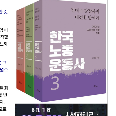
한 것
압 때
쾌적할
 느끼
은 그
 넓으
은 화
를 반
지,
면포로