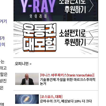
 거기
리가
 미
하는
오피니언
이라고
역할은
[야니스 바루파키스(Yanis Varoufakis)]
기술봉건제 가설을 위한 마르크스주의적
 방진
논거
린은
[코스모스, 대화]
은하수의 크기, 예상보다 10% 더 크다
성역