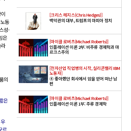
상이
[크리스 헤지스(Chris Hedges)]
백악관의 대부, 트럼프의 마피아 정치
 노동
스성·
일임은
[마이클 로버츠(Michael Roberts)]
놀라
인플레이션 이론 2부: 비주류 경제학과 마
르크스주의
[전자산업 직업병의 시작, 실리콘밸리 IBM
노동자]
④ 좋아했던 회사에서 암을 얻어 떠난 남
린룸의
편
[마이클 로버츠(Michael Roberts)]
 짧은
인플레이션 이론 1부: 주류 경제학
 우
 모르