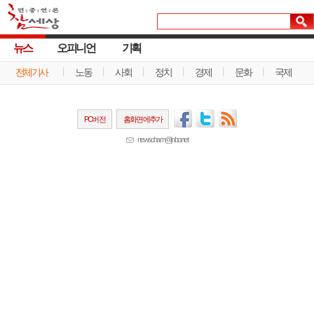
뉴스
오피니언
기획
전체기사
노동
사회
정치
경제
문화
국제
PC버전
홈화면에추가
newscham@jinbo.net