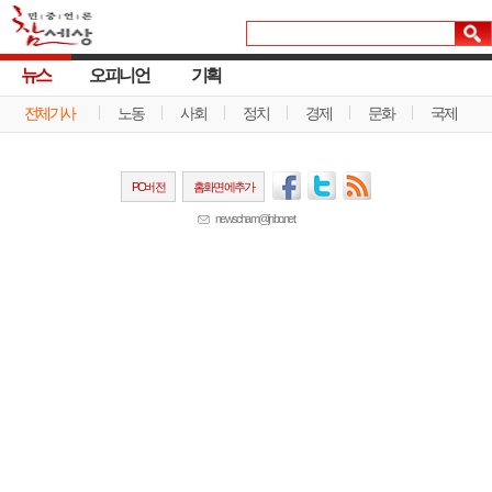
뉴스
오피니언
기획
전체기사
노동
사회
정치
경제
문화
국제
PC버전
홈화면에추가
newscham@jinbo.net